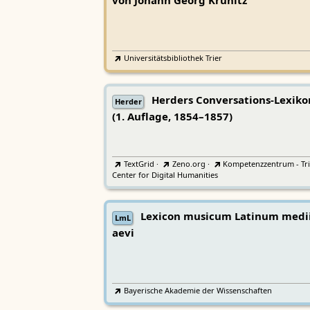
von Johann Georg Krünitz
Universitätsbibliothek Trier
Herders Conversations-Lexiko
Herder
(1. Auflage, 1854–1857)
TextGrid
·
Zeno.org
·
Kompetenzzentrum - Tri
Center for Digital Humanities
Lexicon musicum Latinum medi
LmL
aevi
Bayerische Akademie der Wissenschaften