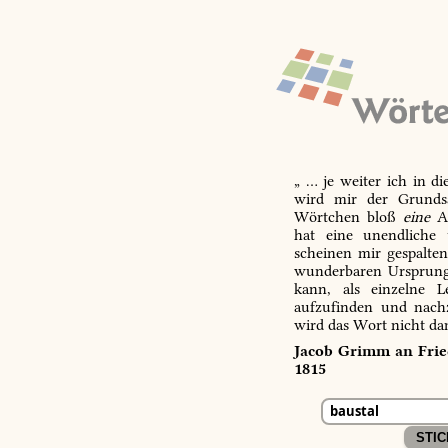
„ … je weiter ich in d
wird mir der Grundsa
Wörtchen bloß
eine
Ab
hat eine unendliche 
scheinen mir gespalte
wunderbaren Ursprungs
kann, als einzelne L
aufzufinden und nachz
wird das Wort nicht da
Jacob Grimm an Fried
1815