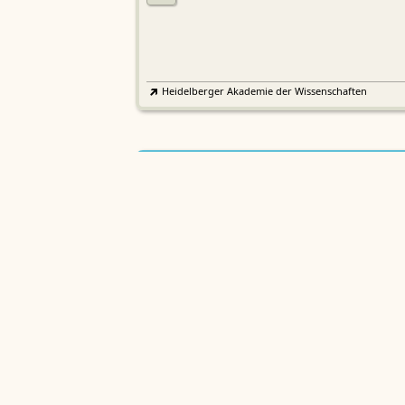
Heidelberger Akademie der Wissenschaften
Etymologisches Wörterbuch de
EWA
Althochdeutschen
Sächsische Akademie der Wissenschaften zu Leipzig
Althochdeutsches Wörterbuch
AWb