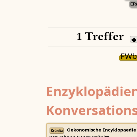
ER
1 Treffer
FWb
Enzyklopädien
Konversations
Oekonomische Encyklopaedie
Krünitz