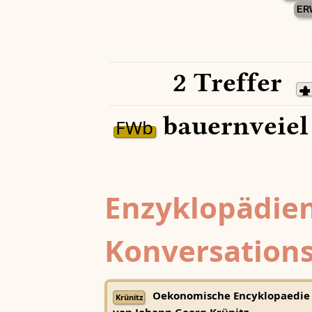
ER
2 Treffer
bauernveiel
FWb
Enzyklopädien
Konversations
Oekonomische Encyklopaedie
Krünitz