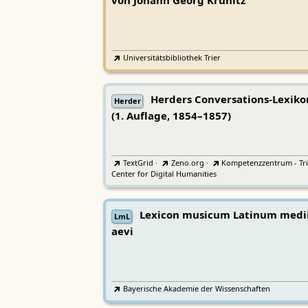
von Johann Georg Krünitz
Universitätsbibliothek Trier
Herders Conversations-Lexiko
Herder
(1. Auflage, 1854–1857)
TextGrid
·
Zeno.org
·
Kompetenzzentrum - Tri
Center for Digital Humanities
Lexicon musicum Latinum medi
LmL
aevi
Bayerische Akademie der Wissenschaften