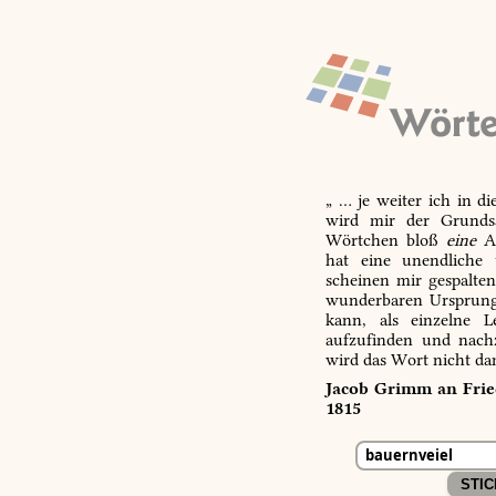
„ … je weiter ich in d
wird mir der Grundsa
Wörtchen bloß
eine
Ab
hat eine unendliche 
scheinen mir gespalte
wunderbaren Ursprungs
kann, als einzelne L
aufzufinden und nachz
wird das Wort nicht da
Jacob Grimm an Fried
1815