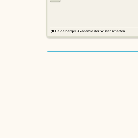
Heidelberger Akademie der Wissenschaften
Etymologisches Wörterbuch de
EWA
Althochdeutschen
Sächsische Akademie der Wissenschaften zu Leipzig
Althochdeutsches Wörterbuch
AWb