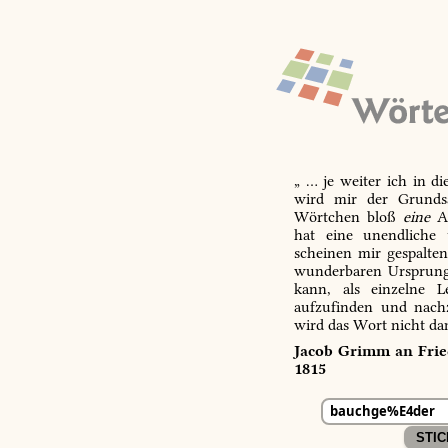
„ … je weiter ich in d
wird mir der Grundsa
Wörtchen bloß
eine
Ab
hat eine unendliche 
scheinen mir gespalte
wunderbaren Ursprungs
kann, als einzelne L
aufzufinden und nachz
wird das Wort nicht da
Jacob Grimm an Fried
1815