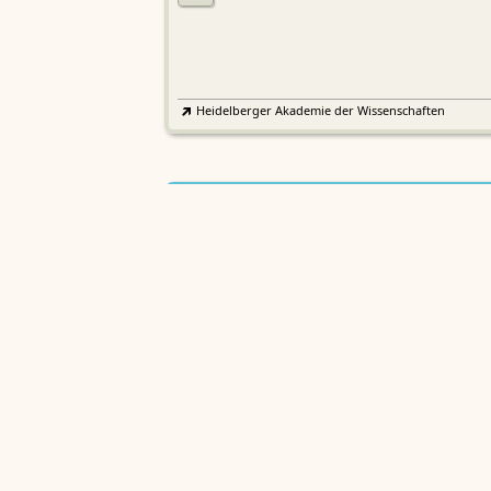
Heidelberger Akademie der Wissenschaften
Etymologisches Wörterbuch de
EWA
Althochdeutschen
Sächsische Akademie der Wissenschaften zu Leipzig
Althochdeutsches Wörterbuch
AWb