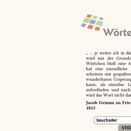
„ … je weiter ich in d
wird mir der Grundsa
Wörtchen bloß
eine
Ab
hat eine unendliche 
scheinen mir gespalte
wunderbaren Ursprungs
kann, als einzelne L
aufzufinden und nachz
wird das Wort nicht da
Jacob Grimm an Fried
1815