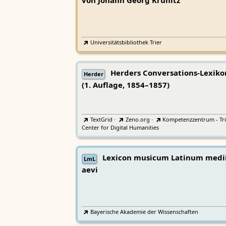
von Johann Georg Krünitz
Universitätsbibliothek Trier
Herders Conversations-Lexiko
Herder
(1. Auflage, 1854–1857)
TextGrid
·
Zeno.org
·
Kompetenzzentrum - Tri
Center for Digital Humanities
Lexicon musicum Latinum medi
LmL
aevi
Bayerische Akademie der Wissenschaften