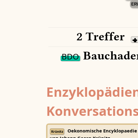
ER
2 Treffer
Bauchader
BDO
Enzyklopädien
Konversations
Oekonomische Encyklopaedie
Krünitz