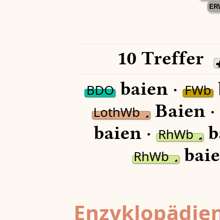
ER
10 Treffer
baien ·
BDO
FWb
Baien ·
LothWb
baien ·
b
RhWb
baie
RhWb
Enzyklopädien