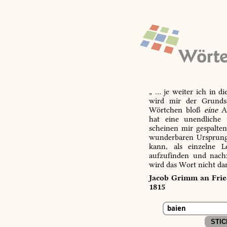
„ … je weiter ich in d
wird mir der Grundsa
Wörtchen bloß
eine
Ab
hat eine unendliche 
scheinen mir gespalte
wunderbaren Ursprungs
kann, als einzelne L
aufzufinden und nachz
wird das Wort nicht da
Jacob Grimm an Fried
1815