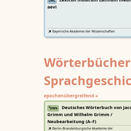
Lexicon musicum Latinum medi
LmL
aevi
Bayerische Akademie der Wissenschaften
Wörterbücher
Sprachgeschi
epochenübergreifend
Deutsches Wörterbuch von Jac
2
DWb
Grimm und Wilhelm Grimm /
Neubearbeitung (A–F)
Berlin-Brandenburgische Akademie der