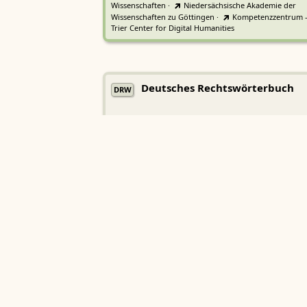
Wissenschaften
·
Niedersächsische Akademie der
Wissenschaften zu Göttingen
·
Kompetenzzentrum 
Trier Center for Digital Humanities
Deutsches Rechtswörterbuch
DRW
Heidelberger Akademie der Wissenschaften
Etymologisches Wörterbuch de
EWA
Althochdeutschen
Sächsische Akademie der Wissenschaften zu Leipzig