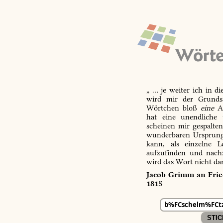
„ … je weiter ich in d
wird mir der Grundsa
Wörtchen bloß
eine
Ab
hat eine unendliche 
scheinen mir gespalte
wunderbaren Ursprungs
kann, als einzelne L
aufzufinden und nachz
wird das Wort nicht da
Jacob Grimm an Fried
1815