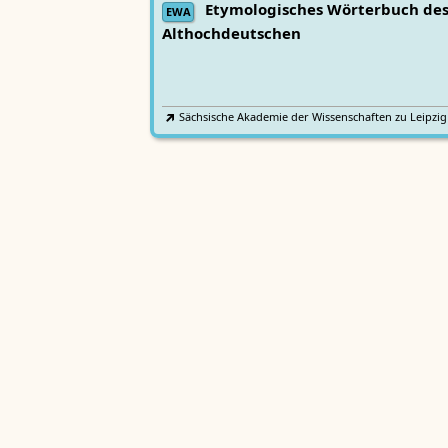
Etymologisches Wörterbuch de
EWA
Althochdeutschen
Sächsische Akademie der Wissenschaften zu Leipzig
Althochdeutsches Wörterbuch
AWb
Sächsische Akademie der Wissenschaften zu Leipzig
Mittelhochdeutsches
Lexer
Handwörterbuch von Matthias Lexer