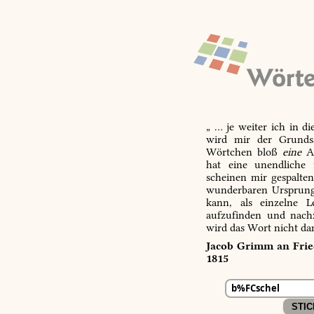
„ … je weiter ich in d
wird mir der Grundsa
Wörtchen bloß
eine
Ab
hat eine unendliche 
scheinen mir gespalte
wunderbaren Ursprungs
kann, als einzelne L
aufzufinden und nachz
wird das Wort nicht da
Jacob Grimm an Fried
1815