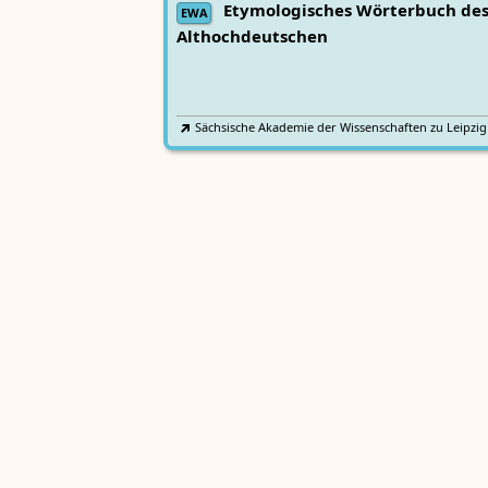
Etymologisches Wörterbuch de
EWA
Althochdeutschen
Sächsische Akademie der Wissenschaften zu Leipzig
Althochdeutsches Wörterbuch
AWb
Sächsische Akademie der Wissenschaften zu Leipzig
Mittelhochdeutsches
Lexer
Handwörterbuch von Matthias Lexer