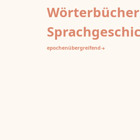
Wörterbücher
Sprachgeschi
epochenübergreifend
Deutsches Wörterbuch von Jac
2
DWb
Grimm und Wilhelm Grimm /
Neubearbeitung (A–F)
Berlin-Brandenburgische Akademie der
Wissenschaften
·
Niedersächsische Akademie der
Wissenschaften zu Göttingen
·
Kompetenzzentrum 
Trier Center for Digital Humanities
Deutsches Rechtswörterbuch
DRW