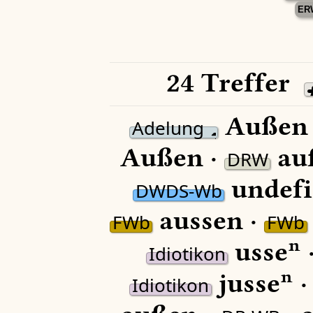
ER
24 Treffer
Außen
Adelung
Außen ·
au
DRW
undefi
DWDS-Wb
aussen ·
FWb
FWb
usseⁿ 
Idiotikon
jusseⁿ 
Idiotikon