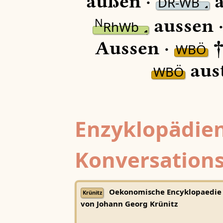
außen ·
a
DR-WB
aussen 
N
RhWb
Aussen ·
†
WBÖ
aus
WBÖ
Enzyklopädien
Konversations
Oekonomische Encyklopaedie
Krünitz
von Johann Georg Krünitz