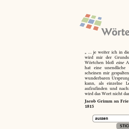
„ … je weiter ich in d
wird mir der Grundsa
Wörtchen bloß
eine
Ab
hat eine unendliche 
scheinen mir gespalte
wunderbaren Ursprungs
kann, als einzelne L
aufzufinden und nachz
wird das Wort nicht da
Jacob Grimm an Fried
1815