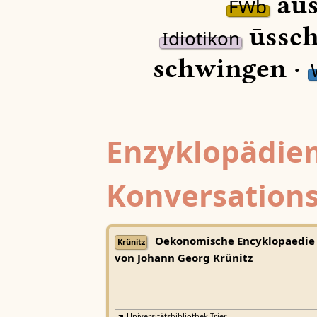
aus
FWb
ūssch
Idiotikon
schwingen ·
Enzyklopädien
Konversations
Oekonomische Encyklopaedie
Krünitz
von Johann Georg Krünitz
Universitätsbibliothek Trier