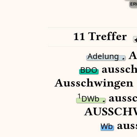
ER
11 Treffer
A
Adelung
aussch
BDO
Ausschwingen 
auss
1
DWb
AUSSCHW
aus
Wb