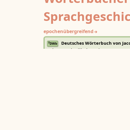
Sprachgeschi
epochenübergreifend
Deutsches Wörterbuch von Jac
2
DWb
Grimm und Wilhelm Grimm /
Neubearbeitung (A–F)
Berlin-Brandenburgische Akademie der
Wissenschaften
·
Niedersächsische Akademie der
Wissenschaften zu Göttingen
·
Kompetenzzentrum 
Trier Center for Digital Humanities
Deutsches Rechtswörterbuch
DRW