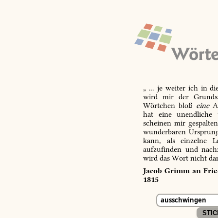
„ … je weiter ich in d
wird mir der Grundsa
Wörtchen bloß
eine
Ab
hat eine unendliche 
scheinen mir gespalte
wunderbaren Ursprungs
kann, als einzelne L
aufzufinden und nachz
wird das Wort nicht da
Jacob Grimm an Fried
1815