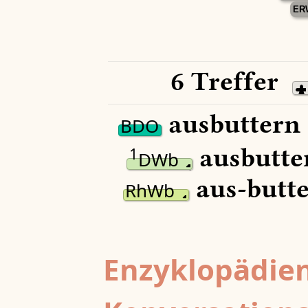
ER
6 Treffer
ausbuttern 
BDO
ausbutte
1
DWb
aus-butte
RhWb
Enzyklopädien