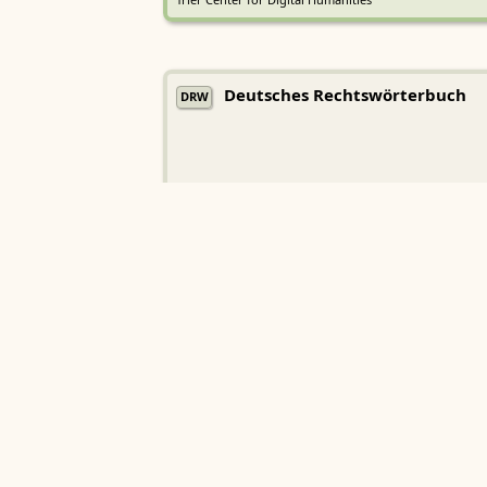
Trier Center for Digital Humanities
Deutsches Rechtswörterbuch
DRW
Heidelberger Akademie der Wissenschaften
Etymologisches Wörterbuch de
EWA
Althochdeutschen
Sächsische Akademie der Wissenschaften zu Leipzig