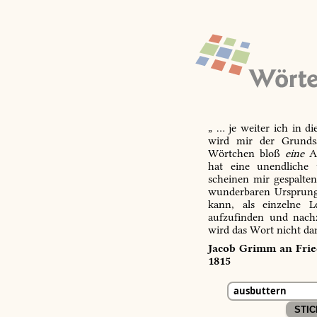
„ … je weiter ich in d
wird mir der Grundsa
Wörtchen bloß
eine
Ab
hat eine unendliche 
scheinen mir gespalte
wunderbaren Ursprungs
kann, als einzelne L
aufzufinden und nachz
wird das Wort nicht da
Jacob Grimm an Fried
1815