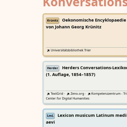
Konversations
Oekonomische Encyklopaedie
Krünitz
von Johann Georg Krünitz
Universitätsbibliothek Trier
Herders Conversations-Lexiko
Herder
(1. Auflage, 1854–1857)
TextGrid
·
Zeno.org
·
Kompetenzzentrum - Tri
Center for Digital Humanities
Lexicon musicum Latinum medi
LmL
aevi