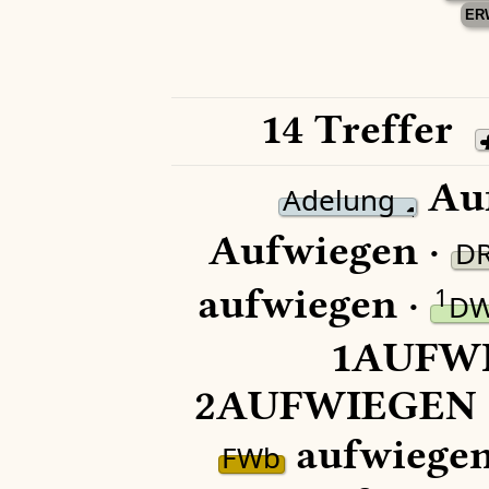
ER
14 Treffer
Auf
Adelung
Aufwiegen ·
D
aufwiegen ·
1
D
1AUFWI
2AUFWIEGEN 
aufwiegen
FWb