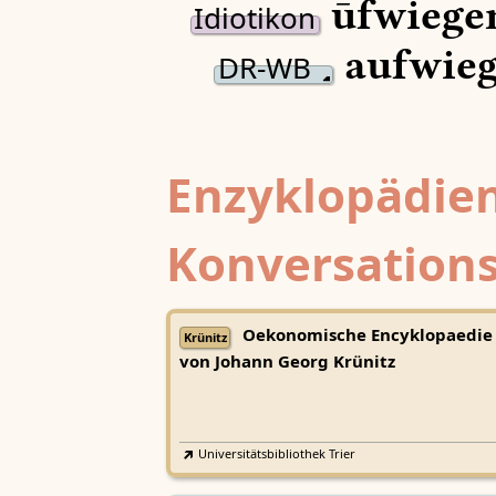
ūfwiege
Idiotikon
aufwieg
DR-WB
Enzyklopädien
Konversations
Oekonomische Encyklopaedie
Krünitz
von Johann Georg Krünitz
Universitätsbibliothek Trier