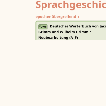
Sprachgeschi
epochenübergreifend
Deutsches Wörterbuch von Jac
2
DWb
Grimm und Wilhelm Grimm /
Neubearbeitung (A–F)
Berlin-Brandenburgische Akademie der
Wissenschaften
·
Niedersächsische Akademie der
Wissenschaften zu Göttingen
·
Kompetenzzentrum 
Trier Center for Digital Humanities
Deutsches Rechtswörterbuch
DRW
Heidelberger Akademie der Wissenschaften