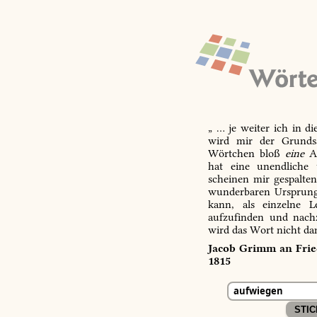
„ … je weiter ich in d
wird mir der Grundsa
Wörtchen bloß
eine
Ab
hat eine unendliche 
scheinen mir gespalte
wunderbaren Ursprungs
kann, als einzelne L
aufzufinden und nachz
wird das Wort nicht da
Jacob Grimm an Fried
1815