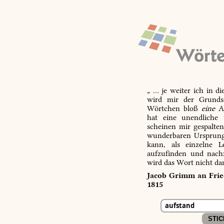
„ … je weiter ich in d
wird mir der Grundsa
Wörtchen bloß
eine
Ab
hat eine unendliche 
scheinen mir gespalte
wunderbaren Ursprungs
kann, als einzelne L
aufzufinden und nachz
wird das Wort nicht da
Jacob Grimm an Fried
1815