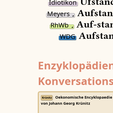
Ūfstan
Idiotikon
Aufstan
Meyers
Auf-sta
RhWb
Aufstan
WDG
Enzyklopädien
Konversations
Oekonomische Encyklopaedie
Krünitz
von Johann Georg Krünitz