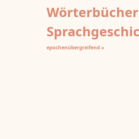
Wörterbücher
Sprachgeschi
epochenübergreifend
Deutsches Wörterbuch von Jac
2
DWb
Grimm und Wilhelm Grimm /
Neubearbeitung (A–F)
Berlin-Brandenburgische Akademie der
Wissenschaften
·
Niedersächsische Akademie der
Wissenschaften zu Göttingen
·
Kompetenzzentrum 
Trier Center for Digital Humanities
Deutsches Rechtswörterbuch
DRW