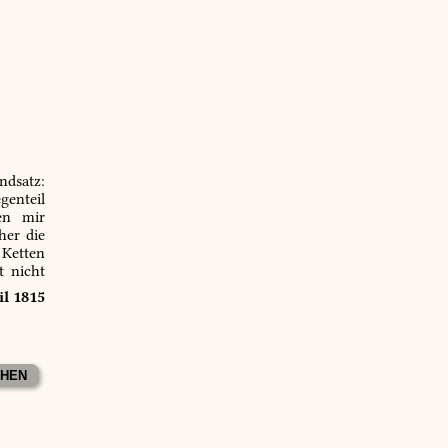
ndsatz:
genteil
en mir
er die
 Ketten
t nicht
il 1815