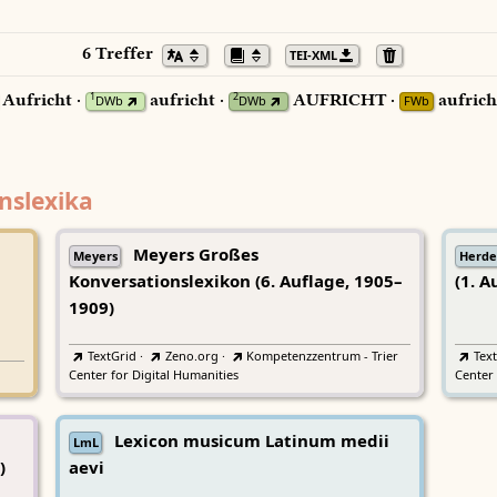
6 Treffer
TEI-XML
Aufricht ·
aufricht ·
AUFRICHT ·
aufrich
1
2
DWb
DWb
FWb
nslexika
Meyers Großes
Meyers
Herde
Konversationslexikon (6. Auflage, 1905–
(1. A
1909)
TextGrid
·
Zeno.org
·
Kompetenzzentrum - Trier
Tex
Center for Digital Humanities
Center 
Lexicon musicum Latinum medii
LmL
)
aevi