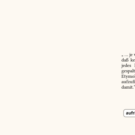
„ … je
daß ke
jedes
gespal
Etymol
aufzuf
damit.