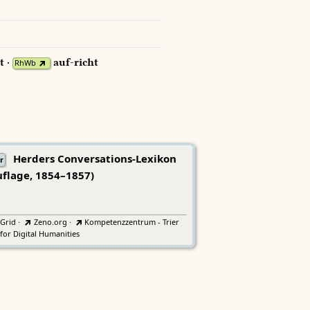
t ·
auf-richt
RhWb
Herders Conversations-Lexikon
r
uflage, 1854–1857)
tGrid
·
Zeno.org
·
Kompetenzzentrum - Trier
for Digital Humanities