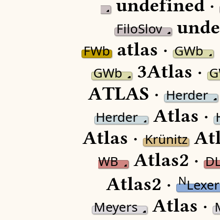
undefined ·
unde
FiloSlov
atlas ·
FWb
GWb
3Atlas ·
GWb
G
ATLAS ·
Herder
Atlas ·
Herder
Atlas ·
Atl
Krünitz
Atlas2 ·
WB
D
Atlas
2
·
N
Lexer
Atlas ·
Meyers