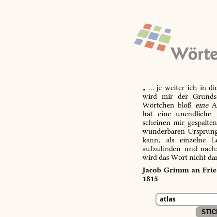
„ … je weiter ich in d
wird mir der Grundsa
Wörtchen bloß
eine
Ab
hat eine unendliche 
scheinen mir gespalte
wunderbaren Ursprungs
kann, als einzelne L
aufzufinden und nachz
wird das Wort nicht da
Jacob Grimm an Fried
1815