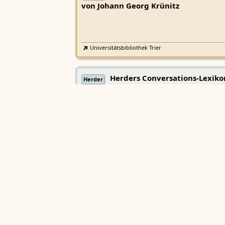
von Johann Georg Krünitz
Universitätsbibliothek Trier
Herders Conversations-Lexiko
Herder
(1. Auflage, 1854–1857)
TextGrid
·
Zeno.org
·
Kompetenzzentrum - Tri
Center for Digital Humanities
Lexicon musicum Latinum medi
LmL
aevi
Bayerische Akademie der Wissenschaften