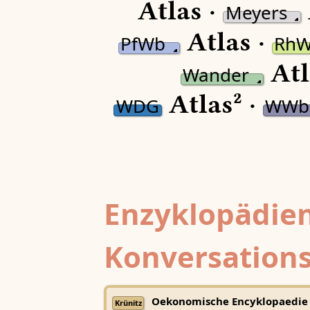
Atlas ·
Meyers
Atlas ·
PfWb
Rh
Atl
Wander
Atlas² ·
WDG
WWb
Enzyklopädien
Konversations
Oekonomische Encyklopaedie
Krünitz