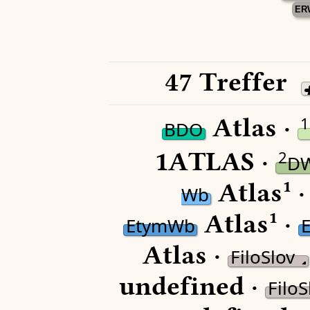
ER
47 Treffer
Atlas ·
1
BDO
1ATLAS ·
2
D
Atlas¹ 
Wb
Atlas¹ ·
EtymWb
Atlas ·
FiloSlov
undefined ·
FiloS