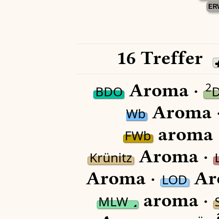
ER
16 Treffer
Aroma ·
2
BDO
Aroma 
Wb
aroma 
FWb
Aroma ·
Krünitz
Aroma ·
Ar
LOD
aroma ·
MLW