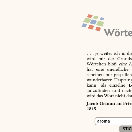
„ … je weiter ich in d
wird mir der Grundsa
Wörtchen bloß
eine
Ab
hat eine unendliche 
scheinen mir gespalte
wunderbaren Ursprungs
kann, als einzelne L
aufzufinden und nachz
wird das Wort nicht da
Jacob Grimm an Fried
1815