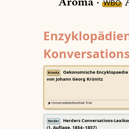
Aroma ·
Á
WBÖ
Enzyklopädien
Konversations
Oekonomische Encyklopaedie
Krünitz
von Johann Georg Krünitz
Universitätsbibliothek Trier
Herders Conversations-Lexiko
Herder
(1. Auflage, 1854–1857)