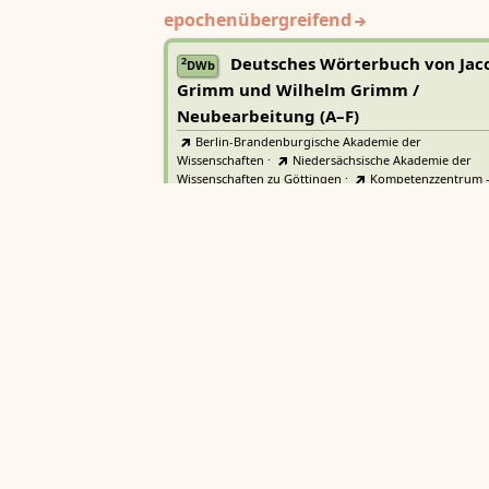
epochenübergreifend
Deutsches Wörterbuch von Jac
2
DWb
Grimm und Wilhelm Grimm /
Neubearbeitung (A–F)
Berlin-Brandenburgische Akademie der
Wissenschaften
·
Niedersächsische Akademie der
Wissenschaften zu Göttingen
·
Kompetenzzentrum 
Trier Center for Digital Humanities
Deutsches Rechtswörterbuch
DRW
Heidelberger Akademie der Wissenschaften