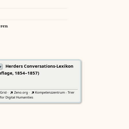
eren
Herders Conversations-Lexikon
r
uflage, 1854–1857)
tGrid
·
Zeno.org
·
Kompetenzzentrum - Trier
for Digital Humanities