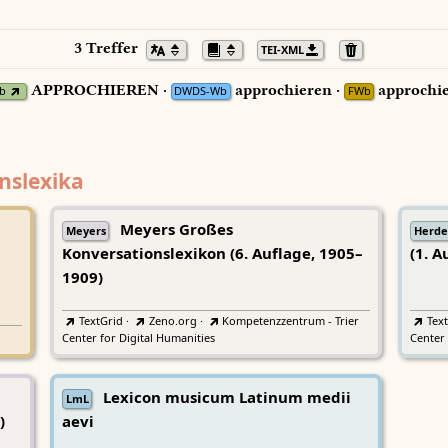
3 Treffer
TEI-XML
APPROCHIEREN ·
approchieren ·
approchi
b
DWDS-Wb
FWb
nslexika
Meyers Großes
Meyers
Herde
Konversationslexikon (6. Auflage, 1905–
(1. A
1909)
TextGrid
·
Zeno.org
·
Kompetenzzentrum - Trier
Tex
Center for Digital Humanities
Center 
Lexicon musicum Latinum medii
LmL
)
aevi