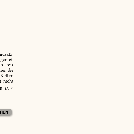
ndsatz:
genteil
en mir
er die
 Ketten
t nicht
il 1815