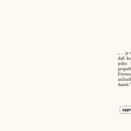
„ … je
daß ke
jedes
gespal
Etymol
aufzuf
damit.