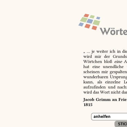
„ … je weiter ich in d
wird mir der Grundsa
Wörtchen bloß
eine
Ab
hat eine unendliche 
scheinen mir gespalte
wunderbaren Ursprungs
kann, als einzelne L
aufzufinden und nachz
wird das Wort nicht da
Jacob Grimm an Fried
1815