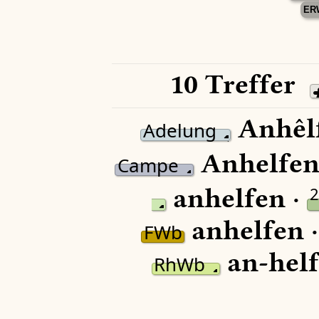
ER
10 Treffer
Anhêl
Adelung
Anhelfen
Campe
anhelfen ·
2
anhelfen 
FWb
an-helf
RhWb