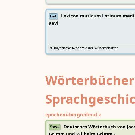
Lexicon musicum Latinum medi
LmL
aevi
Bayerische Akademie der Wissenschaften
Wörterbücher
Sprachgeschi
epochenübergreifend
Deutsches Wörterbuch von Jac
2
DWb
Grimm und Wilhelm Grimm /