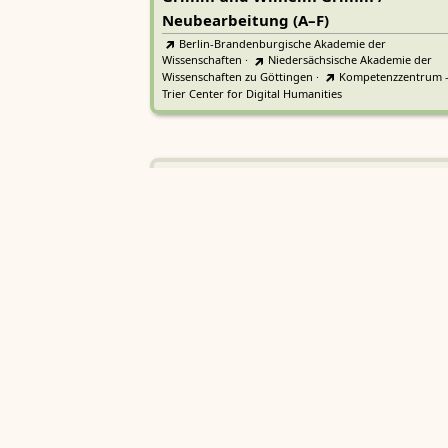
Neubearbeitung (A–F)
Berlin-Brandenburgische Akademie der
Wissenschaften
·
Niedersächsische Akademie der
Wissenschaften zu Göttingen
·
Kompetenzzentrum 
Trier Center for Digital Humanities
Deutsches Rechtswörterbuch
DRW
Heidelberger Akademie der Wissenschaften
Etymologisches Wörterbuch de
EWA
Althochdeutschen