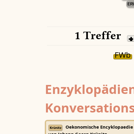
ER
1 Treffer
FWb
Enzyklopädien
Konversations
Oekonomische Encyklopaedie
Krünitz