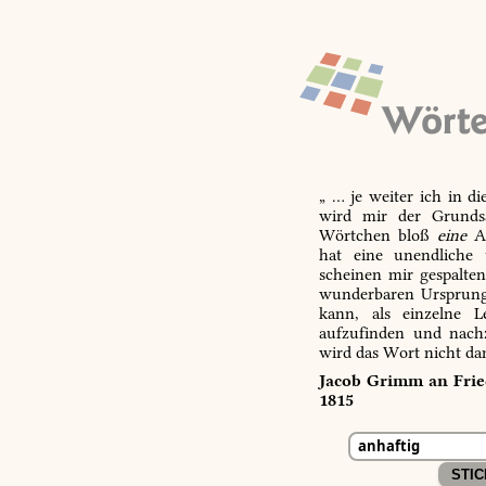
„ … je weiter ich in d
wird mir der Grundsa
Wörtchen bloß
eine
Ab
hat eine unendliche 
scheinen mir gespalte
wunderbaren Ursprungs
kann, als einzelne L
aufzufinden und nachz
wird das Wort nicht da
Jacob Grimm an Fried
1815