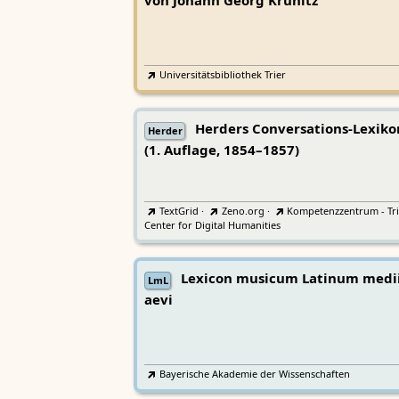
von Johann Georg Krünitz
Universitätsbibliothek Trier
Herders Conversations-Lexiko
Herder
(1. Auflage, 1854–1857)
TextGrid
·
Zeno.org
·
Kompetenzzentrum - Tri
Center for Digital Humanities
Lexicon musicum Latinum medi
LmL
aevi
Bayerische Akademie der Wissenschaften