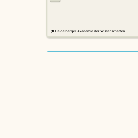
Heidelberger Akademie der Wissenschaften
Etymologisches Wörterbuch de
EWA
Althochdeutschen
Sächsische Akademie der Wissenschaften zu Leipzig
Althochdeutsches Wörterbuch
AWb