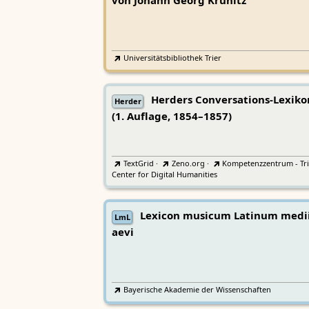
von Johann Georg Krünitz
Universitätsbibliothek Trier
Herders Conversations-Lexiko
Herder
(1. Auflage, 1854–1857)
TextGrid
·
Zeno.org
·
Kompetenzzentrum - Tri
Center for Digital Humanities
Lexicon musicum Latinum medi
LmL
aevi
Bayerische Akademie der Wissenschaften