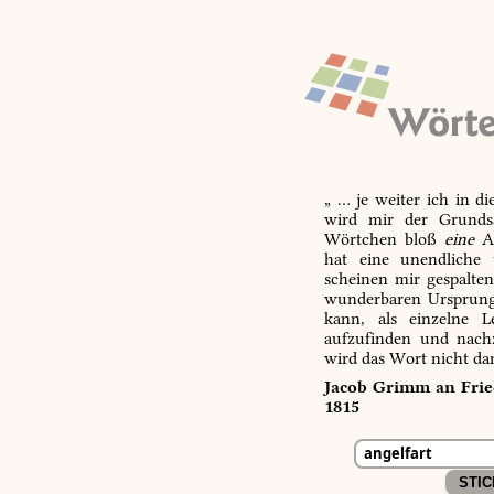
„ … je weiter ich in d
wird mir der Grundsa
Wörtchen bloß
eine
Ab
hat eine unendliche 
scheinen mir gespalte
wunderbaren Ursprungs
kann, als einzelne L
aufzufinden und nachz
wird das Wort nicht da
Jacob Grimm an Fried
1815