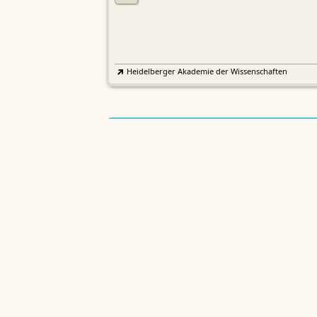
Heidelberger Akademie der Wissenschaften
Etymologisches Wörterbuch de
EWA
Althochdeutschen
Sächsische Akademie der Wissenschaften zu Leipzig
Althochdeutsches Wörterbuch
AWb