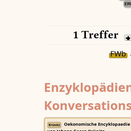
ER
1 Treffer
FWb
Enzyklopädien
Konversations
Oekonomische Encyklopaedie
Krünitz