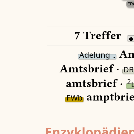
ER
7 Treffer
Am
Adelung
Amtsbrief ·
D
amtsbrief ·
2
amptbrie
FWb
Enzyklopädien