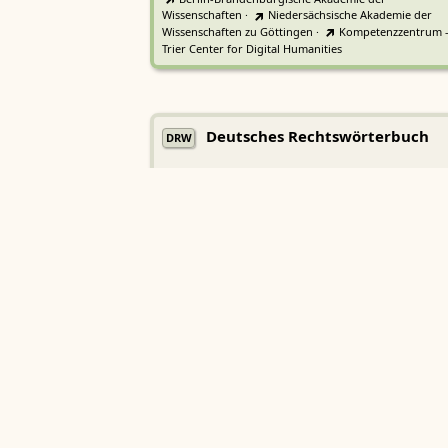
Wissenschaften
·
Niedersächsische Akademie der
Wissenschaften zu Göttingen
·
Kompetenzzentrum 
Trier Center for Digital Humanities
Deutsches Rechtswörterbuch
DRW
Heidelberger Akademie der Wissenschaften
Etymologisches Wörterbuch de
EWA
Althochdeutschen
Sächsische Akademie der Wissenschaften zu Leipzig