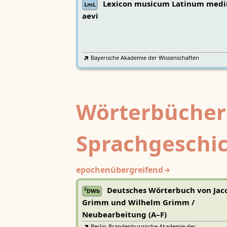
Lexicon musicum Latinum medi
LmL
aevi
Bayerische Akademie der Wissenschaften
Wörterbücher
Sprachgeschi
epochenübergreifend
Deutsches Wörterbuch von Jac
2
DWb
Grimm und Wilhelm Grimm /
Neubearbeitung (A–F)
Berlin-Brandenburgische Akademie der