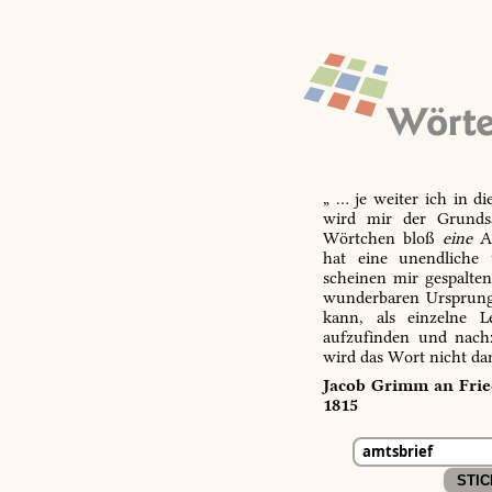
„ … je weiter ich in d
wird mir der Grundsa
Wörtchen bloß
eine
Ab
hat eine unendliche 
scheinen mir gespalte
wunderbaren Ursprungs
kann, als einzelne L
aufzufinden und nachz
wird das Wort nicht da
Jacob Grimm an Fried
1815