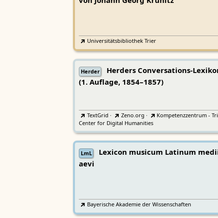
von Johann Georg Krünitz
Universitätsbibliothek Trier
Herders Conversations-Lexiko
Herder
(1. Auflage, 1854–1857)
TextGrid
·
Zeno.org
·
Kompetenzzentrum - Tri
Center for Digital Humanities
Lexicon musicum Latinum medi
LmL
aevi
Bayerische Akademie der Wissenschaften