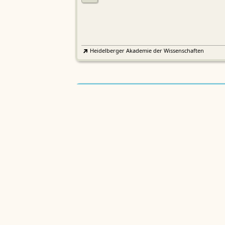
Heidelberger Akademie der Wissenschaften
Etymologisches Wörterbuch de
EWA
Althochdeutschen
Sächsische Akademie der Wissenschaften zu Leipzig
Althochdeutsches Wörterbuch
AWb