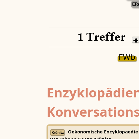
ER
1 Treffer
FWb
Enzyklopädien
Konversations
Oekonomische Encyklopaedie
Krünitz