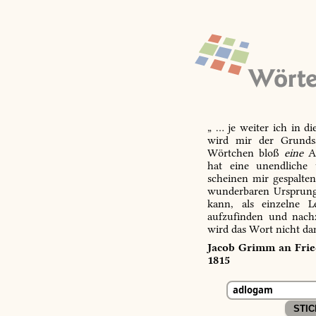
„ … je weiter ich in d
wird mir der Grundsa
Wörtchen bloß
eine
Ab
hat eine unendliche 
scheinen mir gespalte
wunderbaren Ursprungs
kann, als einzelne L
aufzufinden und nachz
wird das Wort nicht da
Jacob Grimm an Fried
1815