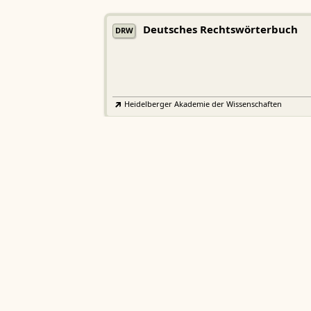
Deutsches Rechtswörterbuch
DRW
Heidelberger Akademie der Wissenschaften
Etymologisches Wörterbuch de
EWA
Althochdeutschen
Sächsische Akademie der Wissenschaften zu Leipzig
Althochdeutsches Wörterbuch
AWb