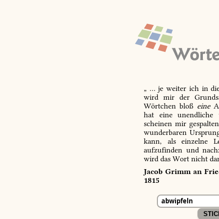
„ … je weiter ich in d
wird mir der Grundsa
Wörtchen bloß
eine
Ab
hat eine unendliche 
scheinen mir gespalte
wunderbaren Ursprungs
kann, als einzelne L
aufzufinden und nachz
wird das Wort nicht da
Jacob Grimm an Fried
1815