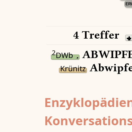
ER
4 Treffer
ABWIPFE
2
DWb
Abwipfe
Krünitz
Enzyklopädien
Konversations