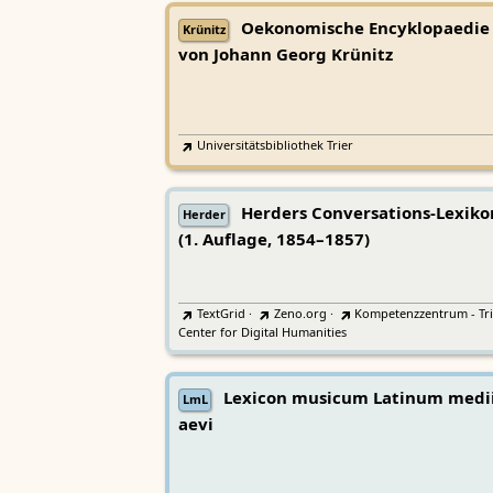
Oekonomische Encyklopaedie
Krünitz
von Johann Georg Krünitz
Universitätsbibliothek Trier
Herders Conversations-Lexiko
Herder
(1. Auflage, 1854–1857)
TextGrid
·
Zeno.org
·
Kompetenzzentrum - Tri
Center for Digital Humanities
Lexicon musicum Latinum medi
LmL
aevi