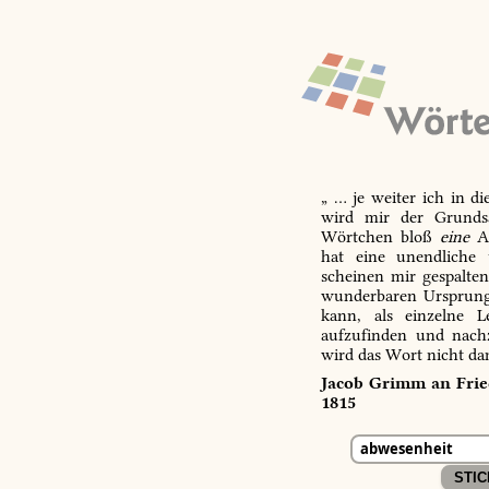
„ … je weiter ich in d
wird mir der Grundsa
Wörtchen bloß
eine
Ab
hat eine unendliche 
scheinen mir gespalte
wunderbaren Ursprungs
kann, als einzelne L
aufzufinden und nachz
wird das Wort nicht da
Jacob Grimm an Fried
1815