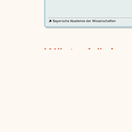
Bayerische Akademie der Wissenschaften
Wörterbücher
Sprachgeschi
epochenübergreifend
Deutsches Wörterbuch von Jac
2
DWb
Grimm und Wilhelm Grimm /
Neubearbeitung (A–F)
Berlin-Brandenburgische Akademie der
Wissenschaften
·
Niedersächsische Akademie der
Wissenschaften zu Göttingen
·
Kompetenzzentrum 