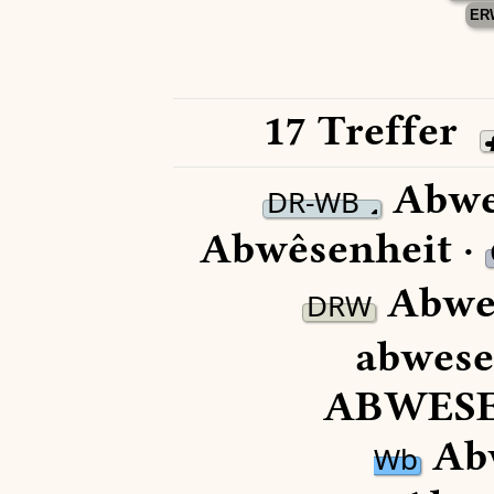
ER
17 Treffer
Abwe
DR-WB
Abwêsenheit ·
Abwes
DRW
abwese
ABWESE
Abw
Wb