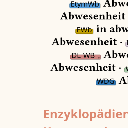
Abwe
EtymWb
Abwesenheit
in abw
FWb
Abwesenheit ·
Abwe
DL-WB
Abwesenheit ·
A
WDG
Enzyklopädien