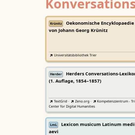
Konversations
Oekonomische Encyklopaedie
Krünitz
von Johann Georg Krünitz
Universitätsbibliothek Trier
Herders Conversations-Lexiko
Herder
(1. Auflage, 1854–1857)
TextGrid
·
Zeno.org
·
Kompetenzzentrum - Tri
Center for Digital Humanities
Lexicon musicum Latinum medi
LmL
aevi