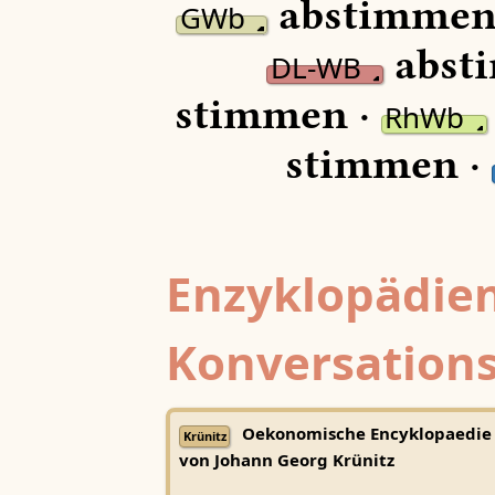
abstimmen
GWb
abst
DL-WB
stimmen ·
RhWb
stimmen ·
Enzyklopädien
Konversations
Oekonomische Encyklopaedie
Krünitz
von Johann Georg Krünitz