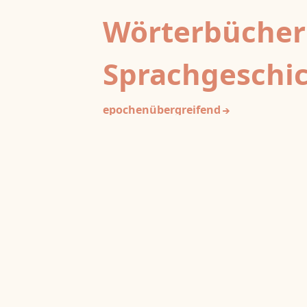
Wörterbücher
Sprachgeschi
epochenübergreifend
Deutsches Wörterbuch von Jac
2
DWb
Grimm und Wilhelm Grimm /
Neubearbeitung (A–F)
Berlin-Brandenburgische Akademie der
Wissenschaften
·
Niedersächsische Akademie der
Wissenschaften zu Göttingen
·
Kompetenzzentrum 
Trier Center for Digital Humanities
Deutsches Rechtswörterbuch
DRW