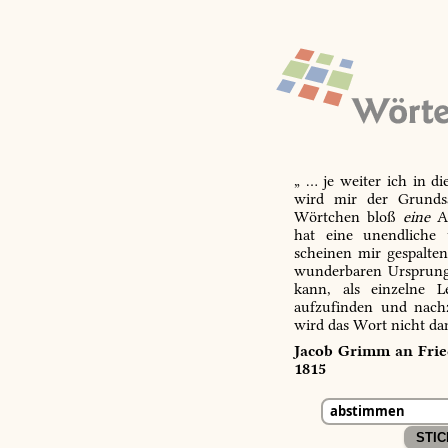
„ … je weiter ich in d
wird mir der Grundsa
Wörtchen bloß
eine
Ab
hat eine unendliche 
scheinen mir gespalte
wunderbaren Ursprungs
kann, als einzelne L
aufzufinden und nachz
wird das Wort nicht da
Jacob Grimm an Fried
1815