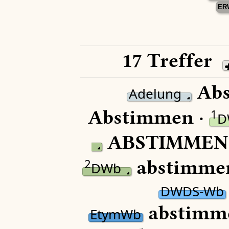
ER
17 Treffer
Abs
Adelung
Abstimmen ·
1
D
ABSTIMMEN
abstimme
2
DWb
DWDS-Wb
abstimm
EtymWb