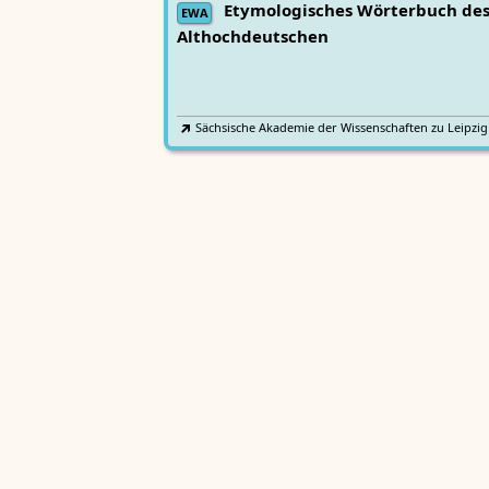
Etymologisches Wörterbuch de
EWA
Althochdeutschen
Sächsische Akademie der Wissenschaften zu Leipzig
Althochdeutsches Wörterbuch
AWb
Sächsische Akademie der Wissenschaften zu Leipzig
Mittelhochdeutsches
Lexer
Handwörterbuch von Matthias Lexer