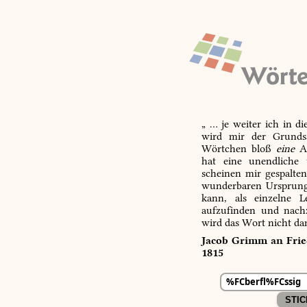
„ … je weiter ich in d
wird mir der Grundsa
Wörtchen bloß
eine
Ab
hat eine unendliche 
scheinen mir gespalte
wunderbaren Ursprungs
kann, als einzelne L
aufzufinden und nachz
wird das Wort nicht da
Jacob Grimm an Fried
1815