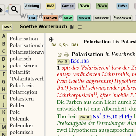
1
2
Adelung
BMZ
Campe
DWb
DWb
ElsWb
N
LmL
LothWb
MLW
MNWB
MeckWB
MeckWB
Goethe-Wörterbuch
GWb
Berlin-Brandenburgische Akademie der Wissenschaften
·
Niedersächs
A
Polarisation
Polarisation
bis
Polars
B
Polarisationsinstrument
Bd. 6, Sp. 1381
C
Polarisationsversuch
Polarisation
in
Verschreib
polarisch
D
B50,188
WA
polarisieren
E
1
opt;
das
‘Polarisieren’
bzw
der
Zu
Polarität
F
entspr
veränderten
Lichtstrahls;
m
*Polaritätsverhältnis
(von
Goethe
abgelehnte)
Hypothes
G
Polarkreis
Biot)
parallel
schwingender
polare
H
Polarregion
1)
Lichtkorpuskeln
;
öfter
‘mobile
P.’
I
Polarstern
Die
Farben
aus
dem
Licht
durch
Z
J
Polder
entwickeln
ist
eine
Albernheit,
du
K
Pole
2
Thorheit
N5
,395,10
Fl
Plp
WA
Polemik
L
Preisaufgabe
der
Petersburger
Aka
Polemiker
M
zwei
Hypothesen
ausgesprochen:
polemisch
N
1