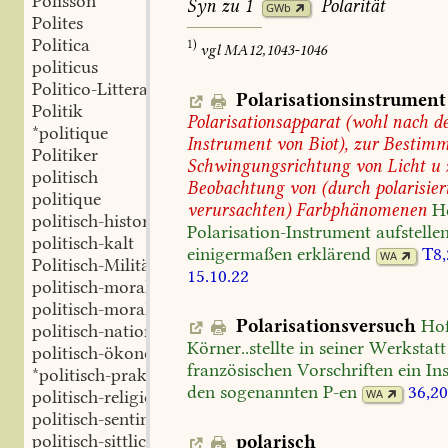
Polisson
Syn
zu
1
Polarität
GWb
Polites
Politica
1)
vgl
MA12,1043-1046
politicus
Politico-Litteraria
Polarisationsinstrument
Politik
Polarisationsapparat
(wohl
nach
d
*politique
Instrument
von
Biot),
zur
Bestim
Politiker
Schwingungsrichtung
von
Licht
u
politisch
Beobachtung
von
(durch
polarisier
politique
verursachten)
Farbphänomenen
H
politisch-historisch
Polarisation-Instrument
aufstelle
politisch-kalt
einigermaßen
erklärend
T8,
WA
Politisch-Militärische
15.10.22
politisch-moralisch
politisch-moralisch-dramatisch
Polarisationsversuch
Ho
politisch-national
Körner..stellte
in
seiner
Werkstatt
politisch-ökonomisch
französischen
Vorschriften
ein
In
*politisch-praktisch
den
sogenannten
P-en
36,20
WA
politisch-religiös
politisch-sentimentalisch
politisch-sittlich
polarisch