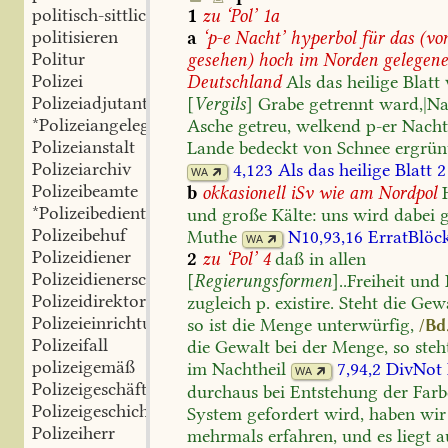
politisch-sittlich-religiös
1
zu
‘Pol’
1a
politisieren
a
‘p-e
Nacht’
hyperbol
für
das
(vo
Politur
gesehen)
hoch
im
Norden
gelegene
Polizei
Deutschland
Als
das
heilige
Blatt
Polizeiadjutant
[
Vergils
]
Grabe
getrennt
ward,|Na
*Polizeiangelegenheit
Asche
getreu,
welkend
p-er
Nacht
Polizeianstalt
Lande
bedeckt
von
Schnee
ergrün
Polizeiarchiv
4,123
Als
das
heilige
Blatt
2
WA
Polizeibeamte
b
okkasionell
iSv
wie
am
Nordpol
*Polizeibediente
und
große
Kälte:
uns
wird
dabei
g
Polizeibehuf
Muthe
N10,93,16
ErratBlöc
WA
Polizeidiener
2
zu
‘Pol’
4
daß
in
allen
Polizeidienerschaft
[
Regierungsformen
]
..Freiheit
und
Polizeidirektor
zugleich
p.
existire.
Steht
die
Gewa
Polizeieinrichtung
so
ist
die
Menge
unterwürfig,
/Bd
Polizeifall
die
Gewalt
bei
der
Menge,
so
steh
polizeigemäß
im
Nachtheil
7,94,2
DivNot
WA
Polizeigeschäft
durchaus
bei
Entstehung
der
Farb
Polizeigeschichte
System
gefordert
wird,
haben
wir
Polizeiherr
mehrmals
erfahren,
und
es
liegt
a