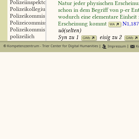
Polizeiinspektor
Natur
jeder
physischen
Erscheinu
Polizeikollegium
schon
in
dem
Begriff
von
p-er
Ent
Polizeikommissar
wodurch
eine
elementare
Einheit
Polizeicommissarius
Erscheinung
kommt
N1,187
WA
Polizeikommission
uö(selten)
polizeilich
Syn
zu
1
eisig
zu
2
GWb
GWb
polizeilich-medizinisch
©
Kompetenzzentrum - Trier Center for Digital Humanities
|
Impressum
|
Ko
Polizeilokal
polarisieren
-ir-
polizeimäßig
1
Licht
durch
(Doppel-)Brechung
i
Polizeimaßstab
(transversale)
Schwingungsrichtu
Polizeimeister
mehrf
‘Kügelchen
p.’
oä
in
Zurück
Polizeimißbrauch
Malus'
Theorie
der
polaren
Strukt
Polizeiordnung
Lichtkorpuskeln
daß
man..immer
Polizeirat
Hauptgedanken
festhalten
müsse;
Polizeirute
absolut
einfach,
lasse
sich
weder
s
Polizeisache
zerstreuen,
p.,
noch
auf
irgend
so
Polizeischranke
2
zersplittern
N5
,395,20
Fl
Pl
WA
Polizeisekretär
für
die
chromatische
Literatur:
da
Polizeisujet
Licht
und
die
Licht-Moleküls,
die
Polizeitrost
Schwerpunct
drehen,
wollen
mir
f
Polizeiverbrechen