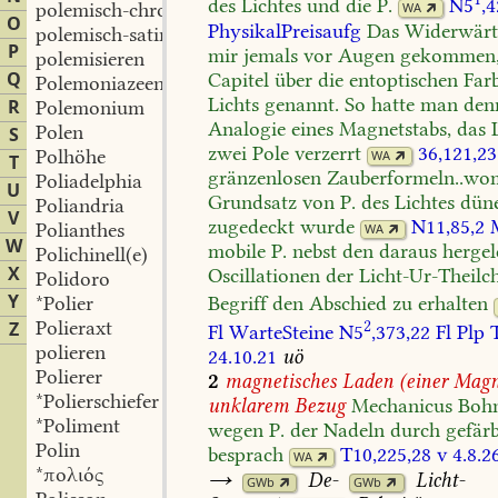
des
Lichtes
und
die
P.
N5
,
polemisch-chromatisch
WA
O
PhysikalPreisaufg
Das
Widerwärt
polemisch-satirisch
P
mir
jemals
vor
Augen
gekommen
polemisieren
Q
Capitel
über
die
entoptischen
Farb
Polemoniazeen
Lichts
genannt.
So
hatte
man
den
R
Polemonium
Analogie
eines
Magnetstabs,
das
L
Polen
S
zwei
Pole
verzerrt
36,121,23
Polhöhe
WA
T
gränzenlosen
Zauberformeln..wo
Poliadelphia
U
Grundsatz
von
P.
des
Lichtes
düne
Poliandria
V
zugedeckt
wurde
N11,85,2
M
Polianthes
WA
W
mobile
P.
nebst
den
daraus
hergel
Polichinell(e)
X
Oscillationen
der
Licht-Ur-Theilc
Polidoro
Y
*Polier
Begriff
den
Abschied
zu
erhalten
Polieraxt
2
Z
Fl
WarteSteine
N5
,373,22
Fl
Plp
T
polieren
24.10.21
uö
Polierer
2
magnetisches
Laden
(einer
Magne
*Polierschiefer
unklarem
Bezug
Mechanicus
Bohn
*Poliment
wegen
P.
der
Nadeln
durch
gefärb
Polin
besprach
T10,225,28
v
4.8.2
WA
*πολιός
→
De-
Licht-
GWb
GWb