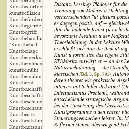
Kunstbedingung
Distanz;
Lessings
Plädoyer
für
die
Kunstbedürfnis
Trennung
von
Malerei
u
Dichtung
kunstbeflissen
vorherrschenden
“ut-pictura-poesi
Kunstbeförderung
er
dagegen
positiv
auf
—
gleichwo
Kunstbegierde
ihm
die
bildende
Kunst
(u
nicht
di
Kunstbegriff
bevorzugte
Medium
u
der
Maßsta
Kunstbehandlung
Theoriebildung.
In
der
Lektüre
Win
*Kunstbehelf
erschließt
sich
ihm
die
Bedeutung
Kunstbeilage
Kunst
u
formt
sich
das
eigene
Stili
Kunstbemerkung
KPhMoritz
entwirft
er
—
an
der
Le
Kunstbemühen
Naturnachahmung
—
die
Grundla
kunstbemüht
klassischen
Autono
/Bd. 5, Sp. 795/
Kunstbemühung
deren
theoret
wie
praktische
Aspek
Kunstberuf
intensiv
mit
Schiller
diskutiert
(Dr
Kunstbeschaffenheit
Dilettantismus-Problem),
während
Kunstbeschäftigung
entscheidende
strategische
Argumen
Kunstbeschauer
bei
der
Umsetzung
des
klassizistis
Kunstbeschauung
Kunstprogramms
u
den
entspr
bil
Kunstbesitz
Steuerungsversuchen
leistet.
Im
Mi
Kunstbesitztum
Reflexion
stehen
überwiegend
Pro
Kunstbesitzung