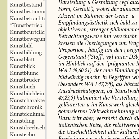
Darstellung
u
Gestaltung
(vgl
auc
Kunstbestand
Form,
Gestalt’),
wobei
der
zunächs
Kunstbestimmung
Akzent
im
Rahmen
der
Genie-
u
Kunstbetrachtung
Empfindungsästhetik
sich
bald
zu
*Kunstbetrieb
objektiveren,
strenger
phänomenori
Kunstbeurteiler
Betrachtungsweise
hin
verschiebt.
Kunstbewegung
kreisen
die
Überlegungen
um
Frag
Kunstbild
‘Proportion’,
häufig
um
den
geeign
Kunstbildung
Gegenstand
(‘Stoff’,
vgl
unter
D3b)
Kunstblatt
im
Hinblick
auf
den
‘prägnanten
M
Kunstblick
WA
I
48,60,21),
der
eine
Handlungs
Kunstblume
bildwürdig
macht.
In
Begriffen
wi
Kunstbruder
(besonders
WA
I
47,79f),
als
höchst
Kunstbuch
Ausdruckskategorie,
od
‘Kunstwahr
Kunstbüchlein
47,23,3)
kulminiert
die
Vorstellung
Kunstcharakter
geläuterten
u
im
Kunstwerk
gleic
Kunstchronik
potenzierten
Weltwahrnehmung
u
Kunstdenkmal
Dazu
tritt
aber,
verstärkt
durch
di
Kunstding
italienischen
Reise,
die
relativiere
Kunstdrechseln
die
Geschichtlichkeit
aller
kulturel
Kunstecho
Erscheinungen
u
die
je
spezifische