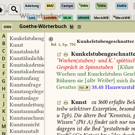
1
2
Adelung
BMZ
Campe
DWb
DWb
ElsWb
N
LmL
LothWb
MLW
MNWB
MeckWB
MeckWB
Goethe-Wörterbuch
GWb
Berlin-Brandenburgische Akademie der Wissenschaften
·
Niedersächs
A
Kunkelstubengeschnatter
Kunkelstubengeschnatter
B
Kunst
Bd. 5, Sp. 794
C
Kunstabsicht
Kunkelstubengeschnatt
Kunstähnlichkeit
D
‘Wochen(stuben)-
und
K.’
spöttisc
Kunstakademie
E
Gespräch
in
Spinnstuben
[
Kilian
Kunstakademieeinrichtung
F
Wochen
und
Kunckelstuben
Gesc
Kunstanfang
Rühmen
sie
[
alte
Weiber
]
mich
ih
G
Kunstanfrage
Gevatter
38,48
Hanswursts
WA
H
Kunstangelegenheit
I
Kunstanlage
Kunst
ca
3600
erfaßte
Bel
J
Kunstanleitung
teilw
selektiver
Exzerption,
besond
K
Kunstanmaßung
u
Tgb).
Die
ältere
Bed
“Kenntnis,
g
Kunstanschauung
L
Wissen”
(Pkt
A)
findet
sich
nur
no
Kunstansicht
M
dagegen
ist
die
Bed
“gestaltende
me
Kunstanstalt
N