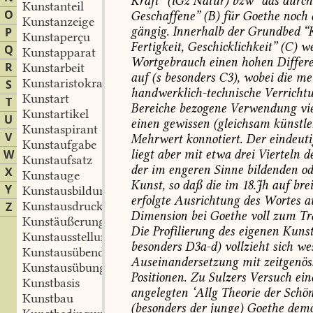
Kraft”
(iGz
Natur)
bzw
“das
durch
Kunstanteil
O
Geschaffene”
(B)
für
Goethe
noch
Kunstanzeige
gängig.
Innerhalb
der
Grundbed
“K
P
Kunstaperçu
Fertigkeit,
Geschicklichkeit”
(C)
we
Q
Kunstapparat
Wortgebrauch
einen
hohen
Differ
R
Kunstarbeit
auf
(s
besonders
C3
),
wobei
die
mei
Kunstaristokrat
S
handwerklich-technische
Verricht
Kunstart
T
Bereiche
bezogene
Verwendung
vi
Kunstartikel
U
einen
gewissen
(gleichsam
künstle
Kunstaspirant
V
Mehrwert
konnotiert.
Der
eindeuti
Kunstaufgabe
W
liegt
aber
mit
etwa
drei
Vierteln
d
Kunstaufsatz
der
im
engeren
Sinne
bildenden
o
X
Kunstauge
Kunst,
so
daß
die
im
18.Jh
auf
brei
Y
Kunstausbildung
erfolgte
Ausrichtung
des
Wortes
a
Kunstausdruck
Z
Dimension
bei
Goethe
voll
zum
Tr
Kunstäußerung
Die
Profilierung
des
eigenen
Kunst
Kunstausstellung
besonders
D3a-d)
vollzieht
sich
wes
Kunstausübende
Auseinandersetzung
mit
zeitgenös
Kunstausübung
Positionen.
Zu
Sulzers
Versuch
ein
Kunstbasis
angelegten
‘Allg
Theorie
der
Schö
Kunstbau
(besonders
der
junge)
Goethe
demo