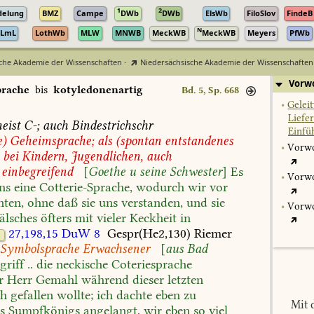
1
2
delung
BMZ
Campe
DWb
DWb
ElsWb
FiloSlov
FindeB
N
LmL
LothWb
MLW
MNWB
MeckWB
MeckWB
Meyers
PfWb
che Akademie der Wissenschaften
·
Niedersächsische Akademie der Wissenschaften
Vorwo
prache
bis
kotyledonenartig
Bd. 5, Sp. 668
•
Gelei
Liefe
eist
C-;
auch
Bindestrichschr
Einfü
e)
Geheimsprache;
als
(spontan
entstandenes
•
Vorwo
bei
Kindern,
Jugendlichen,
auch
einbegreifend
[
Goethe
u
seine
Schwester
]
Es
•
Vorwo
ns
eine
Cotterie-Sprache,
wodurch
wir
vor
ten,
ohne
daß
sie
uns
verstanden,
und
sie
•
Vorwo
lsches
öfters
mit
vieler
Keckheit
in
27,198,15
DuW
8
Gespr(He2,130)
Riemer
Symbolsprache
Erwachsener
[
aus
Bad
griff
..
die
neckische
Coteriesprache
r
Herr
Gemahl
während
dieser
letzten
ch
gefallen
wollte;
ich
dachte
eben
zu
Mit 
s
Sumpfkönigs
angelangt,
wir
eben
so
viel