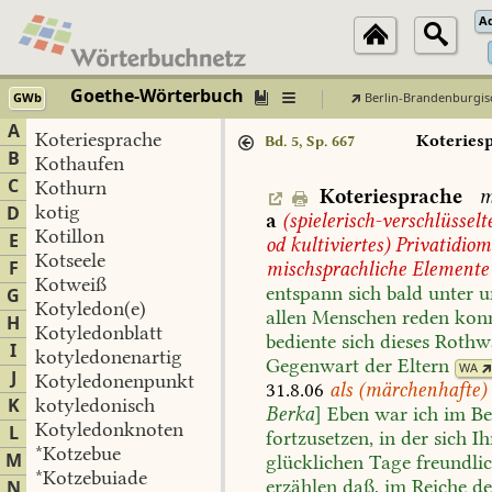
A
Goethe-Wörterbuch
GWb
Berlin-Brandenburgis
A
Koteriesprache
Koteries
Bd. 5, Sp. 667
B
Kothaufen
C
Kothurn
Koteriesprache
m
kotig
D
a
(spielerisch-verschlüsselt
Kotillon
E
od
kultiviertes)
Privatidiom
Kotseele
F
mischsprachliche
Elemente
Kotweiß
entspann
sich
bald
unter
u
G
Kotyledon(e)
allen
Menschen
reden
konn
H
Kotyledonblatt
bediente
sich
dieses
Rothwä
I
kotyledonenartig
Gegenwart
der
Eltern
WA
J
Kotyledonenpunkt
31.8.06
als
(märchenhafte)
K
kotyledonisch
Berka
]
Eben
war
ich
im
Be
Kotyledonknoten
L
fortzusetzen,
in
der
sich
Ih
*Kotzebue
M
glücklichen
Tage
freundli
*Kotzebuiade
erzählen
daß,
im
Reiche
de
N