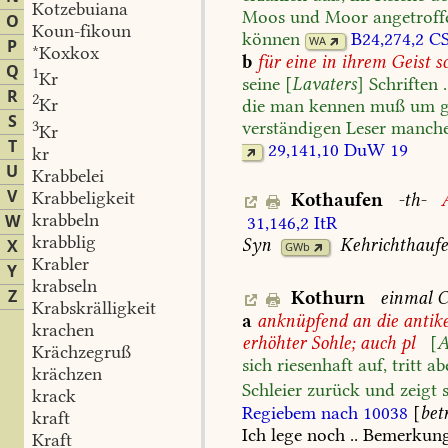
Kotzebuiana
Moos
und
Moor
angetroff
O
Koun-fikoun
können
B24,274,2
CS
WA
P
*Koxkox
b
für
eine
in
ihrem
Geist
s
Q
1
Kr
seine
[
Lavaters
]
Schriften
.
R
2
Kr
die
man
kennen
muß
um
g
S
3
verständigen
Leser
manch
Kr
T
29,141,10
DuW
19
kr
U
Krabbelei
V
Krabbeligkeit
Kothaufen
-th-
krabbeln
W
31,146,2
ItR
krabblig
Syn
Kehrichthauf
X
GWb
Krabler
Y
krabseln
Z
Kothurn
einmal
C
Krabskrälligkeit
a
anknüpfend
an
die
antik
krachen
erhöhter
Sohle;
auch
pl
[
A
Krächzegruß
sich
riesenhaft
auf,
tritt
ab
krächzen
Schleier
zurück
und
zeigt
s
krack
Regiebem
nach
10038
[
bet
kraft
Ich
lege
noch
..
Bemerkun
Kraft