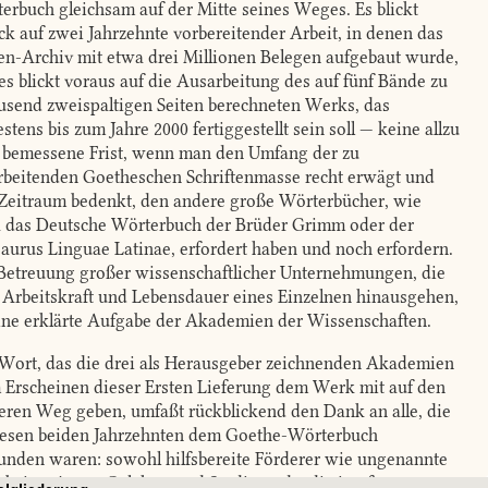
erbuch gleichsam auf der Mitte seines Weges. Es blickt
ck auf zwei Jahrzehnte vorbereitender Arbeit, in denen das
en-Archiv mit etwa drei Millionen Belegen aufgebaut wurde,
es blickt voraus auf die Ausarbeitung des auf fünf Bände zu
ausend zweispaltigen Seiten berechneten Werks, das
estens bis zum Jahre 2000 fertiggestellt sein soll — keine allzu
 bemessene Frist, wenn man den Umfang der zu
rbeitenden Goetheschen Schriftenmasse recht erwägt und
Zeitraum bedenkt, den andere große Wörterbücher, wie
 das Deutsche Wörterbuch der Brüder Grimm oder der
aurus Linguae Latinae, erfordert haben und noch erfordern.
Betreuung großer wissenschaftlicher Unternehmungen, die
 Arbeitskraft und Lebensdauer eines Einzelnen hinausgehen,
eine erklärte Aufgabe der Akademien der Wissenschaften.
Wort, das die drei als Herausgeber zeichnenden Akademien
 Erscheinen dieser Ersten Lieferung dem Werk mit auf den
eren Weg geben, umfaßt rückblickend den Dank an alle, die
iesen beiden Jahrzehnten dem Goethe-Wörterbuch
unden waren: sowohl hilfsbereite Förderer wie ungenannte
rbeiter, junge Gelehrte und Studierende, die in oft