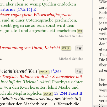
Wört
en,
aber
eben
so
wenig
Quellen
entdecken
zurü
artorius
[17.5.14]
K
Kart
chwer
zugängliche
Wissenschaftssprache
und 
.
sind
in
einer
Coteriesprache
geschrieben,
je t
erecht
gegen
sie
zu
sein,
sonst
wird
dem
spät
es
ganz
toll
und
abgeschmackt
erscheinen
WA
weit
Michael
Schilar
vera
den 
Ansammlung
von
Unrat,
Kehricht
2
WA
etwa
Thes
en
Michael
Schilar
Die 
über
1
ist 
-;
latinisierend
‘K-us’
5
,263
5
WA
e
Tragödie:
Bühnenschuh
der
Schauspieler
mit
Das 
bschluß
des
‘Helena’-Aktes
]
Phorkyas
richtet
beim
er
von
den
K-en
herunter,
lehnt
Maske
und
weit
1
ich
als
Mephistopheles
15
,244
Faust
II
WA
in d
r
Schillers
Bühnenbearbeitung
des
‘Macbeth’
]
verb
gen
über
den
Macbeth
bey
....
1.
Versuch
die
Mita