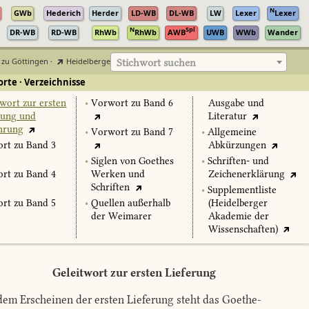
N
GWb
Hederich
Herder
LD-WB
DL-WB
LW
Lexer
Lexer
N
Spl
DR-WB
RD-WB
RhWb
RhWb
AWB
UWB
WWb
Wander
 zu Göttingen
·
Heidelberger Akademie der Wissenschaften
Stichwort suchen
rte · Verzeichnisse
twort zur ersten
•
Vorwort zu Band 6
Ausgabe und
rung und
Literatur
hrung
•
Vorwort zu Band 7
•
Allgemeine
rt zu Band 3
Abkürzungen
•
Siglen von Goethes
•
Schriften- und
rt zu Band 4
Werken und
Zeichenerklärung
Schriften
•
Supplementliste
rt zu Band 5
•
Quellen außerhalb
(Heidelberger
der Weimarer
Akademie der
Wissenschaften)
Geleitwort zur ersten Lieferung
dem Erscheinen der ersten Lieferung steht das Goethe-