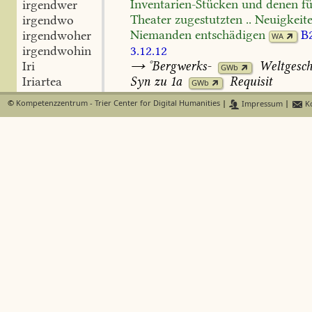
Inventarien-Stücken
und
denen
fü
irgendwer
Theater
zugestutzten
..
Neuigkeite
irgendwo
Niemanden
entschädigen
B
irgendwoher
WA
3.12.12
irgendwohin
→
°Bergwerks-
Weltgesch
Iri
GWb
Iriartea
Syn
zu
1a
Requisit
GWb
Irideen
©
Kompetenzzentrum - Trier Center for Digital Humanities
|
Impressum
|
Ko
Irides
Inventarisation
Iridei
Bestandsaufnahme,
Anfertigung
e
Iris
Bestandsverzeichnisses
[
betr
Kun
iris
verstorbenen
Rat
Kraus
]
so
möcht
Irisart
und
Taxation
dieser
Gegenstände
Irisblatt
Unbequemlichkeit
und
Zeit-
und
irisch
verursachen
B
/Bd. 5, Sp. 69/
WA
irish
CarlAug
26.12.06
Das
Hellfeldis
Irisfolge
Rentamtmann
Kühn
besorgt
die
I
Irland
Übernahme
A(FfA
I
27,687,11)
Ak
Irlande
18.4.16
A(GJb30,30)
Bericht
[22.]
Irländer
Syn
Inventierung
GWb
GWb
Irländerin
Inventur
irländisch