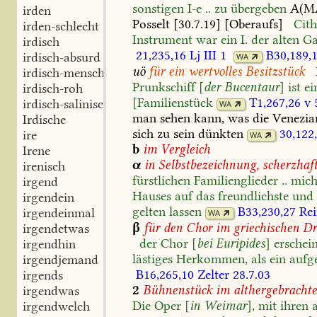
sonstigen
I-e
..
zu
übergeben
A(M
irden
Posselt
[30.7.19]
[Oberaufs]
Cith
irden-schlecht
Instrument
war
ein
I.
der
alten
Ga
irdisch
21,235,16
Lj
III
1
B30,189,
irdisch-absurd
WA
uö
für
ein
wertvolles
Besitzstück
irdisch-menschlich
Prunkschiff
[
der
Bucentaur
]
ist
ei
irdisch-roh
[Familienstück
T1,267,26
v
5
irdisch-salinisch
WA
man
sehen
kann,
was
die
Venezia
Irdische
sich
zu
sein
dünkten
30,122
ire
WA
b
im
Vergleich
Irene
α
in
Selbstbezeichnung,
scherzhaf
irenisch
fürstlichen
Familienglieder
..
mic
irgend
Hauses
auf
das
freundlichste
und
irgendein
gelten
lassen
B33,230,27
Re
irgendeinmal
WA
β
für
den
Chor
im
griechischen
Dr
irgendetwas
der
Chor
[
bei
Euripides
]
erschei
irgendhin
lästiges
Herkommen,
als
ein
aufge
irgendjemand
B16,265,10
Zelter
28.7.03
irgends
2
Bühnenstück
im
althergebracht
irgendwas
Die
Oper
[
in
Weimar
],
mit
ihren
a
irgendwelch