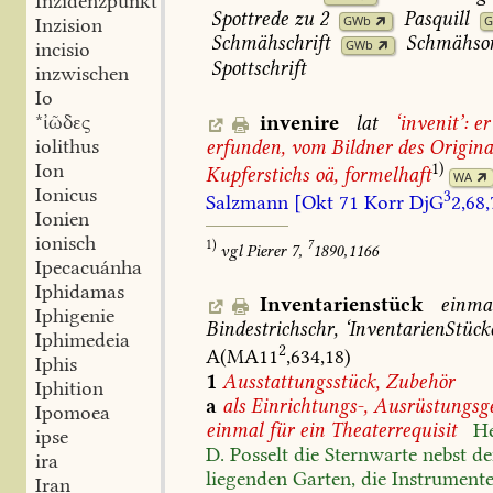
Inzidenzpunkt
Spottrede
zu
2
Pasquill
GWb
Inzision
Schmähschrift
Schmähso
GWb
incisio
Spottschrift
inzwischen
Io
*ἰῶδες
invenire
lat
‘invenit’:
er
iolithus
erfunden,
vom
Bildner
des
Origina
Ion
1)
Kupferstichs
oä,
formelhaft
WA
Ionicus
3
Salzmann
[Okt
71
Korr
DjG
2,68,
Ionien
ionisch
1)
7
vgl
Pierer
7,
1890,1166
Ipecacuánha
Iphidamas
Inventarienstück
einma
Iphigenie
Bindestrichschr,
‘InventarienStück
Iphimedeia
2
A(MA11
,634,18)
Iphis
1
Ausstattungsstück,
Zubehör
Iphition
a
als
Einrichtungs-,
Ausrüstungsge
Ipomoea
einmal
für
ein
Theaterrequisit
H
ipse
D.
Posselt
die
Sternwarte
nebst
d
ira
liegenden
Garten,
die
Instrumente
Iran