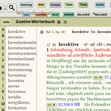
1
2
Adelung
BMZ
Campe
DWb
DWb
ElsWb
N
LmL
LothWb
MLW
MNWB
MeckWB
MeckWB
Goethe-Wörterbuch
GWb
Berlin-Brandenburgische Akademie der Wissenschaften
·
Niedersächs
A
Invektive
Invektive
bis
Invent
Bd. 5, Sp. 68
B
invenire
C
Inventarienstück
Invektive
-ct-
od
-ckt-;
me
Inventarisation
D
1
Schmähung,
Schmäh-,
Spottrede
inventarisieren
E
mündliche
od
schriftliche
Äußeru
Inventar(ium)
F
in
Straßburg
]
nur
die
zechende
sc
inventieren
Menge
in
den
Vorsälen
hemmte
d
G
Inventierung
die
er
[
Ludwigsritter
]
gegen
sich
H
Invention
Altersgenossen
ausstieß
27,
WA
I
Inventur
Ritornelli
..
ich
erinnere
mich
..
ei
J
invers
Sänger
verstanden
zu
haben.
Es
sc
K
Inversion
Lied
rohe,
obgleich
nicht
ganz
unw
invidia
L
Invectiven
gegen
die
Nachbarinn
invigilieren
M
32,350,9
ItR
Als
Polemiker
WA
Invitation
[
Schelling
]
nie
glücklich
gewesen,
N