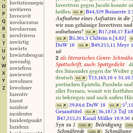
Invitationsepistel
Invectiven
gegen
Jacobi
konnte
n
O
invitieren
heißen
B44,329
Boisserée
2.
WA
P
Invocavit
Aufnahme
eines
Aufsatzes
in
die
Q
involucratus
wir
nun
gehässige
Invectiven
und
R
Involucrum
aufnehmen?
B17,240,17
Eic
WA
involvieren
S
B5,301,3
ChStein
6.[4.82]
WA
W
inwärtig
T
DuW
10
B49,215,11
Meyr
1
WA
inwärts
U
uö
Inwärtsbeugung
2
als
literarisches
Genre:
Schmähsc
V
inwendig
Spottschrift,
auch:
Spottgedicht
d
W
inwiefern
des
Simonides
gegen
die
Weiber
g
X
inwieweit
deutsch
T13,163,10
v
31.10.
WA
Y
inwohnen
poetischen
Episteln,
Parabeln
und
Inwohner
Z
aller
Formen,
womit
wir
fortfuhr
Inzentiv
zu
bekriegen
und
nach
außen
Hän
Inzest
1
29,84,6
DuW
18
5
,1
WA
WA
inzident
Gesamttitel
36,187,3
TuJ
18
WA
incidenter
B47,215,21
Kanzl
Müller
10.9.30
Inzidentpunkt
Syn
zu
1
Beleidigung
GWb
GW
Inzidenz
Schmährede
Schmähung
GWb