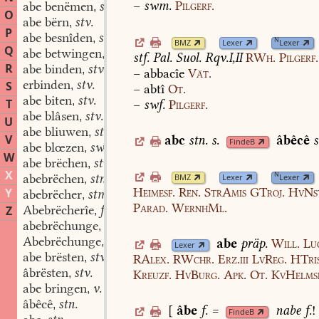
–
swm.
Pilgerf.
abe benëmen
stv.
,
O
abe bërn
stv.
,
P
abe besnîden
stv.
,
N
BMZ
Lexer
Lexer
Q
abe betwingen
stv.
,
stf.
Pal.
Suol.
Rqv.I,II
RWh.
Pilgerf.
R
abe binden
stv.
,
–
abbacîe
Vät.
erbinden
stv.
S
,
–
abtî
Ot.
abe biten
stv.
,
T
–
swf.
Pilgerf.
abe blâsen
stv.
,
U
abe bliuwen
stv.
,
V
abc
stn.
s.
âbêcê
s
FindeB
abe blœzen
swv.
,
W
abe brëchen
stv.
,
X
N
abebrëchen
stn.
BMZ
Lexer
Lexer
,
Heimesf.
Ren.
StrAmis
GTroj.
HvNs
Y
abebrëcher
stm.
,
Parad.
WernhMl.
Abebrëcherîe
f.
Z
,
abebrëchunge
stf.
,
Abebrëchunge
stf.
abe
präp.
Will.
Lu
,
Lexer
abe brësten
stv.
,
RAlex.
RWchr.
Erz.iii
LvReg.
HTris
âbrësten
stv.
,
Kreuzf.
HvBurg.
Apk.
Ot.
KvHelms
abe bringen
v.
,
âbêcê
stn.
,
[
âbe
f.
=
nabe
f.
!
FindeB