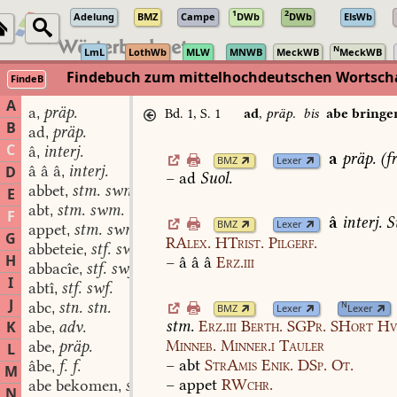
1
2
Adelung
BMZ
Campe
DWb
DWb
ElsWb
N
LmL
LothWb
MLW
MNWB
MeckWB
MeckWB
Findebuch zum mittelhochdeutschen Wortsc
FindeB
A
a
präp.
,
Bd. 1, S. 1
ad
,
präp.
bis
abe bringe
B
ad
präp.
,
C
â
interj.
,
a
präp.
(
fr
BMZ
Lexer
â â â
interj.
D
,
–
ad
Suol.
abbet
stm. swm.
,
E
abt
stm. swm.
,
F
â
interj.
S
BMZ
Lexer
appet
stm. swm.
,
G
RAlex.
HTrist.
Pilgerf.
abbeteie
stf. swf.
,
H
–
â
â
â
Erz.iii
abbacîe
stf. swf.
,
I
abtî
stf. swf.
,
J
abc
stn. stn.
N
,
BMZ
Lexer
Lexer
stm.
Erz.iii
Berth.
SGPr.
SHort
Hv
K
abe
adv.
,
Minneb.
Minner.i
Tauler
abe
präp.
L
,
–
abt
StrAmis
Enik.
DSp.
Ot.
âbe
f. f.
,
M
–
appet
RWchr.
abe bekomen
stv.
,
N