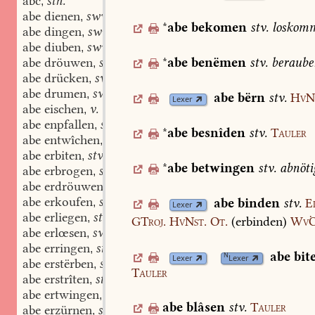
abc
stn.
,
abe dienen
swv.
,
*
abe
bekomen
stv.
loskom
abe dingen
swv.
,
abe diuben
swv.
,
*
abe
benëmen
stv.
beraube
abe dröuwen
swv.
,
abe drücken
swv.
,
abe drumen
swv.
,
abe
bërn
stv.
HvN
Lexer
abe eischen
v. swv.
,
abe enpfallen
stv.
,
*
abe
besnîden
stv.
Tauler
abe entwîchen
stv.
,
abe erbiten
stv.
,
*
abe
betwingen
stv.
abnöti
abe erbrogen
swv.
,
abe erdröuwen
swv.
,
abe erkoufen
swv.
abe
binden
stv.
E
,
Lexer
abe erliegen
stv.
,
GTroj.
HvNst.
Ot.
(
erbinden
)
WvÖ
abe erlœsen
swv.
,
abe erringen
stv.
,
abe
bit
N
Lexer
Lexer
abe erstërben
stv.
,
Tauler
abe erstrîten
stv.
,
abe ertwingen
stv.
,
abe
blâsen
stv.
Tauler
abe erzürnen
swv.
,