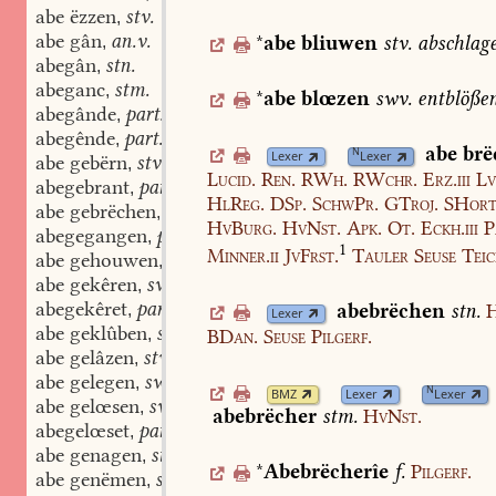
abe ëzzen
stv.
,
abe gân
an.v.
*
abe
bliuwen
stv.
abschlag
,
abegân
stn.
,
abeganc
stm.
,
*
abe
blœzen
swv.
entblöße
abegânde
part.adj.
,
abegênde
part.adj.
,
abe
brë
N
Lexer
Lexer
abe gebërn
stv.
,
Lucid.
Ren.
RWh.
RWchr.
Erz.iii
Lv
abegebrant
part.adj.
,
HlReg.
DSp.
SchwPr.
GTroj.
SHor
abe gebrëchen
stv.
,
HvBurg.
HvNst.
Apk.
Ot.
Eckh.iii
P
abegegangen
part.adj.
,
1
Minner.ii
JvFrst.
Tauler
Seuse
Teic
abe gehouwen
stv.
,
abe gekêren
swv.
,
abegekêret
part.adj.
abebrëchen
stn.
,
Lexer
abe geklûben
swv.
BDan.
Seuse
Pilgerf.
,
abe gelâzen
stv.
,
abe gelegen
swv.
,
N
BMZ
Lexer
Lexer
abe gelœsen
swv.
,
abebrëcher
stm.
HvNst.
abegelœset
part.adj.
,
abe genagen
stv.
,
*
Abebrëcherîe
f.
Pilgerf.
abe genëmen
stv.
,