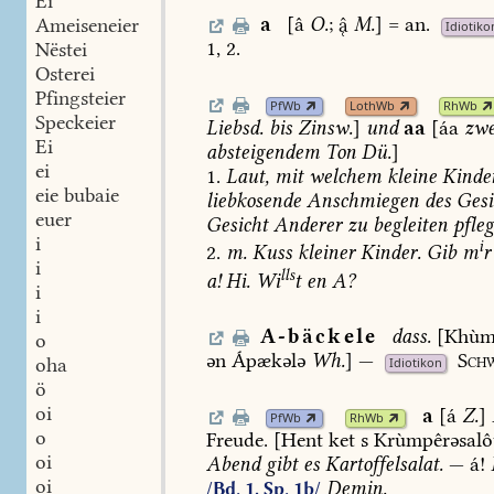
Ei
a
[â
O.
;

M.
]
=
an.
Ameiseneier
Idiotiko
1,
2.
Nëstei
Osterei
Pfingsteier
PfWb
LothWb
RhWb
Speckeier
Liebsd.
bis
Zinsw.
]
und
aa
[áa
zwe
Ei
absteigendem
Ton
Dü.
]
ei
1.
Laut,
mit
welchem
kleine
Kinde
eie bubaie
liebkosende
Anschmiegen
des
Gesi
euer
Gesicht
Anderer
zu
begleiten
pfle
i
i
2.
m.
Kuss
kleiner
Kinder.
Gib
m
r
i
lls
a!
Hi.
Wi
t
en
A?
i
i
A-bäckele
dass.
[Khùm
o
ən
Ápækələ
Wh.
]
—
Schw
oha
Idiotikon
ö
oi
a
[á
Z.
]
PfWb
RhWb
o
Freude.
[Hent
ket
s
Krùmpêrəsalô
oi
Abend
gibt
es
Kartoffelsalat.
—
á!
oi
Demin.
/Bd. 1, Sp. 1b/