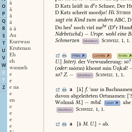
ä
e
D
Katz
laüft
in
d
r
Schnee,
Der
H
O
ä
D
Katz
schreit
mordjo!
Hi.
Stöber
P
ä
sagt
ein
Kind
zum
andern
ABC,
D
Q
ä
t
hr
e
Du
hes
noch
viel
me
(D
r
Hun
R
ä ä
Ndrbetschd.
)
—
Urspr.
wohl
eine
B
Au
S
Schmerzen
Schweiz.
1,
1.
Kurrwau
Idiotikon
T
Krutenau
U
Eh
PfWb
LothWb
RhWb
V
eh
U.
]
Interj.
der
Verwunderung:
so?
W
wanneh
(
oder:
mòrm)
khomt
min
Ùkəl!
X
e
so?
Z.
—
Schweiz.
1,
1.
Idiotikon
Y
e
e na
Z
a
[â]
f.
'nur
in
Bachname
e
davon
abgeleiteten
Ortsnamen:
[‘
en
Wolmsâ
M.
]
—
mhd.
ahe
Lexer
e
Schweiz.
1,
1.
Idiotikon
e
e
a
[â
M.
U.
]
=
ab.
e