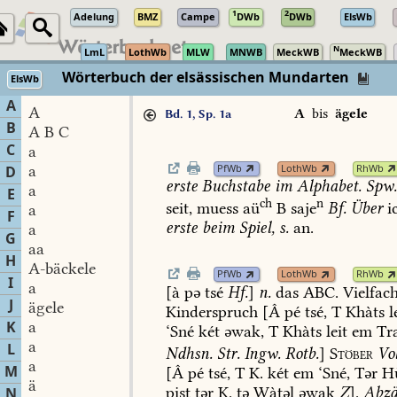
1
2
Adelung
BMZ
Campe
DWb
DWb
ElsWb
N
LmL
LothWb
MLW
MNWB
MeckWB
MeckWB
Wörterbuch der elsässischen Mundarten
ElsWb
A
A
A
bis
ägele
Bd. 1, Sp. 1a
B
A B C
C
a
PfWb
LothWb
RhWb
a
D
erste
Buchstabe
im
Alphabet.
Spw
a
E
ch
n
seit,
muess
aü
B
saje
Bf.
Über
i
a
F
erste
beim
Spiel,
s.
an.
a
G
aa
H
A-bäckele
PfWb
LothWb
RhWb
I
a
[à
pə
tsé
Hf.
]
n.
das
ABC.
Vielfac
J
ägele
Kinderspruch
[Â
pé
tsé,
T
Khàts
l
K
a
‘Sné
két
əwak,
T
Khàts
leit
em
Tr
a
L
Ndhsn.
Str.
Ingw.
Rotb.
]
Stöber
Vo
a
M
[Â
pé
tsé,
T
K.
két
em
‘Sné,
Tər
H
ä
pist
tər
K.
tə
Wàtəl
əwak
Z
].
Abzä
N