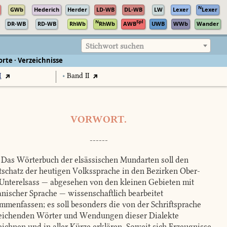
N
GWb
Hederich
Herder
LD-WB
DL-WB
LW
Lexer
Lexer
N
Spl
DR-WB
RD-WB
RhWb
RhWb
AWB
UWB
WWb
Wander
Stichwort suchen
rte · Verzeichnisse
I
•
Band II
VORWORT.
------
Das Wörterbuch der elsässischen Mundarten soll den
schatz der heutigen Volkssprache in den Bezirken Ober-
Unterelsass — abgesehen von den kleinen Gebieten mit
nischer Sprache — wissenschaftlich bearbeitet
mmenfassen; es soll besonders die von der Schriftsprache
ichenden Wörter und Wendungen dieser Dialekte
eichnen und in aller Kürze erklären. Soweit sich Erzeugnisse