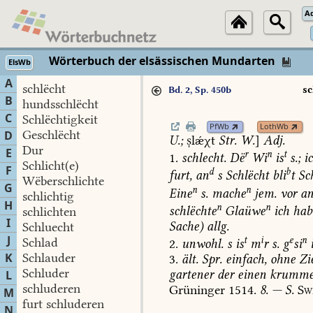
A
Wörterbuch der elsässischen Mundarten
ElsWb
A
schlëcht
sc
Bd. 2, Sp. 450b
B
hundsschlëcht
C
Schlëchtigkeit
PfWb
LothWb
Geschlëcht
D
U.;
lǽχt
Str.
W.
]
Adj.
Dur
E
r
n
t
1.
schlecht.
Dë
Wi
is
s.;
i
Schlicht(e)
F
d
b
furt,
an
s
Schlëcht
bli
t
Sc
Wëberschlichte
G
n
n
Eine
s.
mache
jem.
vor
an
schlichtig
H
n
n
schlëchte
Glaüwe
ich
hab
schlichten
I
Sache)
allg.
Schluecht
J
t
i
e
n
Schlad
2.
unwohl.
s
is
m
r
s.
g
si
K
Schlauder
3.
ält.
Spr.
einfach,
ohne
Zi
Schluder
gartener
der
einen
krumm
L
schluderen
Grüninger
1514.
8.
—
S.
Sw
M
furt schluderen
N