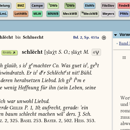
1
2
delung
BMZ
Campe
DWb
DWb
ElsWb
FiloSlov
FindeB
N
LmL
LothWb
MLW
MNWB
MeckWB
MeckWB
Meyers
PfWb
Vorwo
hlëcht
bis
Schluecht
Bd. 2, Sp. 451a
•
Band 
schlëcht
[lat
S.
O.;
láχt
M.
4
RhWb
III
t
e
t
h
ch
glaüb,
s
is
g
machter
Co.
Was
guet
is
,
ge
t
t
e
e
hwindratzh.
Er
is
d
r
Schlëcht
st
nit!
Bühl
.
b
h
deren
herabsetzen
Liebsd.
Ich
gi
i
m
e
e
wenig
Hoffnung
für
ihn
(sein
Leben,
seine
Wort
ich
war
unwohl
Liebsd.
und 
erde
Geiler
P.
1,
10
;
aufrecht,
gerade:
‘ein
roma
en
baum
schlecht
machen
wil’
ders.
J.
Sch.
zusa
z.
2,
325.
Basel
253.
Bayer.
2,
502.
Hess.
353.
abwe
verz