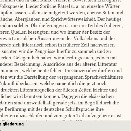
Volkspoesie, Lieder Sprüche Rätsel u. a. an einzelne Wörter
üpfen lassen, sollen sie mitgeteilt werden, ebenso Sitten und
äuche, Aberglauben und Sprichwörterweisheit. Der heutige
and an solchen Überlieferungen ist nur ein Teil des früheren,
lteren Quellen bezeugten; und wo immer der Besitz der
nwart an solchen Äusserungen des Volkslebens und der
srede sich litterarisch schon in früherer Zeit nachweisen
t, suchten wir die Zeugnisse hierfür zu sammeln und zu
erten. Gelegentlich haben wir allerdings auch, jedoch mit
nderer Bezeichnung, Ausdrücke aus der älteren Litteratur
enommen, welche heute fehlen. Im Ganzen aber durften und
ten wir die Darstellung der vergangenen Sprachverhältnisse
Zukunft überlassen, welche namentlich die jetzt noch
druckten Litteraturquellen der älteren Zeiten leichter und
hlicher wird benutzen können. Dagegen die elsässischen
arten sind unzweifelhaft gerade jetzt im Begriff durch die
ge Berührung mit der deutschen Schriftsprache ihre
nheiten abzuschleifen und zum guten Teil aufzugeben: es ist
 Zeit, wenn diese wenigstens für die Wissenschaft erhalten
elgliederung
en sollen.