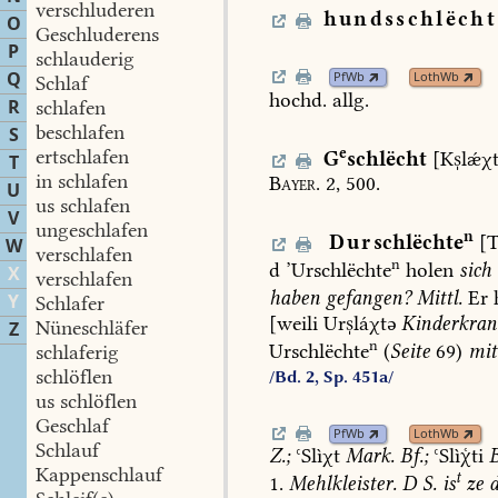
verschluderen
hundsschlëcht
O
Geschluderens
P
schlauderig
Q
PfWb
LothWb
Schlaf
hochd.
allg.
R
schlafen
beschlafen
S
e
ertschlafen
G
schlëcht
[Klǽχ
T
in schlafen
Bayer.
2,
500.
U
us schlafen
V
ungeschlafen
n
Dur
schlëchte
[T
W
verschlafen
n
d
’Urschlëchte
holen
sich
X
verschlafen
haben
gefangen?
Mittl.
Er
Y
Schlafer
[weili
Urláχtə
Kinderkran
Nüneschläfer
Z
n
Urschlëchte
(
Seite
69)
mit
schlaferig
schlöflen
/Bd. 2, Sp. 451a/
us schlöflen
Geschlaf
PfWb
LothWb
Schlauf
Z.
;
ʿSlìχt
Mark.
Bf.
;
ʿSlìti
Kappenschlauf
t
1.
Mehlkleister.
D
S.
is
ze
d