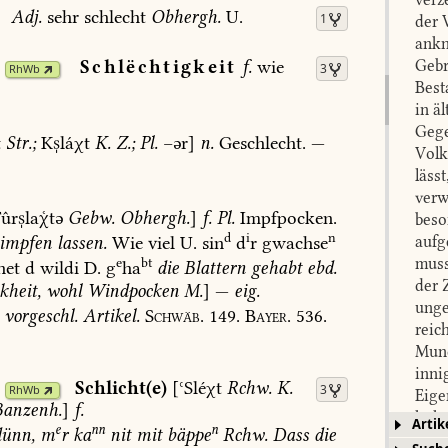
Adj.
sehr
schlecht
Obhergh.
U.
1
der 
ankn
Schlëchtigkeit
f.
wie
Gebr
3
RhWb
Best
in ä
Gege
t
Str.
;
Kláχt
K.
Z.
;
Pl.
–ər]
n.
Geschlecht.
—
Volk
läss
verw
ûrlatə
Gebw.
Obhergh.
]
f.
Pl.
Impfpocken.
beso
d
i
n
impfen
lassen.
Wie
viel
U.
sin
d
r
gwachse
aufg
e
bt
muss
het
d
wildi
D.
g
ha
die
Blattern
gehabt
ebd.
der 
kheit,
wohl
Windpocken
M.
]
—
eig.
unge
vorgeschl.
Artikel.
Schwäb.
149.
Bayer.
536.
reic
Mund
inni
Schlicht(e)
[ʿSléχt
Rchw.
K.
3
RhWb
Eige
Banzenh.
]
f.
hohe
Artik
e
nn
n
ünn,
m
r
ka
nit
mit
bäppe
Rchw.
Dass
die
werd