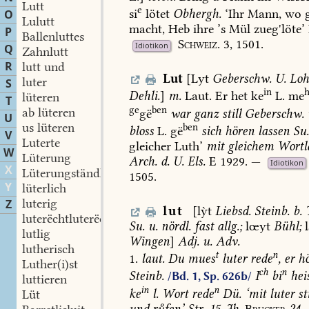
Lutt
e
si
lötet
Obhergh.
‘Ihr
Mann,
wo
g
O
Lulutt
macht,
Heb
ihre
’s
Mül
zueg'löte’
P
Ballenluttes
Schweiz.
3,
1501.
Idiotikon
Q
Zahnlutt
R
lutt und
Lut
[Lyt
Geberschw.
U.
Loh
luter
S
in
Dehli.
]
m.
Laut.
Er
het
ke
L.
me
lüteren
T
ge
ben
ab lüteren
gë
war
ganz
still
Geberschw.
U
us lüteren
ben
bloss
L.
gë
sich
hören
lassen
Su
V
Luterte
gleicher
Luth’
mit
gleichem
Wortl
W
Lüterung
Arch.
d.
U.
Els.
E
1929.
—
Idiotikon
X
Lüterungständle
1505.
Y
lüterlich
luterig
Z
lut
[lỳt
Liebsd.
Steinb.
b.
T
luterëchtluterëcht
Su.
u.
nördl.
fast
allg.;
lœyt
Bühl
;
l
lutlig
Wingen
]
Adj.
u.
Adv.
lutherisch
t
n
1.
laut.
Du
mues
luter
rede
,
er
hö
Luther(i)st
ch
n
Steinb.
I
bi
heis
/Bd. 1, Sp. 626b/
luttieren
in
n
ke
l.
Wort
rede
Dü.
‘mit
luter
st
Lüt
und
rfen’
Str.
15.
Jh.
Brucker
24.