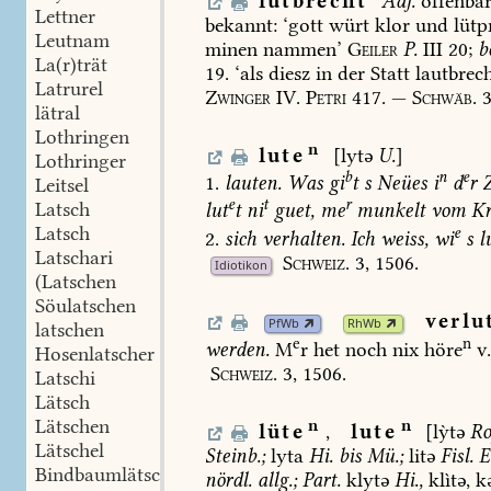
lutbrecht
Adj.
offenbar
Lettner
bekannt:
‘gott
würt
klor
und
lütp
Leutnam
minen
nammen’
Geiler
P.
III
20;
b
La(r)trät
19.
‘als
diesz
in
der
Statt
lautbrec
Latrurel
Zwinger
IV.
Petri
417.
—
Schwäb.
3
lätral
Lothringen
n
lute
[lytə
U.
]
Lothringer
b
n
e
1.
lauten.
Was
gi
t
s
Neües
i
d
r
Z
Leitsel
e
t
r
Latsch
lut
t
ni
guet,
me
munkelt
vom
Kr
Latsch
e
2.
sich
verhalten.
Ich
weiss,
wi
s
l
Latschari
Schweiz.
3,
1506.
Idiotikon
(Latschen
Söulatschen
verlu
PfWb
RhWb
latschen
e
n
werden.
M
r
het
noch
nix
höre
v
Hosenlatscher
Schweiz.
3,
1506.
Latschi
Lätsch
Lätschen
n
n
lüte
,
lute
[lỳtə
Ro
Lätschel
Steinb.
;
lyta
Hi.
bis
Mü.
;
litə
Fisl.
E
Bindbaumlätsch
nördl.
allg.;
Part.
klytə
Hi.
,
klìtə,
kə