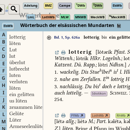
1
2
Adelung
BMZ
Campe
DWb
DWb
ElsWb
N
LmL
LothWb
MLW
MNWB
MeckWB
MeckWB
Wörterbuch der elsässischen Mundarten
ElsWb
A
lotterig
lotterig
bis
ein gelitt
Bd. 1, Sp. 626a
B
löten
C
Lut
lotterig
[lòtərik
Pfast.
S
lut
D
Wittenh.
;
lòtrik
Hlkr.
Logelnh.
;
lot
überlut
E
Katzent.
Dü.
Rapp.
;
lòtri
Ndhsn.
]
lutbrecht
F
h
n
t
1.
wackelig.
Dis
Stue
lbei
is
l.
Hl
luten
G
in
2.
nahe
am
Zerfallen.
E
lottrig
H
verluten
H
t
3.
nachlässig.
Du
bis
doch
e
lottri
lüten
I
auch
lottelig.
—
Schweiz.
ein gelitten
Idiotikon
254.
J
us lüten
K
zesammen lüten
Gelüte
L
PfWb
LothWb
RhWb
Lüter
[létə
allg.;
liètə
M.
;
Part.
kəlétə,
kəl
M
Armeseelenlüter
Z.
]
löten.
Bring
d
Pfann
im
Wissbl
N