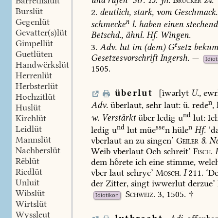
Barretlisluit
Burslüt
2.
deutlich,
stark,
vom
Geschmack.
Gegenlüt
n
schmecke
l.
haben
einen
stechend
Gevatter(s)lüt
Betschd.
,
ähnl.
Hf.
Wingen
.
Gimpellüt
e
3.
Adv.
lut
im
(dem)
G
setz
beku
Guetlüten
Gesetzesvorschrift
Ingersh.
—
Idio
Handwërkslüt
1505.
Herrenlüt
Herbsterlüt
überlut
[ìwərlyt
U.,
ewr
Hochzitlüt
n
Adv.
überlaut,
sehr
laut:
ü.
rede
,
Huslüt
nd
w.
Verstärkt
über
ledig
u
lut:
Ic
Kirchlüt
nd
sse
n
Leidlüt
ledig
u
lut
müe
n
hüle
Hf.
‘d
Mannslüt
vberlaut
an
zu
singen’
Geiler
8.
N
Nachberslüt
Weib
vberlaut
Och
schreit’
Fisch.
Rëblüt
dem
hrete
ich
eine
stimme,
welc
Riedlüt
vber
laut
schrye’
Mosch.
I
211.
‘D
Unluit
der
Zitter,
singt
iwwerlut
derzue’
Wibslüt
Schweiz.
3,
1505.
†
Idiotikon
Wirtslüt
Wyssleut