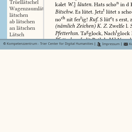
Trüellätschel
n
kəlet
W.
]
läuten.
Hats
scho
in
d
K
Wagenzaumlätsch
t
Bitschw.
Es
lütet.
Jetz
lütet
s
scho
lätschen
ch
t
e
no
nit
fer
ig!
Ruf.
S
lüt
t
s
erst,
z
ab lätschen
(nämlich
Zeichen)
K.
Z.
Zwelfe
l.
an lätschen
g
t
Pfetterhsn.
Ta
glock,
Nach
glock
Lätsch
Pfetterhsn.
[s
lit
Patlok
M.
]
Versc
lätschen
©
Kompetenzzentrum - Trier Center for Digital Humanities
|
Impressum
|
Ko
Letz
l.
Sterbeläuten
Bf.
Felleri.
,
ode
verlätschen
n
lätscherig
Scheidzeiche
Z.
,
‘as
mä
mär
lütä
Lätschi
e
n
Landsman
Lied.
118.
s
lüt
t
in
de
lätschig
zum
Zeichen,
dass
der
Sarg
in
den
Lätsch
werden
soll
Dunzenh.
Z.
Von
eine
Lätsch
Schwerkranken
sagt
man:
s
het
sc
Lautschi
n
gelüte
!
(
das
dritte
Mal
läutet's
be
Leitsch
h
n
Hf.
Wenn
einem
d
O
re
l.
oder
w
Zerrleitsch
h
n
e
O
re
lüt
t,
redet
jemand
von
ihm
Leitsch
n
h
im
rëchte
O
r,
s
dënkt
eper
/Bd. 
Dorflötsch
ch
n
mi
Mittl.
Vgl.
hule
1
Seite
323.
I
Litsch
n
e
litschen
höre
l.,
awer
ich
weiss
nit
wi
ic
Litsch