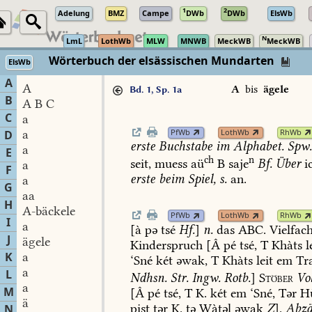
1
2
Adelung
BMZ
Campe
DWb
DWb
ElsWb
N
LmL
LothWb
MLW
MNWB
MeckWB
MeckWB
Wörterbuch der elsässischen Mundarten
ElsWb
A
A
A
bis
ägele
Bd. 1, Sp. 1a
B
A B C
C
a
PfWb
LothWb
RhWb
a
D
erste
Buchstabe
im
Alphabet.
Spw
a
E
ch
n
seit,
muess
aü
B
saje
Bf.
Über
i
a
F
erste
beim
Spiel,
s.
an.
a
G
aa
H
A-bäckele
PfWb
LothWb
RhWb
I
a
[à
pə
tsé
Hf.
]
n.
das
ABC.
Vielfac
J
ägele
Kinderspruch
[Â
pé
tsé,
T
Khàts
l
K
a
‘Sné
két
əwak,
T
Khàts
leit
em
Tr
a
L
Ndhsn.
Str.
Ingw.
Rotb.
]
Stöber
Vo
a
M
[Â
pé
tsé,
T
K.
két
em
‘Sné,
Tər
H
ä
pist
tər
K.
tə
Wàtəl
əwak
Z
].
Abzä
N