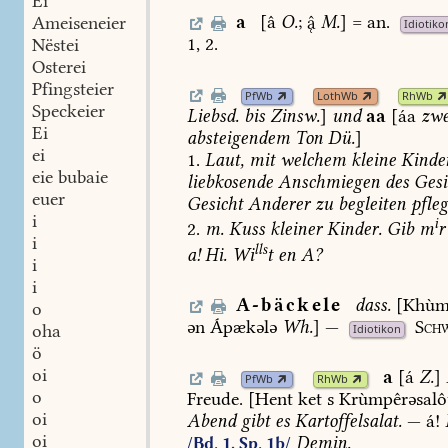
Ei
a
[â
O.
;

M.
]
=
an.
Ameiseneier
Idiotiko
1,
2.
Nëstei
Osterei
Pfingsteier
PfWb
LothWb
RhWb
Speckeier
Liebsd.
bis
Zinsw.
]
und
aa
[áa
zwe
Ei
absteigendem
Ton
Dü.
]
ei
1.
Laut,
mit
welchem
kleine
Kinde
eie bubaie
liebkosende
Anschmiegen
des
Gesi
euer
Gesicht
Anderer
zu
begleiten
pfle
i
i
2.
m.
Kuss
kleiner
Kinder.
Gib
m
r
i
lls
a!
Hi.
Wi
t
en
A?
i
i
A-bäckele
dass.
[Khùm
o
ən
Ápækələ
Wh.
]
—
Schw
oha
Idiotikon
ö
oi
a
[á
Z.
]
PfWb
RhWb
o
Freude.
[Hent
ket
s
Krùmpêrəsalô
oi
Abend
gibt
es
Kartoffelsalat.
—
á!
oi
Demin.
/Bd. 1, Sp. 1b/