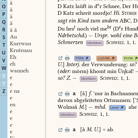
ä
e
D
Katz
laüft
in
d
r
Schnee,
Der
H
O
ä
D
Katz
schreit
mordjo!
Hi.
Stöber
P
ä
sagt
ein
Kind
zum
andern
ABC,
D
Q
ä
t
hr
e
Du
hes
noch
viel
me
(D
r
Hun
R
ä ä
Ndrbetschd.
)
—
Urspr.
wohl
eine
B
Au
S
Schmerzen
Schweiz.
1,
1.
Kurrwau
Idiotikon
T
Krutenau
U
Eh
PfWb
LothWb
RhWb
V
eh
U.
]
Interj.
der
Verwunderung:
so?
W
wanneh
(
oder:
mòrm)
khomt
min
Ùkəl!
X
e
so?
Z.
—
Schweiz.
1,
1.
Idiotikon
Y
e
e na
Z
a
[â]
f.
'nur
in
Bachname
e
davon
abgeleiteten
Ortsnamen:
[‘
en
Wolmsâ
M.
]
—
mhd.
ahe
Lexer
e
Schweiz.
1,
1.
Idiotikon
e
e
a
[â
M.
U.
]
=
ab.
e