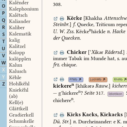
Kalënder
308.
O
Kalephonium
P
Kalëtsch
Këcke
[Khakha
Attenschw
Q
Kaliander
Steinbr.
]
f.
Quecke,
Triticum
repen
R
Kaliber
n
U.
W.
Zss.
Këcke
häckle
n.
Hacke
Kalematik
S
der
Quecken.
kalig
T
Kalitzel
U
Chicker
[‘
X
ikər
Rädersd.
]
Kalopp
V
immer
Tabak
im
Munde
hat,
s.
au
kalöpplen
W
frz.
chique.
Kalun
X
Kalusch
Y
Këhle
PfWb
LothWb
RhWb
Hohlkëhl
Z
n
kickere
[khikərə
Rauw.
]
kichern
Kniekëhl
n
—
g'hickere
?
Seite
317.
Idiotikon
(ab)
n
chichere
.
Kell(e)
Glättkell
Kicks
Kacks
,
Kickacks
[
Gradierkell
Schumkelle
Dü.
Str.
]
n.
Durcheinander:
e
K.
m