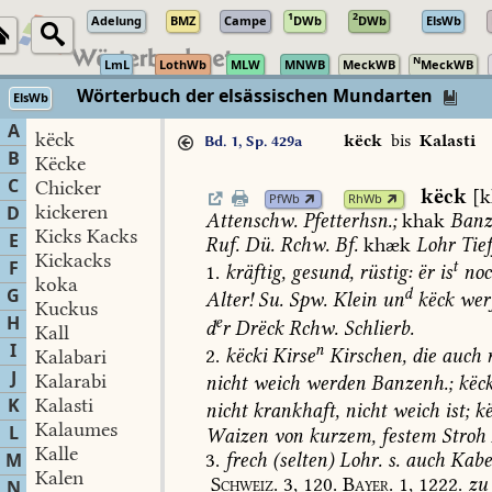
1
2
Adelung
BMZ
Campe
DWb
DWb
ElsWb
N
LmL
LothWb
MLW
MNWB
MeckWB
MeckWB
Wörterbuch der elsässischen Mundarten
ElsWb
A
këck
këck
bis
Kalasti
Bd. 1, Sp. 429a
B
Këcke
C
Chicker
këck
[
PfWb
RhWb
kickeren
D
Attenschw.
Pfetterhsn.
;
khak
Banz
Kicks Kacks
E
Ruf.
Dü.
Rchw.
Bf.
khæk
Lohr
Tie
Kickacks
F
t
1.
kräftig,
gesund,
rüstig:
ër
is
noc
koka
G
d
Alter!
Su.
Spw.
Klein
un
këck
wer
Kuckus
H
e
d
r
Drëck
Rchw.
Schlierb.
Kall
I
n
2.
këcki
Kirse
Kirschen,
die
auch
r
Kalabari
J
Kalarabi
nicht
weich
werden
Banzenh.
;
këc
K
Kalasti
nicht
krankhaft,
nicht
weich
ist;
kë
Kalaumes
L
Waizen
von
kurzem,
festem
Stroh
Kalle
3.
frech
(selten)
Lohr
.
s.
auch
Kabe
M
Kalen
Schweiz.
3,
120.
Bayer.
1,
1222.
zu
N