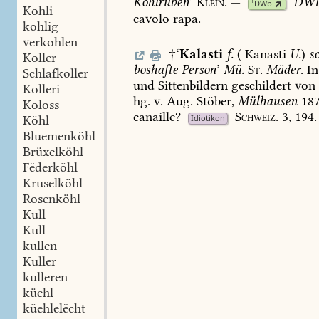
Kohlrüben
’
Klein.
—
DWB
1
DWb
Kohli
cavolo
rapa.
kohlig
verkohlen
†‘
Kalasti
f.
(
Kanasti
U.
)
s
Koller
boshafte
Person
’
Mü.
St.
Mäder
.
In
Schlafkoller
und
Sittenbildern
geschildert
von
Kolleri
hg.
v.
Aug.
Stöber,
Mülhausen
187
Koloss
canaille?
Schweiz.
3,
194.
Idiotikon
Köhl
Bluemenköhl
Brüxelköhl
Fëderköhl
Kruselköhl
Rosenköhl
Kull
Kull
kullen
Kuller
kulleren
küehl
küehlelëcht