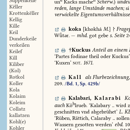
Suppenkelle
d
n
un
Kacks
mache
Scherw.
)
undeu
Këller
reden,
lange
Umstände
machen;
si
Krottenkëller
verwickelte
Eigentumsverhältnisse
Kellig
Kille
koka
[khokhá
M.
]

Fragep
Keil
Wtər.
—
mhd.
got
gebe
s.
Seite
2
Dunderkeile
verkeilen
†
Kuckus
Anteil
an
einem
B
Keilef
‘Partes
fodinae
theil
oder
Kuckus
Kill
‘Kuxen’
not.
1671
.
Kiliber
(Kol)
Rotkol
Kall
als
Flurbezeichnung,
Koller
209.
/Bd. 1, Sp. 429b/
Kola
Kolaim
Kalabari
,
Kalarabi
Ko
Koleim
h
auch
Kö
lrueb.
‘Kalabary
..
wird
z
Collatz
geschnitten
vnd
abgebrühet’
L.
KB
kallatzen
‘Rüben,
Rättich,
Calaraby
..
sollen
Kohl(e)
Wassern
gesotten
werden’
ebd.
10
Kohler