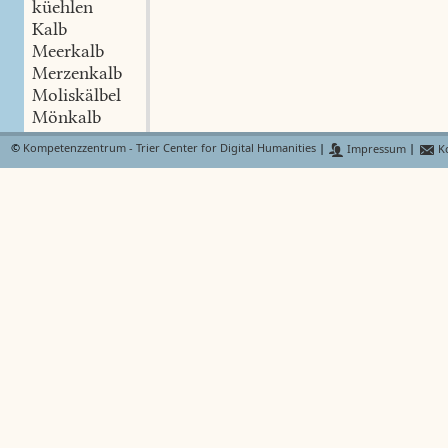
küehlen
Kalb
Meerkalb
Merzenkalb
Moliskälbel
Mönkalb
Murkälbel
©
Kompetenzzentrum - Trier Center for Digital Humanities
|
Impressum
|
Ko
Mueterkälbel
Nachtkalb
Ochsenkälble
Osterkalb
Schwizerkalb
Stadtkalb
Stier(en)kalb
Sugkalb
Tochterkälbel
Wasserkalb
Kälb(e)
kälblen
Kalber
kalberen