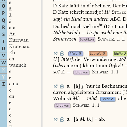
ä
e
D
Katz
laüft
in
d
r
Schnee,
Der
H
O
ä
D
Katz
schreit
mordjo!
Hi.
Stöber
P
ä
sagt
ein
Kind
zum
andern
ABC,
D
Q
ä
t
hr
e
Du
hes
noch
viel
me
(D
r
Hun
R
ä ä
Ndrbetschd.
)
—
Urspr.
wohl
eine
B
Au
S
Schmerzen
Schweiz.
1,
1.
Kurrwau
Idiotikon
T
Krutenau
U
Eh
PfWb
LothWb
RhWb
V
eh
U.
]
Interj.
der
Verwunderung:
so?
W
wanneh
(
oder:
mòrm)
khomt
min
Ùkəl!
X
e
so?
Z.
—
Schweiz.
1,
1.
Idiotikon
Y
e
e na
Z
a
[â]
f.
'nur
in
Bachname
e
davon
abgeleiteten
Ortsnamen:
[‘
en
Wolmsâ
M.
]
—
mhd.
ahe
Lexer
e
Schweiz.
1,
1.
Idiotikon
e
e
a
[â
M.
U.
]
=
ab.
e