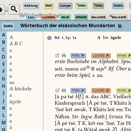
1
2
Adelung
BMZ
Campe
DWb
DWb
ElsWb
N
LmL
LothWb
MLW
MNWB
MeckWB
MeckWB
Wörterbuch der elsässischen Mundarten
ElsWb
A
A
A
bis
ägele
Bd. 1, Sp. 1a
B
A B C
C
a
PfWb
LothWb
RhWb
a
D
erste
Buchstabe
im
Alphabet.
Spw
a
E
ch
n
seit,
muess
aü
B
saje
Bf.
Über
i
a
F
erste
beim
Spiel,
s.
an.
a
G
aa
H
A-bäckele
PfWb
LothWb
RhWb
I
a
[à
pə
tsé
Hf.
]
n.
das
ABC.
Vielfac
J
ägele
Kinderspruch
[Â
pé
tsé,
T
Khàts
l
K
a
‘Sné
két
əwak,
T
Khàts
leit
em
Tr
a
L
Ndhsn.
Str.
Ingw.
Rotb.
]
Stöber
Vo
a
M
[Â
pé
tsé,
T
K.
két
em
‘Sné,
Tər
H
ä
pist
tər
K.
tə
Wàtəl
əwak
Z
].
Abzä
N