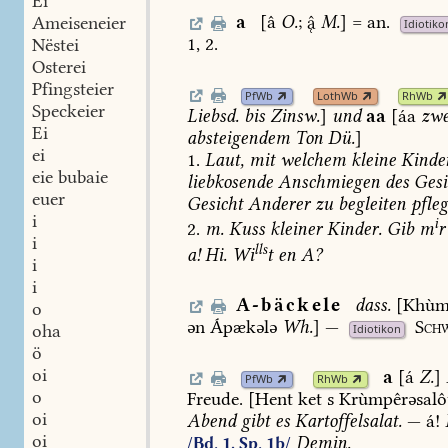
Ei
a
[â
O.
;

M.
]
=
an.
Ameiseneier
Idiotiko
1,
2.
Nëstei
Osterei
Pfingsteier
PfWb
LothWb
RhWb
Speckeier
Liebsd.
bis
Zinsw.
]
und
aa
[áa
zwe
Ei
absteigendem
Ton
Dü.
]
ei
1.
Laut,
mit
welchem
kleine
Kinde
eie bubaie
liebkosende
Anschmiegen
des
Gesi
euer
Gesicht
Anderer
zu
begleiten
pfle
i
i
2.
m.
Kuss
kleiner
Kinder.
Gib
m
r
i
lls
a!
Hi.
Wi
t
en
A?
i
i
A-bäckele
dass.
[Khùm
o
ən
Ápækələ
Wh.
]
—
Schw
oha
Idiotikon
ö
oi
a
[á
Z.
]
PfWb
RhWb
o
Freude.
[Hent
ket
s
Krùmpêrəsalô
oi
Abend
gibt
es
Kartoffelsalat.
—
á!
oi
Demin.
/Bd. 1, Sp. 1b/