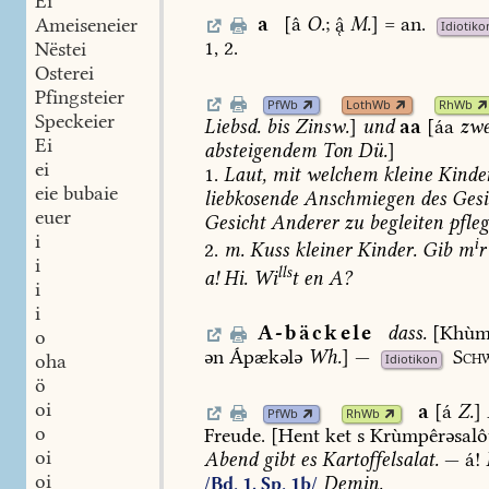
Ei
a
[â
O.
;

M.
]
=
an.
Ameiseneier
Idiotiko
1,
2.
Nëstei
Osterei
Pfingsteier
PfWb
LothWb
RhWb
Speckeier
Liebsd.
bis
Zinsw.
]
und
aa
[áa
zwe
Ei
absteigendem
Ton
Dü.
]
ei
1.
Laut,
mit
welchem
kleine
Kinde
eie bubaie
liebkosende
Anschmiegen
des
Gesi
euer
Gesicht
Anderer
zu
begleiten
pfle
i
i
2.
m.
Kuss
kleiner
Kinder.
Gib
m
r
i
lls
a!
Hi.
Wi
t
en
A?
i
i
A-bäckele
dass.
[Khùm
o
ən
Ápækələ
Wh.
]
—
Schw
oha
Idiotikon
ö
oi
a
[á
Z.
]
PfWb
RhWb
o
Freude.
[Hent
ket
s
Krùmpêrəsalô
oi
Abend
gibt
es
Kartoffelsalat.
—
á!
oi
Demin.
/Bd. 1, Sp. 1b/