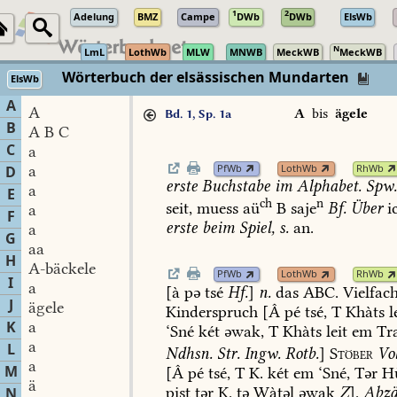
1
2
Adelung
BMZ
Campe
DWb
DWb
ElsWb
N
LmL
LothWb
MLW
MNWB
MeckWB
MeckWB
Wörterbuch der elsässischen Mundarten
ElsWb
A
A
A
bis
ägele
Bd. 1, Sp. 1a
B
A B C
C
a
PfWb
LothWb
RhWb
a
D
erste
Buchstabe
im
Alphabet.
Spw
a
E
ch
n
seit,
muess
aü
B
saje
Bf.
Über
i
a
F
erste
beim
Spiel,
s.
an.
a
G
aa
H
A-bäckele
PfWb
LothWb
RhWb
I
a
[à
pə
tsé
Hf.
]
n.
das
ABC.
Vielfac
J
ägele
Kinderspruch
[Â
pé
tsé,
T
Khàts
l
K
a
‘Sné
két
əwak,
T
Khàts
leit
em
Tr
a
L
Ndhsn.
Str.
Ingw.
Rotb.
]
Stöber
Vo
a
M
[Â
pé
tsé,
T
K.
két
em
‘Sné,
Tər
H
ä
pist
tər
K.
tə
Wàtəl
əwak
Z
].
Abzä
N