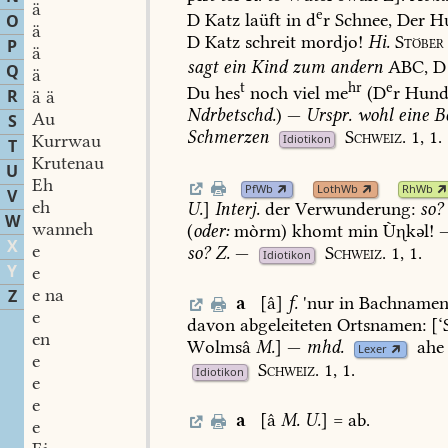
ä
e
D
Katz
laüft
in
d
r
Schnee,
Der
H
O
ä
D
Katz
schreit
mordjo!
Hi.
Stöber
P
ä
sagt
ein
Kind
zum
andern
ABC,
D
Q
ä
t
hr
e
Du
hes
noch
viel
me
(D
r
Hun
R
ä ä
Ndrbetschd.
)
—
Urspr.
wohl
eine
B
Au
S
Schmerzen
Schweiz.
1,
1.
Kurrwau
Idiotikon
T
Krutenau
U
Eh
PfWb
LothWb
RhWb
V
eh
U.
]
Interj.
der
Verwunderung:
so?
W
wanneh
(
oder:
mòrm)
khomt
min
Ùkəl!
X
e
so?
Z.
—
Schweiz.
1,
1.
Idiotikon
Y
e
e na
Z
a
[â]
f.
'nur
in
Bachname
e
davon
abgeleiteten
Ortsnamen:
[‘
en
Wolmsâ
M.
]
—
mhd.
ahe
Lexer
e
Schweiz.
1,
1.
Idiotikon
e
e
a
[â
M.
U.
]
=
ab.
e