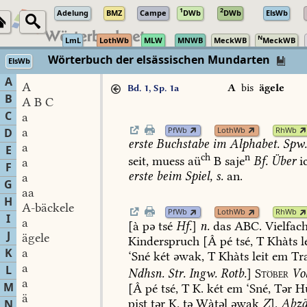
1
2
Adelung
BMZ
Campe
DWb
DWb
ElsWb
N
LmL
LothWb
MLW
MNWB
MeckWB
MeckWB
Wörterbuch der elsässischen Mundarten
ElsWb
A
A
A
bis
ägele
Bd. 1, Sp. 1a
B
A B C
C
a
PfWb
LothWb
RhWb
a
D
erste
Buchstabe
im
Alphabet.
Spw
a
E
ch
n
seit,
muess
aü
B
saje
Bf.
Über
i
a
F
erste
beim
Spiel,
s.
an.
a
G
aa
H
A-bäckele
PfWb
LothWb
RhWb
I
a
[à
pə
tsé
Hf.
]
n.
das
ABC.
Vielfac
J
ägele
Kinderspruch
[Â
pé
tsé,
T
Khàts
l
K
a
‘Sné
két
əwak,
T
Khàts
leit
em
Tr
a
L
Ndhsn.
Str.
Ingw.
Rotb.
]
Stöber
Vo
a
M
[Â
pé
tsé,
T
K.
két
em
‘Sné,
Tər
H
ä
pist
tər
K.
tə
Wàtəl
əwak
Z
].
Abzä
N