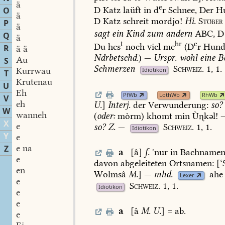
ä
e
D
Katz
laüft
in
d
r
Schnee,
Der
H
O
ä
D
Katz
schreit
mordjo!
Hi.
Stöber
P
ä
sagt
ein
Kind
zum
andern
ABC,
D
Q
ä
t
hr
e
Du
hes
noch
viel
me
(D
r
Hun
R
ä ä
Ndrbetschd.
)
—
Urspr.
wohl
eine
B
Au
S
Schmerzen
Schweiz.
1,
1.
Kurrwau
Idiotikon
T
Krutenau
U
Eh
PfWb
LothWb
RhWb
V
eh
U.
]
Interj.
der
Verwunderung:
so?
W
wanneh
(
oder:
mòrm)
khomt
min
Ùkəl!
X
e
so?
Z.
—
Schweiz.
1,
1.
Idiotikon
Y
e
e na
Z
a
[â]
f.
'nur
in
Bachname
e
davon
abgeleiteten
Ortsnamen:
[‘
en
Wolmsâ
M.
]
—
mhd.
ahe
Lexer
e
Schweiz.
1,
1.
Idiotikon
e
e
a
[â
M.
U.
]
=
ab.
e