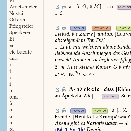
Ei
a
[â
O.
;

M.
]
=
an.
Ameiseneier
Idiotiko
1,
2.
Nëstei
Osterei
Pfingsteier
PfWb
LothWb
RhWb
Speckeier
Liebsd.
bis
Zinsw.
]
und
aa
[áa
zwe
Ei
absteigendem
Ton
Dü.
]
ei
1.
Laut,
mit
welchem
kleine
Kinde
eie bubaie
liebkosende
Anschmiegen
des
Gesi
euer
Gesicht
Anderer
zu
begleiten
pfle
i
i
2.
m.
Kuss
kleiner
Kinder.
Gib
m
r
i
lls
a!
Hi.
Wi
t
en
A?
i
i
A-bäckele
dass.
[Khùm
o
ən
Ápækələ
Wh.
]
—
Schw
oha
Idiotikon
ö
oi
a
[á
Z.
]
PfWb
RhWb
o
Freude.
[Hent
ket
s
Krùmpêrəsalô
oi
Abend
gibt
es
Kartoffelsalat.
—
á!
oi
Demin.
/Bd. 1, Sp. 1b/