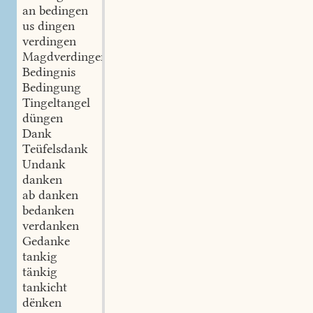
an bedingen
us dingen
verdingen
Magdverdingeren
Bedingnis
Bedingung
Tingeltangel
düngen
Dank
Teüfelsdank
Undank
danken
ab danken
bedanken
verdanken
Gedanke
tankig
tänkig
tankicht
dënken