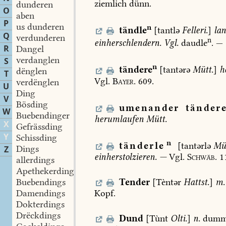
ziemlich
dünn.
dunderen
O
aben
P
us dunderen
n
tändle
[tantlə
Felleri.
]
la
Q
verdunderen
n
einherschlendern.
Vgl.
daudle
.
—
R
Dangel
verdanglen
S
n
tändere
[tantərə
Mütt.
]
h
dënglen
T
Vgl.
Bayer.
609.
verdënglen
U
Ding
V
Bösding
umenander
tänder
W
Buebendinger
herumlaufen
Mütt.
X
Gefrässding
Y
Schissding
n
tänderle
[tantərlə
Mü
Dings
Z
einherstolzieren.
—
Vgl.
Schwäb.
1
allerdings
Apethekerdings
Tender
[Tèntər
Hattst.
]
m.
Buebendings
Kopf.
Damendings
Dokterdings
Drëckdings
Dund
[Tùnt
Olti.
]
n.
dumm