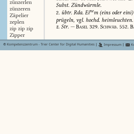
zünzerlen
Subst.
Zündwürmle.
zünzeren
ne
2.
übtr.
Rda.
Ei
m
(eins
oder
eini)
Zäpelier
prügeln,
vgl.
hochd.
heimleuchten.
zeplen
z.
Str.
—
Basel
329.
Schwäb.
552.
B
zip zip zip
Zipper
zipperen
©
Kompetenzzentrum - Trier Center for Digital Humanities
|
Impressum
|
Ko
zipperen II
Zipperle I
Zipperle
Zipperle
Zippërtle
zipperlig
Zupp
Zaup
zuppelen
zuperen
Zapfen
Adamszäpfel
Bundenzapfen
Dichelzapfen