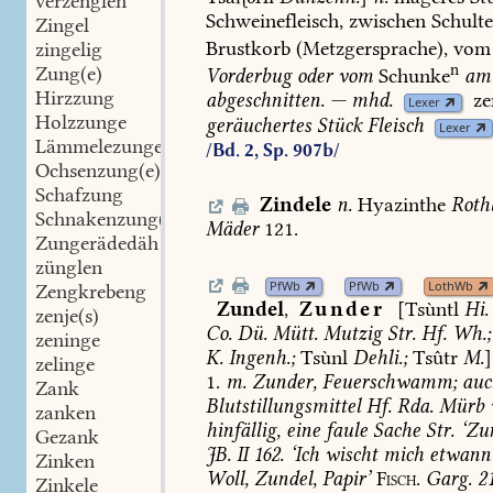
verzënglen
Schweinefleisch,
zwischen
Schulte
Zingel
Brustkorb
(Metzgersprache),
vom
zingelig
n
Zung(e)
Vorderbug
oder
vom
Schunke
am
Hirzzung
abgeschnitten.
—
mhd.
ze
Lexer
Holzzunge
geräuchertes
Stück
Fleisch
Lexer
Lämmelezungen
/Bd. 2, Sp. 907b/
Ochsenzung(e)
Schafzung
Zindele
n.
Hyazinthe
Roth
Schnakenzung(e)
Mäder
121.
Zungerädedäh
zünglen
PfWb
PfWb
LothWb
Zengkrebeng
Zundel
,
Zunder
[Tsùntl
Hi.
zenje(s)
Co.
Dü.
Mütt.
Mutzig
Str.
Hf.
Wh.
;
zeninge
K.
Ingenh.
;
Tsùnl
Dehli.
;
Tsûtr
M.
]
zelinge
1.
m.
Zunder,
Feuerschwamm;
auc
Zank
Blutstillungsmittel
Hf.
Rda.
Mürb
zanken
hinfällig,
eine
faule
Sache
Str.
‘Zun
Gezank
JB.
II
162.
‘Ich
wischt
mich
etwann
Zinken
Woll,
Zundel,
Papir’
Fisch.
Garg.
21
Zinkele