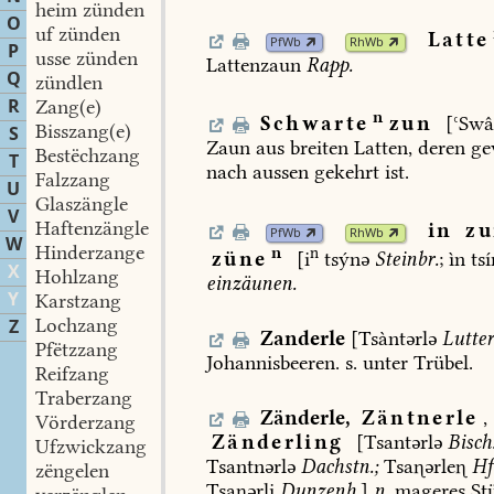
heim zünden
O
uf zünden
Latte
PfWb
RhWb
P
usse zünden
Lattenzaun
Rapp.
Q
zündlen
R
Zang(e)
n
Schwarte
zun
[ʿSwâ
Bisszang(e)
S
Zaun
aus
breiten
Latten,
deren
ge
Bestëchzang
T
nach
aussen
gekehrt
ist.
Falzzang
U
Glaszängle
V
Haftenzängle
in
zu
PfWb
RhWb
W
Hinderzange
n
n
züne
[i
tsýnə
Steinbr.
;
ìn
tsí
X
Hohlzang
einzäunen.
Y
Karstzang
Lochzang
Z
Zanderle
[Tsàntərlə
Lutter
Pfëtzzang
Johannisbeeren.
s.
unter
Trübel.
Reifzang
Traberzang
Zänderle
,
Zäntnerle
,
Vörderzang
Zänderling
[Tsantərlə
Bisch
Ufzwickzang
Tsantnərlə
Dachstn.
;
Tsaərle
Hf
zëngelen
Tsaərli
Dunzenh.
]
n.
mageres
St