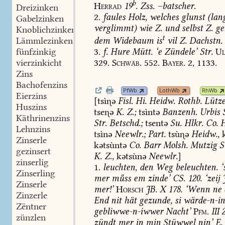
b
Herrad
19
.
Zss.
–batscher.
Dreizinken
2.
faules
Holz,
welches
glunst
(
lan
Gabelzinken
verglimmt)
wie
Z.
und
selbst
Z.
ge
Knoblichzinken
t
Lämmlezinken
dem
Widebaum
is
vil
Z.
Dachstn.
fünfzinkig
3.
f.
Hure
Mütt.
‘e
Zündele’
Str.
Ul
vierzinkicht
329.
Schwäb.
552.
Bayer.
2,
1133.
Zins
Bachofenzins
PfWb
LothWb
RhWb
Eierzins
[tsìə
Fisl.
Hi.
Heidw.
Rothb.
Lütze
Huszins
tseə
K.
Z.
;
tsìntə
Banzenh.
Urbis
Käthrinenzins
Str.
Betschd.
;
tsentə
Su.
Hlkr.
Co.
H
Lehnzins
tsìnə
Neewlr.
;
Part.
tsùə
Heidw.
,
k
Zinserle
kətsùntə
Co.
Barr
Molsh.
Mutzig
S
gezinsert
K.
Z.
,
kətsùnə
Neewlr.
]
zinserlig
1.
leuchten,
den
Weg
beleuchten.
‘
Zinserling
mer
mss
em
zinde’
CS.
120.
‘zeij
J
Zinserle
mer!’
Horsch
JB.
X
178.
‘Wenn
ne
Zinzerle
End
nit
hät
gezunde,
si
wärde-n-i
Zëntner
gebliwwe-n-iwwer
Nacht’
Pfm.
III
2
zünzlen
zündt
mer
in
min
Stüwwel
nin’
E.