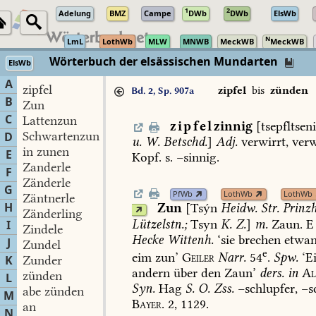
1
2
Adelung
BMZ
Campe
DWb
DWb
ElsWb
N
LmL
LothWb
MLW
MNWB
MeckWB
MeckWB
Wörterbuch der elsässischen Mundarten
ElsWb
A
zipfel
zipfel
bis
zünden
Bd. 2, Sp. 907a
B
Zun
C
Lattenzun
zipfel
zinnig
[tsepfltsen
Schwartenzun
D
u.
W.
Betschd.
]
Adj.
verwirrt,
verw
in zunen
E
Kopf.
s.
–sinnig.
Zanderle
F
Zänderle
G
PfWb
LothWb
LothWb
Zäntnerle
H
Zun
[Tsýn
Heidw.
Str.
Prinzh
Zänderling
Lützelstn.
;
Tsyn
K.
Z.
]
m.
Zaun.
E
I
Zindele
Hecke
Wittenh.
‘sie
brechen
etwa
J
Zundel
e
eim
zun’
Geiler
Narr.
54
.
Spw.
‘E
K
Zunder
andern
über
den
Zaun’
ders.
in
Al
zünden
L
Syn.
Hag
S.
O.
Zss.
–schlupfer,
–sc
abe zünden
M
Bayer.
2,
1129.
an
N