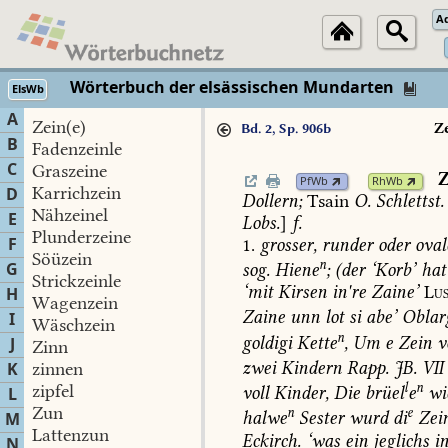
A
Wörterbuch der elsässischen Mundarten
ElsWb
A
Zein(e)
Z
Bd. 2, Sp. 906b
B
Fadenzeinle
C
Graszeine
Z
PfWb
RhWb
Karrichzein
D
Dollern
;
Tsain
O.
Schlettst.
Nähzeinel
E
Lobs.
]
f.
Plunderzeine
F
1.
grosser,
runder
oder
oval
Söüzein
n
G
sog.
Hiene
;
(der
‘
Korb
’
hat
Strickzeinle
‘mit
Kirsen
in're
Zaine’
Lus
H
Wagenzein
Zaine
unn
lot
si
abe’
Oblar
I
Wäschzein
n
goldigi
Kette
,
Um
e
Zein
v
J
Zinn
zwei
Kindern
Rapp.
JB.
VII
K
zinnen
l
n
zipfel
voll
Kinder,
Die
brüel
e
wi
L
Zun
n
e
halwe
Sester
wurd
di
Zei
M
Lattenzun
Eckirch
.
‘was
ein
jeglichs
i
N