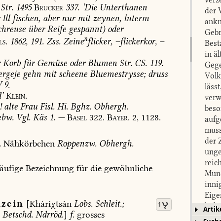
Str.
1495
Brucker
337.
‘Die
Unterthanen
der 
r
Ill
fischen,
aber
nur
mit
zeynen,
luterm
ankn
chreuse
über
Reife
gespannt)
oder
Gebr
n
ls.
1862,
191.
Zss.
Zeine
flicker,
–flickerkor,
–
Best
in ä
r
Korb
für
Gemüse
oder
Blumen
Str.
CS.
119.
Gege
ergeje
gehn
mit
scheene
Bluemestrysse;
druss
Volk
V
9.
läss
d
’
Klein.
verw
!
alte
Frau
Fisl.
Hi.
Bghz.
Obhergh.
beso
ebw.
Vgl.
Käs
1.
—
Basel
322.
Bayer.
2,
1128.
aufg
muss
der 
.
Nähkörbchen
Roppenzw.
Obhergh.
unge
reic
äufige
Bezeichnung
für
die
gewöhnliche
Mund
inni
Eige
hzein
[Khàriχtsán
Lobs.
Schleit.
;
1
hohe
Artik
n
Betschd.
Ndrröd.
]
f.
grosses
werd