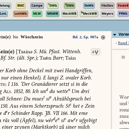
1
2
delung
BMZ
Campe
DWb
DWb
ElsWb
FiloSlov
FindeB
N
LmL
LothWb
MLW
MNWB
MeckWB
MeckWB
Meyers
PfWb
Vorwo
ein(e)
bis
Wäschzein
Bd. 2, Sp. 907a
•
Band 
ein(e)
[Tsainə
S.
Mü.
Pfast.
Wittenh.
4
Bf.
Str.
(ält.
Spr.);
Tsǽn
Barr
;
Tsán
III
er
Korb
ohne
Deckel
mit
zwei
Handgriffen,
nur
einen
Henkel).
E
langi
Z.
ovaler
Korb.
tig
I
116.
‘Der
Granädierer
setzt
si
in
die
d
n
g
Als.
1852,
80.
Ich
un
du
wette
Um
drei
Wort
t
n
oll
Schnee:
Du
mues
si
Abzählspruch
bei
und 
e
150.
Aus
einem
Scherzspruch:
Si
het
e
Zein
roma
e
e
d
r
Schinder
Rapp.
JB.
VII
166.
Mit
eme
zusa
d
n
e
e
n
räs
voll
(Äpfel),
nu
wër
e
si
aw
r
ufgebigt
abwe
n
einer
zeynen
(Marktkorb)
z
siner
milch
verz