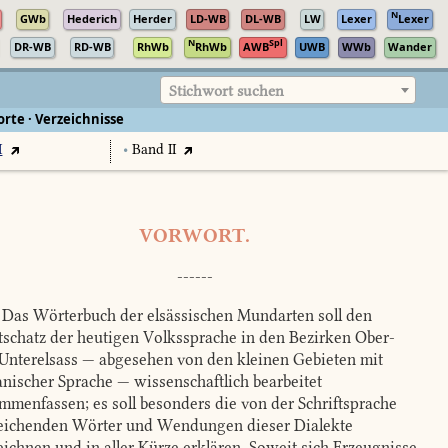
N
GWb
Hederich
Herder
LD-WB
DL-WB
LW
Lexer
Lexer
N
Spl
DR-WB
RD-WB
RhWb
RhWb
AWB
UWB
WWb
Wander
Stichwort suchen
rte · Verzeichnisse
I
•
Band II
VORWORT.
------
Das Wörterbuch der elsässischen Mundarten soll den
schatz der heutigen Volkssprache in den Bezirken Ober-
Unterelsass — abgesehen von den kleinen Gebieten mit
nischer Sprache — wissenschaftlich bearbeitet
mmenfassen; es soll besonders die von der Schriftsprache
ichenden Wörter und Wendungen dieser Dialekte
eichnen und in aller Kürze erklären. Soweit sich Erzeugnisse