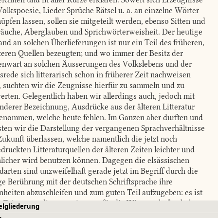
Volkspoesie, Lieder Sprüche Rätsel u. a. an einzelne Wörter
üpfen lassen, sollen sie mitgeteilt werden, ebenso Sitten und
äuche, Aberglauben und Sprichwörterweisheit. Der heutige
and an solchen Überlieferungen ist nur ein Teil des früheren,
lteren Quellen bezeugten; und wo immer der Besitz der
nwart an solchen Äusserungen des Volkslebens und der
srede sich litterarisch schon in früherer Zeit nachweisen
t, suchten wir die Zeugnisse hierfür zu sammeln und zu
erten. Gelegentlich haben wir allerdings auch, jedoch mit
nderer Bezeichnung, Ausdrücke aus der älteren Litteratur
enommen, welche heute fehlen. Im Ganzen aber durften und
ten wir die Darstellung der vergangenen Sprachverhältnisse
Zukunft überlassen, welche namentlich die jetzt noch
druckten Litteraturquellen der älteren Zeiten leichter und
hlicher wird benutzen können. Dagegen die elsässischen
arten sind unzweifelhaft gerade jetzt im Begriff durch die
ge Berührung mit der deutschen Schriftsprache ihre
nheiten abzuschleifen und zum guten Teil aufzugeben: es ist
 Zeit, wenn diese wenigstens für die Wissenschaft erhalten
elgliederung
en sollen.