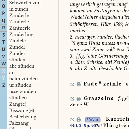
Schwartenzun
ungeverlich
getragen
mag’
O
in zunen
können
an
Fasttägen
in
de
P
Zanderle
Wadel
(einer
einfachen
Fis
Q
Zänderle
Schöpffberen’
Hlkr.
1509,
A
R
Zäntnerle
macher.
Zänderling
S
2.
niedriger,
runder,
flache
Zindele
T
‘’S
ganz
Huus
muess
ne-n-
Zundel
U
sinn
zwai
Zaine
voll’
Pfm.
Zunder
3.
†
fig.
‘
eine
Gärtnersmag
V
zünden
4.
übtr.
Schelte:
alti
Zein(e)
W
abe zünden
5.
alti
Z.
alte
Geschichte
G
X
an
Y
heim zünden
n
Fade
zeinle
n
uf zünden
Z
usse zünden
zündlen
Graszeine
f.
gel
Zang(e)
Zeine
Hi.
Bisszang(e)
Bestëchzang
Karric
PfWb
Falzzang
Khàriχtsǽ
/Bd. 2, Sp. 907a/