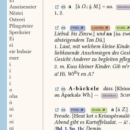
Ei
a
[â
O.
;

M.
]
=
an.
Ameiseneier
Idiotiko
1,
2.
Nëstei
Osterei
Pfingsteier
PfWb
LothWb
RhWb
Speckeier
Liebsd.
bis
Zinsw.
]
und
aa
[áa
zwe
Ei
absteigendem
Ton
Dü.
]
ei
1.
Laut,
mit
welchem
kleine
Kinde
eie bubaie
liebkosende
Anschmiegen
des
Gesi
euer
Gesicht
Anderer
zu
begleiten
pfle
i
i
2.
m.
Kuss
kleiner
Kinder.
Gib
m
r
i
lls
a!
Hi.
Wi
t
en
A?
i
i
A-bäckele
dass.
[Khùm
o
ən
Ápækələ
Wh.
]
—
Schw
oha
Idiotikon
ö
oi
a
[á
Z.
]
PfWb
RhWb
o
Freude.
[Hent
ket
s
Krùmpêrəsalô
oi
Abend
gibt
es
Kartoffelsalat.
—
á!
oi
Demin.
/Bd. 1, Sp. 1b/