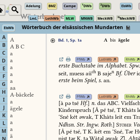
1
2
Adelung
BMZ
Campe
DWb
DWb
ElsWb
N
LmL
LothWb
MLW
MNWB
MeckWB
MeckWB
Wörterbuch der elsässischen Mundarten
ElsWb
A
A
A
bis
ägele
Bd. 1, Sp. 1a
B
A B C
C
a
PfWb
LothWb
RhWb
a
D
erste
Buchstabe
im
Alphabet.
Spw
a
E
ch
n
seit,
muess
aü
B
saje
Bf.
Über
i
a
F
erste
beim
Spiel,
s.
an.
a
G
aa
H
A-bäckele
PfWb
LothWb
RhWb
I
a
[à
pə
tsé
Hf.
]
n.
das
ABC.
Vielfac
J
ägele
Kinderspruch
[Â
pé
tsé,
T
Khàts
l
K
a
‘Sné
két
əwak,
T
Khàts
leit
em
Tr
a
L
Ndhsn.
Str.
Ingw.
Rotb.
]
Stöber
Vo
a
M
[Â
pé
tsé,
T
K.
két
em
‘Sné,
Tər
H
ä
pist
tər
K.
tə
Wàtəl
əwak
Z
].
Abzä
N