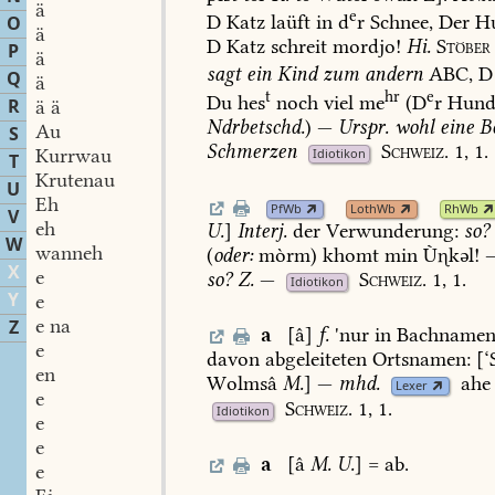
ä
e
D
Katz
laüft
in
d
r
Schnee,
Der
H
O
ä
D
Katz
schreit
mordjo!
Hi.
Stöber
P
ä
sagt
ein
Kind
zum
andern
ABC,
D
Q
ä
t
hr
e
Du
hes
noch
viel
me
(D
r
Hun
R
ä ä
Ndrbetschd.
)
—
Urspr.
wohl
eine
B
Au
S
Schmerzen
Schweiz.
1,
1.
Kurrwau
Idiotikon
T
Krutenau
U
Eh
PfWb
LothWb
RhWb
V
eh
U.
]
Interj.
der
Verwunderung:
so?
W
wanneh
(
oder:
mòrm)
khomt
min
Ùkəl!
X
e
so?
Z.
—
Schweiz.
1,
1.
Idiotikon
Y
e
e na
Z
a
[â]
f.
'nur
in
Bachname
e
davon
abgeleiteten
Ortsnamen:
[‘
en
Wolmsâ
M.
]
—
mhd.
ahe
Lexer
e
Schweiz.
1,
1.
Idiotikon
e
e
a
[â
M.
U.
]
=
ab.
e