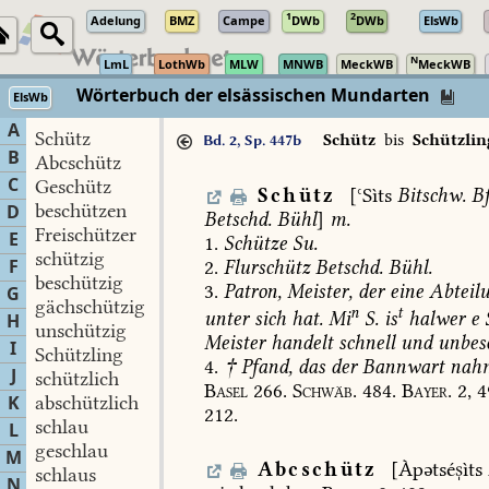
1
2
Adelung
BMZ
Campe
DWb
DWb
ElsWb
N
LmL
LothWb
MLW
MNWB
MeckWB
MeckWB
Wörterbuch der elsässischen Mundarten
ElsWb
A
Schütz
Schütz
bis
Schützlin
Bd. 2, Sp. 447b
B
Abcschütz
C
Geschütz
Schütz
[ʿSìts
Bitschw.
Bf
beschützen
D
Betschd.
Bühl
]
m.
Freischützer
E
1.
Schütze
Su.
schützig
F
2.
Flurschütz
Betschd.
Bühl
.
beschützig
3.
Patron,
Meister,
der
eine
Abteil
G
gächschützig
n
t
unter
sich
hat.
Mi
S.
is
halwer
e
H
unschützig
Meister
handelt
schnell
und
unbes
I
Schützling
4.
†
Pfand,
das
der
Bannwart
nah
J
schützlich
Basel
266.
Schwäb.
484.
Bayer.
2,
4
K
abschützlich
212.
schlau
L
geschlau
M
Abcschütz
[Àpətséìts
schlaus
N