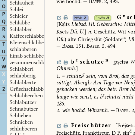
wie
hochd.
—
Bayer.
2,
493.
Schlauheit
O
Schlei
P
Schleier
e
G
sc
PfWb
RhWb
Q
Schlabbe
[Kìts
Liebsd.
Hi.
Geberschw.
Mittl
R
Schlabber
Kets
Dü.
U.
]
n.
Geschütz.
Wit
vo
Kaffeeschlabber
S
n
Dü.
)
alte
Chriegslüt
(Soldate
)
Lüt
Kleienschlabber
T
—
Basel
151.
Bayer.
2,
494.
schlabberen
U
hinab schlabberen
V
e
n
b
schütze
[petsə
W
zesammenschlabberen
W
Ohnenh.
]
Schlabberi
X
g
schlabberig
1.
=
schützi
sein,
vom
Brot,
das
gu
Y
Schlabberte
sättigt.
Abergl.:
Am
Tage
vor
Neuj
Grüschschlabberte
Z
gebacken
werden;
das
betr.
Brot
hä
Schlabberchen
e
lange
wie
sonst,
es
b
schützt
nicht
Schlabutzer
186.
Schnabutzer
2.
wie
hochd.
Winzenh.
—
Bayer.
2
Schlieben
Schnieben
Freischützer
[Frèjets
schlubberen
d
Freischütz,
Franktireur.
D
F.
sin