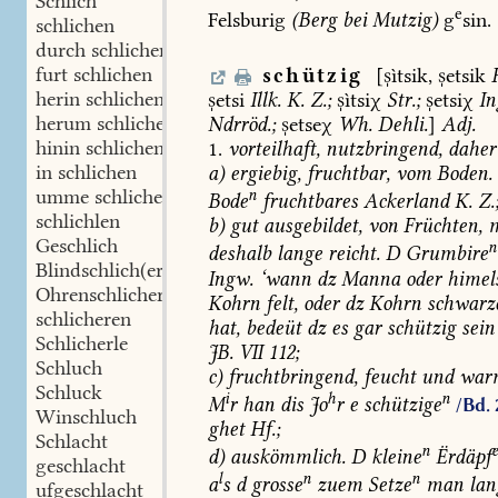
Schlich
e
Felsburig
(Berg
bei
Mutzig
)
g
sin.
schlichen
durch schlichen
furt schlichen
schützig
[ìtsik,
etsik
herin schlichen
etsi
Illk.
K.
Z.
;
ìtsiχ
Str.
;
etsiχ
In
herum schlichen
Ndrröd.
;
etseχ
Wh.
Dehli.
]
Adj.
hinin schlichen
1.
vorteilhaft,
nutzbringend,
daher
in schlichen
a)
ergiebig,
fruchtbar,
vom
Boden.
umme schlichen
n
Bode
fruchtbares
Ackerland
K.
Z.
schlichlen
b)
gut
ausgebildet,
von
Früchten,
m
Geschlich
n
deshalb
lange
reicht.
D
Grumbire
Blindschlich(er)
Ingw.
‘wann
dz
Manna
oder
himel
Ohrenschlicher
Kohrn
felt,
oder
dz
Kohrn
schwarz
schlicheren
hat,
bedeüt
dz
es
gar
schützig
sein
Schlicherle
JB.
VII
112;
Schluch
c)
fruchtbringend,
feucht
und
war
Schluck
i
h
n
M
r
han
dis
Jo
r
e
schützige
/Bd. 
Winschluch
ghet
Hf.
;
Schlacht
n
d)
auskömmlich.
D
kleine
Ërdäpf
geschlacht
l
n
n
a
s
d
grosse
zuem
Setze
man
lan
ufgeschlacht