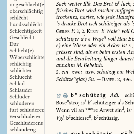
t
Sack
weiter
Illk.
Das
Brot
is
luck,
ungeschlacht(en)
frisches
Brot
wird
rascher
aufgeges
oberschlächtig
trockenes,
hartes,
wie
jede
Hausfr
schlëcht
‘s
drucke
Brot
isch
schütziger
als
’
hundsschlëcht
n
Schlëchtigkeit
Geiler
P.
2,
3.
Klein.
E
Waje
voll
Geschlëcht
l
n
schütziger
a
s
e
Waje
voll
Hau
Bi
Dur
e)
eine
Wiese
oder
ein
Acker
ist
s.,
Schlicht(e)
grösser
sind,
als
es
beim
ersten
Anb
Wëberschlichte
und
die
Bearbeitung
länger
dauert
schlichtig
annahm
M.
Bebelnh.
schlichten
2.
ein-
zwei-
usw.
schützig
ein
Web
Schluecht
n
Schütze
glas)
Su.
—
Bayer.
2,
496.
Schlad
Schlauder
e
b
schützig
Adj.
=
schü
Schluder
n
t
e
l
Bose
stroj
is
b
schütziger
a
s
Sch
schluderen
eine
d
t
furt schluderen
Wenn
vil
an
re
Arwet
sin
,
is
verschluderen
e
n
e
Vgl.
b
schiesse
,
b
schüssig.
Geschluderens
schlauderig
h
gächschützig
,
gä