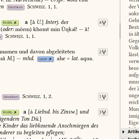
en
Schweiz.
1,
1.
der 
Idiotikon
ankn
Gebr
a
[â
U.
]
Interj.
der
4
RhWb
Best
(
oder:
mòrm)
khomt
min
Ùkəl!
—
â!
in ä
Schweiz.
1,
1.
n
Gege
Volk
hnamen
und
davon
abgeleiteten
2
läss
sâ
M.
]
—
mhd.
ahe
=
lat.
aqua.
Lexer
verw
beso
aufg
muss
der 
unge
Schweiz.
1,
2.
1
Idiotikon
reic
Mund
a
[á
Liebsd.
bis
Zinsw.
]
und
3
RhWb
inni
igendem
Ton
Dü.
]
Eige
e
Kinder
das
liebkosende
Anschmiegen
des
hohe
Artik
derer
zu
begleiten
pflegen
;
werd
i
i
lls