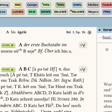
1
2
delung
BMZ
Campe
DWb
DWb
ElsWb
FiloSlov
FindeB
N
LmL
LothWb
MLW
MNWB
MeckWB
MeckWB
Meyers
PfWb
Vorwo
A
bis
ägele
Bd. 1, Sp. 1b
•
Band 
A
der
erste
Buchstabe
im
3
RhWb
ch
n
III
muess
aü
B
saje
Bf.
Über
ich
bin
a,
A
B
C
[à
pə
tsé
Hf.
]
n.
das
4
RhWb
ruch
[Â
pé
tsé,
T
Khàts
leit
em
‘Sné,
Tər
em
Trak
Rchw.
Dü.
Ndhsn.
Str.
Ingw.
Rotb.
]
Wort
pé
tsé,
T
K.
két
em
‘Sné,
Tər
Hùnt
em
Trak
und 
e
k
Z
].
Abzählvers
:
ABCD,
D
Katz
laüft
in
d
r
roma
ch
,
D
Katz
schreit
mordjo!
Hi.
Stöber
280.
In
zusa
h
t
ndern
ABC,
D
Katz
het
Flö
,
Du
hes
noch
abwe
v.
m.
Ndrbetschd.
)
—
Urspr.
wohl
eine
verz