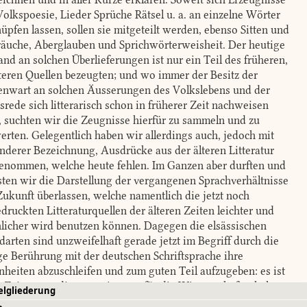
Volkspoesie, Lieder Sprüche Rätsel u. a. an einzelne Wörter
üpfen lassen, sollen sie mitgeteilt werden, ebenso Sitten und
äuche, Aberglauben und Sprichwörterweisheit. Der heutige
and an solchen Überlieferungen ist nur ein Teil des früheren,
lteren Quellen bezeugten; und wo immer der Besitz der
nwart an solchen Äusserungen des Volkslebens und der
srede sich litterarisch schon in früherer Zeit nachweisen
t, suchten wir die Zeugnisse hierfür zu sammeln und zu
erten. Gelegentlich haben wir allerdings auch, jedoch mit
nderer Bezeichnung, Ausdrücke aus der älteren Litteratur
enommen, welche heute fehlen. Im Ganzen aber durften und
ten wir die Darstellung der vergangenen Sprachverhältnisse
Zukunft überlassen, welche namentlich die jetzt noch
druckten Litteraturquellen der älteren Zeiten leichter und
hlicher wird benutzen können. Dagegen die elsässischen
arten sind unzweifelhaft gerade jetzt im Begriff durch die
ge Berührung mit der deutschen Schriftsprache ihre
nheiten abzuschleifen und zum guten Teil aufzugeben: es ist
 Zeit, wenn diese wenigstens für die Wissenschaft erhalten
elgliederung
en sollen.