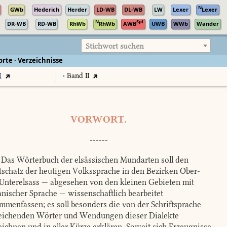
N
GWb
Hederich
Herder
LD-WB
DL-WB
LW
Lexer
Lexer
N
Spl
DR-WB
RD-WB
RhWb
RhWb
AWB
UWB
WWb
Wander
Stichwort suchen
rte · Verzeichnisse
I
•
Band II
VORWORT.
------
Das Wörterbuch der elsässischen Mundarten soll den
schatz der heutigen Volkssprache in den Bezirken Ober-
Unterelsass — abgesehen von den kleinen Gebieten mit
nischer Sprache — wissenschaftlich bearbeitet
mmenfassen; es soll besonders die von der Schriftsprache
ichenden Wörter und Wendungen dieser Dialekte
eichnen und in aller Kürze erklären. Soweit sich Erzeugnisse