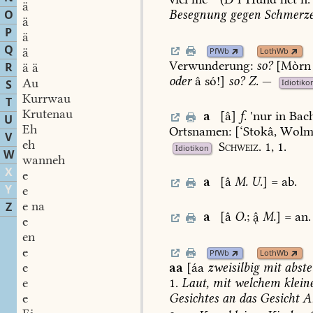
ä
O
Besegnung
gegen
Schmerz
ä
P
ä
Q
ä
PfWb
LothWb
Verwunderung:
so?
[Mòrn
R
ä ä
oder
â
só!]
so?
Z.
—
Au
S
Idiotiko
Kurrwau
T
Krutenau
a
[â]
f.
'nur
in
Bac
U
Eh
Ortsnamen:
[‘Stokâ,
Wolm
V
eh
Schweiz.
1,
1.
Idiotikon
W
wanneh
X
e
a
[â
M.
U.
]
=
ab.
Y
e
e na
Z
a
[â
O.
;

M.
]
=
an.
e
en
e
PfWb
LothWb
aa
[áa
zweisilbig
mit
abste
e
1.
Laut,
mit
welchem
klein
e
Gesichtes
an
das
Gesicht
An
e