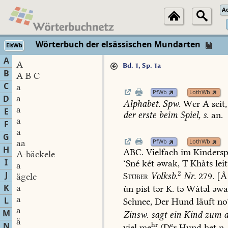
A
Wörterbuch der elsässischen Mundarten
ElsWb
A
A
Bd. 1, Sp. 1a
B
A B C
C
a
PfWb
LothWb
a
D
Alphabet.
Spw.
Wer
A
seit,
a
E
der
erste
beim
Spiel,
s.
an.
a
F
a
G
aa
PfWb
LothWb
H
ABC.
Vielfach
im
Kindersp
A-bäckele
I
‘Sné
két
əwak,
T
Khàts
leit
a
2
J
Stöber
Volksb.
Nr.
279.
[Â
ägele
K
a
ùn
pist
tər
K.
tə
Wàtəl
əwa
a
L
Schnee,
Der
Hund
läuft
no
a
M
Zinsw.
sagt
ein
Kind
zum
a
ä
hr
e
N
viel
me
(D
r
Hund
het
n.