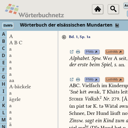
A
Wörterbuch der elsässischen Mundarten
ElsWb
A
A
Bd. 1, Sp. 1a
B
A B C
C
a
PfWb
LothWb
a
D
Alphabet.
Spw.
Wer
A
seit,
a
E
der
erste
beim
Spiel,
s.
an.
a
F
a
G
aa
PfWb
LothWb
H
ABC.
Vielfach
im
Kindersp
A-bäckele
I
‘Sné
két
əwak,
T
Khàts
leit
a
2
J
Stöber
Volksb.
Nr.
279.
[Â
ägele
K
a
ùn
pist
tər
K.
tə
Wàtəl
əwa
a
L
Schnee,
Der
Hund
läuft
no
a
M
Zinsw.
sagt
ein
Kind
zum
a
ä
hr
e
N
viel
me
(D
r
Hund
het
n.