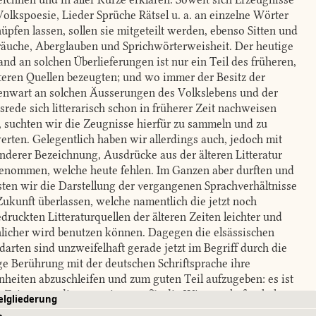
Volkspoesie, Lieder Sprüche Rätsel u. a. an einzelne Wörter
üpfen lassen, sollen sie mitgeteilt werden, ebenso Sitten und
äuche, Aberglauben und Sprichwörterweisheit. Der heutige
and an solchen Überlieferungen ist nur ein Teil des früheren,
lteren Quellen bezeugten; und wo immer der Besitz der
nwart an solchen Äusserungen des Volkslebens und der
srede sich litterarisch schon in früherer Zeit nachweisen
t, suchten wir die Zeugnisse hierfür zu sammeln und zu
erten. Gelegentlich haben wir allerdings auch, jedoch mit
nderer Bezeichnung, Ausdrücke aus der älteren Litteratur
enommen, welche heute fehlen. Im Ganzen aber durften und
ten wir die Darstellung der vergangenen Sprachverhältnisse
Zukunft überlassen, welche namentlich die jetzt noch
druckten Litteraturquellen der älteren Zeiten leichter und
hlicher wird benutzen können. Dagegen die elsässischen
arten sind unzweifelhaft gerade jetzt im Begriff durch die
ge Berührung mit der deutschen Schriftsprache ihre
nheiten abzuschleifen und zum guten Teil aufzugeben: es ist
 Zeit, wenn diese wenigstens für die Wissenschaft erhalten
elgliederung
en sollen.