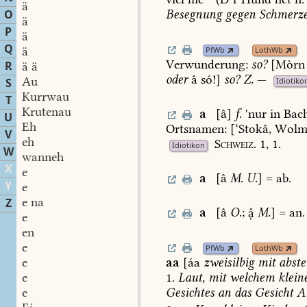
ä
O
Besegnung
gegen
Schmerz
ä
P
ä
Q
ä
PfWb
LothWb
Verwunderung:
so?
[Mòrn
R
ä ä
oder
â
só!]
so?
Z.
—
Au
S
Idiotiko
Kurrwau
T
Krutenau
a
[â]
f.
'nur
in
Bac
U
Eh
Ortsnamen:
[‘Stokâ,
Wolm
V
eh
Schweiz.
1,
1.
Idiotikon
W
wanneh
X
e
a
[â
M.
U.
]
=
ab.
Y
e
e na
Z
a
[â
O.
;

M.
]
=
an.
e
en
e
PfWb
LothWb
aa
[áa
zweisilbig
mit
abste
e
1.
Laut,
mit
welchem
klein
e
Gesichtes
an
das
Gesicht
An
e