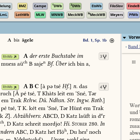
1
2
delung
BMZ
Campe
DWb
DWb
ElsWb
FiloSlov
FindeB
N
LmL
LothWb
MLW
MNWB
MeckWB
MeckWB
Meyers
PfWb
Vorwo
A
bis
ägele
Bd. 1, Sp. 1b
•
Band 
A
der
erste
Buchstabe
im
3
RhWb
ch
n
III
muess
aü
B
saje
Bf.
Über
ich
bin
a,
A
B
C
[à
pə
tsé
Hf.
]
n.
das
4
RhWb
ruch
[Â
pé
tsé,
T
Khàts
leit
em
‘Sné,
Tər
em
Trak
Rchw.
Dü.
Ndhsn.
Str.
Ingw.
Rotb.
]
Wort
pé
tsé,
T
K.
két
em
‘Sné,
Tər
Hùnt
em
Trak
und 
e
k
Z
].
Abzählvers
:
ABCD,
D
Katz
laüft
in
d
r
roma
ch
,
D
Katz
schreit
mordjo!
Hi.
Stöber
280.
In
zusa
h
t
ndern
ABC,
D
Katz
het
Flö
,
Du
hes
noch
abwe
v.
m.
Ndrbetschd.
)
—
Urspr.
wohl
eine
verz