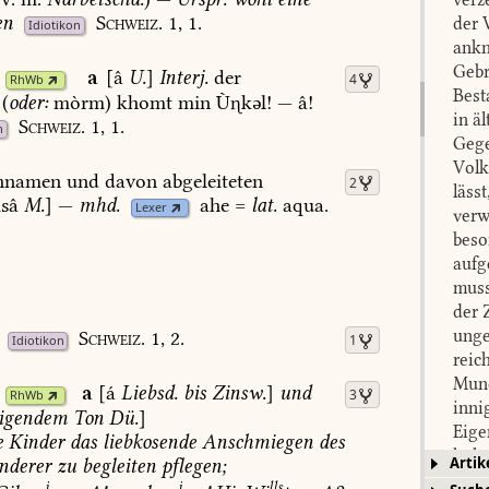
en
Schweiz.
1,
1.
der 
Idiotikon
ankn
Gebr
a
[â
U.
]
Interj.
der
4
RhWb
Best
(
oder:
mòrm)
khomt
min
Ùkəl!
—
â!
in ä
Schweiz.
1,
1.
n
Gege
Volk
hnamen
und
davon
abgeleiteten
2
läss
sâ
M.
]
—
mhd.
ahe
=
lat.
aqua.
Lexer
verw
beso
aufg
muss
der 
unge
Schweiz.
1,
2.
1
Idiotikon
reic
Mund
a
[á
Liebsd.
bis
Zinsw.
]
und
3
RhWb
inni
igendem
Ton
Dü.
]
Eige
e
Kinder
das
liebkosende
Anschmiegen
des
hohe
Artik
derer
zu
begleiten
pflegen
;
werd
i
i
lls