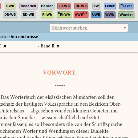
N
GWb
Hederich
Herder
LD-WB
DL-WB
LW
Lexer
Lexer
N
Spl
DR-WB
RD-WB
RhWb
RhWb
AWB
UWB
WWb
Wander
Stichwort suchen
rte · Verzeichnisse
I
•
Band II
VORWORT.
------
Das Wörterbuch der elsässischen Mundarten soll den
schatz der heutigen Volkssprache in den Bezirken Ober-
Unterelsass — abgesehen von den kleinen Gebieten mit
nischer Sprache — wissenschaftlich bearbeitet
mmenfassen; es soll besonders die von der Schriftsprache
ichenden Wörter und Wendungen dieser Dialekte
eichnen und in aller Kürze erklären. Soweit sich Erzeugnisse