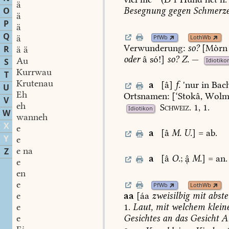
ä
O
Besegnung
gegen
Schmerz
ä
P
ä
Q
ä
PfWb
LothWb
Verwunderung:
so?
[Mòrn
R
ä ä
oder
â
só!]
so?
Z.
—
Au
S
Idiotiko
Kurrwau
T
Krutenau
a
[â]
f.
'nur
in
Bac
U
Eh
Ortsnamen:
[‘Stokâ,
Wolm
V
eh
Schweiz.
1,
1.
Idiotikon
W
wanneh
X
e
a
[â
M.
U.
]
=
ab.
Y
e
e na
Z
a
[â
O.
;

M.
]
=
an.
e
en
e
PfWb
LothWb
aa
[áa
zweisilbig
mit
abste
e
1.
Laut,
mit
welchem
klein
e
Gesichtes
an
das
Gesicht
An
e