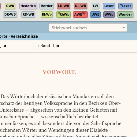
N
GWb
Hederich
Herder
LD-WB
DL-WB
LW
Lexer
Lexer
N
Spl
DR-WB
RD-WB
RhWb
RhWb
AWB
UWB
WWb
Wander
Stichwort suchen
rte · Verzeichnisse
I
•
Band II
VORWORT.
------
Das Wörterbuch der elsässischen Mundarten soll den
schatz der heutigen Volkssprache in den Bezirken Ober-
Unterelsass — abgesehen von den kleinen Gebieten mit
nischer Sprache — wissenschaftlich bearbeitet
mmenfassen; es soll besonders die von der Schriftsprache
ichenden Wörter und Wendungen dieser Dialekte
eichnen und in aller Kürze erklären. Soweit sich Erzeugnisse