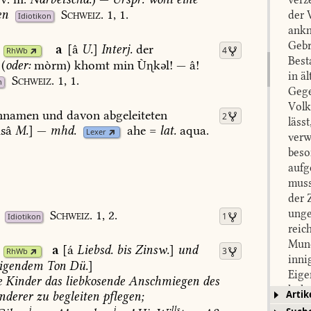
en
Schweiz.
1,
1.
der 
Idiotikon
ankn
Gebr
a
[â
U.
]
Interj.
der
4
RhWb
Best
(
oder:
mòrm)
khomt
min
Ùkəl!
—
â!
in ä
Schweiz.
1,
1.
n
Gege
Volk
hnamen
und
davon
abgeleiteten
2
läss
sâ
M.
]
—
mhd.
ahe
=
lat.
aqua.
Lexer
verw
beso
aufg
muss
der 
unge
Schweiz.
1,
2.
1
Idiotikon
reic
Mund
a
[á
Liebsd.
bis
Zinsw.
]
und
3
RhWb
inni
igendem
Ton
Dü.
]
Eige
e
Kinder
das
liebkosende
Anschmiegen
des
hohe
Artik
derer
zu
begleiten
pflegen
;
werd
i
i
lls