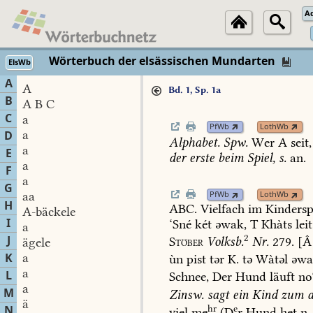
A
Wörterbuch der elsässischen Mundarten
ElsWb
A
A
Bd. 1, Sp. 1a
B
A B C
C
a
PfWb
LothWb
a
D
Alphabet.
Spw.
Wer
A
seit,
a
E
der
erste
beim
Spiel,
s.
an.
a
F
a
G
aa
PfWb
LothWb
H
ABC.
Vielfach
im
Kindersp
A-bäckele
I
‘Sné
két
əwak,
T
Khàts
leit
a
2
J
Stöber
Volksb.
Nr.
279.
[Â
ägele
K
a
ùn
pist
tər
K.
tə
Wàtəl
əwa
a
L
Schnee,
Der
Hund
läuft
no
a
M
Zinsw.
sagt
ein
Kind
zum
a
ä
hr
e
N
viel
me
(D
r
Hund
het
n.