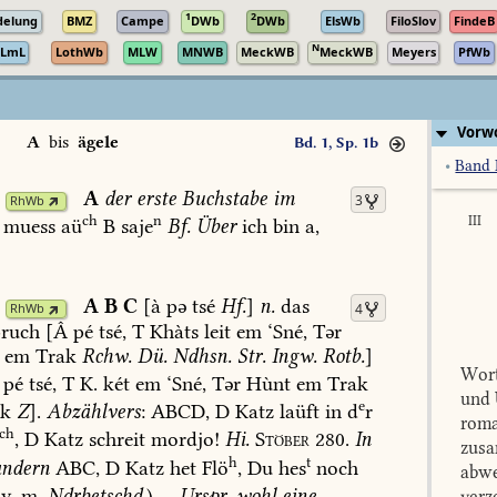
1
2
delung
BMZ
Campe
DWb
DWb
ElsWb
FiloSlov
FindeB
N
LmL
LothWb
MLW
MNWB
MeckWB
MeckWB
Meyers
PfWb
Vorwo
A
bis
ägele
Bd. 1, Sp. 1b
•
Band 
A
der
erste
Buchstabe
im
3
RhWb
ch
n
III
muess
aü
B
saje
Bf.
Über
ich
bin
a,
A
B
C
[à
pə
tsé
Hf.
]
n.
das
4
RhWb
ruch
[Â
pé
tsé,
T
Khàts
leit
em
‘Sné,
Tər
em
Trak
Rchw.
Dü.
Ndhsn.
Str.
Ingw.
Rotb.
]
Wort
pé
tsé,
T
K.
két
em
‘Sné,
Tər
Hùnt
em
Trak
und 
e
k
Z
].
Abzählvers
:
ABCD,
D
Katz
laüft
in
d
r
roma
ch
,
D
Katz
schreit
mordjo!
Hi.
Stöber
280.
In
zusa
h
t
ndern
ABC,
D
Katz
het
Flö
,
Du
hes
noch
abwe
v.
m.
Ndrbetschd.
)
—
Urspr.
wohl
eine
verz