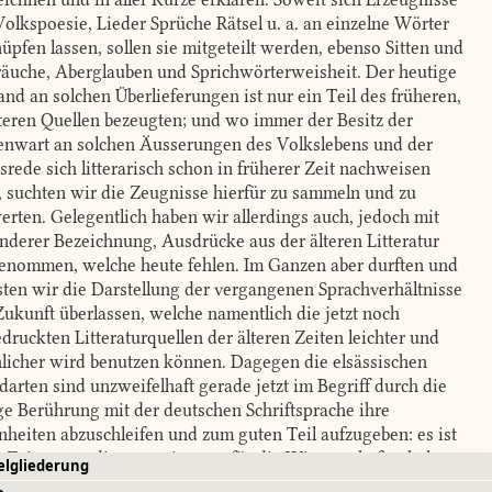
Volkspoesie, Lieder Sprüche Rätsel u. a. an einzelne Wörter
üpfen lassen, sollen sie mitgeteilt werden, ebenso Sitten und
äuche, Aberglauben und Sprichwörterweisheit. Der heutige
and an solchen Überlieferungen ist nur ein Teil des früheren,
lteren Quellen bezeugten; und wo immer der Besitz der
nwart an solchen Äusserungen des Volkslebens und der
srede sich litterarisch schon in früherer Zeit nachweisen
t, suchten wir die Zeugnisse hierfür zu sammeln und zu
erten. Gelegentlich haben wir allerdings auch, jedoch mit
nderer Bezeichnung, Ausdrücke aus der älteren Litteratur
enommen, welche heute fehlen. Im Ganzen aber durften und
ten wir die Darstellung der vergangenen Sprachverhältnisse
Zukunft überlassen, welche namentlich die jetzt noch
druckten Litteraturquellen der älteren Zeiten leichter und
hlicher wird benutzen können. Dagegen die elsässischen
arten sind unzweifelhaft gerade jetzt im Begriff durch die
ge Berührung mit der deutschen Schriftsprache ihre
nheiten abzuschleifen und zum guten Teil aufzugeben: es ist
 Zeit, wenn diese wenigstens für die Wissenschaft erhalten
elgliederung
en sollen.