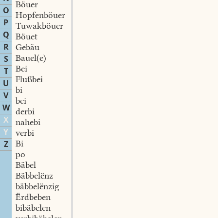
Böuer
O
Hopfenböuer
P
Tuwakböuer
Q
Böuet
R
Gebäu
Bauel(e)
S
Bei
T
Flußbei
U
bi
V
bei
W
derbi
X
nahebi
Y
verbi
Bi
Z
po
Bäbel
Bäbbelënz
bäbbelënzig
Ërdbeben
bibäbelen