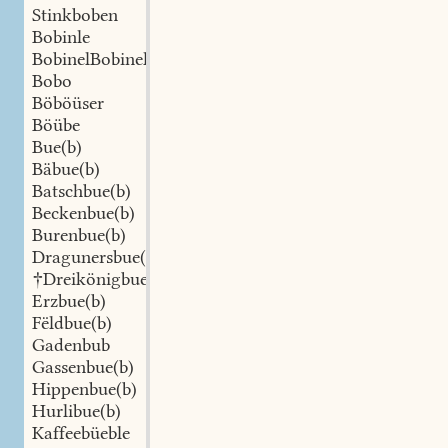
Stinkboben
Bobinle
BobinelBobinel
Bobo
Böböüser
Böübe
Bue(b)
Bäbue(b)
Batschbue(b)
Beckenbue(b)
Burenbue(b)
Dragunersbue(b)
†Dreikönigbuewen
Erzbue(b)
Fëldbue(b)
Gadenbub
Gassenbue(b)
Hippenbue(b)
Hurlibue(b)
Kaffeebüeble