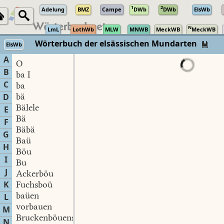
1
2
Adelung
BMZ
Campe
DWb
DWb
ElsWb
N
LmL
LothWb
MLW
MNWB
MeckWB
MeckWB
Wörterbuch der elsässischen Mundarten
ElsWb
A
O
B
ba I
C
ba
bä
D
Bälele
E
Bä
F
Bäbä
G
Baü
H
Böu
I
Bu
J
Ackerböu
K
Fuchsboü
baüen
L
vorbauen
M
Bruckenböuens
N