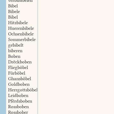
verbibäbelen
Bibel
Bibele
Bibel
Hitzbibele
Huerenbibele
Ochsenbibele
Sommerbibele
gebibelt
biberen
Boben
Drëckboben
Fliegböbel
Fürböbel
Ghansböbel
Goldboben
Herrgottsböbel
Leidboben
Pfërdsboben
Rossboben
Rossbober