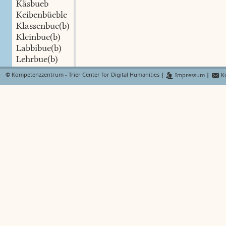
Käsbueb
Keibenbüeble
Klassenbue(b)
Kleinbue(b)
Labbibue(b)
Lehrbue(b)
Lusbue(b)
©
Kompetenzzentrum - Trier Center for Digital Humanities
|
Impressum
|
Ko
Malefizbue(b)
Mann(s)bue(b)
Mëlker(s)bue(b)
Mordbue(b)
Rossbue(b)
Satansbue(b)
Saübue(b)
Schnudelbue(b)
Schuelerbue(b)
Spielbu(b)
Spitzbue(b)
Waidbue(b)
Trülbubin
Gebuebs