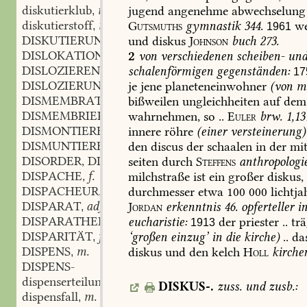
diskutierklub
m.
jugend
angenehme
abwechselung
,
diskutierstoff
m.
Gutsmuths
gymnastik
344.
we
,
1961
DISKUTIERUNG
f.
und
diskus
Johnson
buch
273.
,
DISLOKATION
f.
2
von
verschiedenen
scheiben-
un
,
DISLOZIEREN
vb.
schalenförmigen
gegenständen:
,
17
DISLOZIERUNG
f.
je
jene
planeteneinwohner
(
von
m
,
DISMEMBRATION
f.
bißweilen
ungleichheiten
auf
dem
,
DISMEMBRIEREN
vb.
wahrnehmen,
so
..
Euler
brw.
1,13
,
DISMONTIEREN
vb.
innere
röhre
(
einer
versteinerung
)
,
DISMUNTIEREN
vb.
den
discus
der
schaalen
in
der
mit
,
DISORDER, DISORDRE
f.
seiten
durch
Steffens
anthropologi
,
DISPACHE
f.
milchstraße
ist
ein
großer
diskus,
,
DISPACHEUR
m.
durchmesser
etwa
100
000
lichtja
,
DISPARAT
adj.
Jordan
erkenntnis
46.
opferteller
i
,
DISPARATHEIT
f.
eucharistie:
der
priester
..
trä
,
1913
DISPARITÄT
f.
‘großen
einzug’
in
die
kirche
)
..
da
,
DISPENS
m.
diskus
und
den
kelch
Holl
kirche
,
DISPENS-
dispenserteilung
f.
,
DISKUS-.
zuss.
und
zusb.:
dispensfall
m.
,