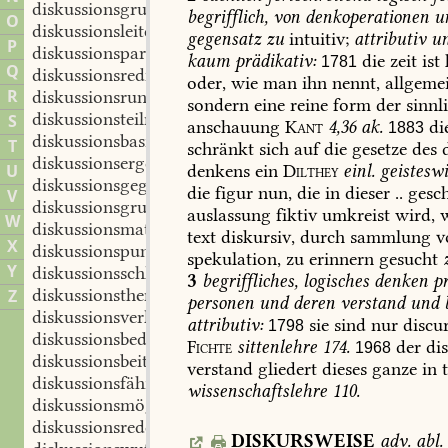
diskussionsgruppe
f.
,
begrifflich,
von
denkoperationen
u
O
diskussionsleiter
m.
,
gegensatz
zu
intuitiv
;
attributiv
u
P
diskussionspartner
m.
,
kaum
prädikativ:
die
zeit
ist
1781
Q
diskussionsredner
m.
,
oder,
wie
man
ihn
nennt,
allgeme
R
diskussionsrunde
f.
,
sondern
eine
reine
form
der
sinnl
diskussionsteilnehmer
m.
S
,
anschauung
Kant
4,36
ak.
di
1883
diskussionsbasis
f.
,
T
schränkt
sich
auf
die
gesetze
des
d
diskussionsergebnis
n.
,
denkens
ein
Dilthey
einl.
geisteswi
U
diskussionsgegenstand
m.
,
die
figur
nun,
die
in
dieser
..
gesch
V
diskussionsgrundlage
f.
,
auslassung
fiktiv
umkreist
wird,
w
W
diskussionsmaterial
n.
,
text
diskursiv,
durch
sammlung
v
X
diskussionspunkt
m.
,
spekulation,
zu
erinnern
gesucht
Y
diskussionsschluß
m.
,
3
begriffliches,
logisches
denken
pr
diskussionsthema
n.
Z
,
personen
und
deren
verstand
und
b
diskussionsverlauf
m.
,
attributiv:
sie
sind
nur
discur
1798
diskussionsbedürfnis
n.
,
Fichte
sittenlehre
174.
der
dis
1968
diskussionsbeitrag
m.
,
verstand
gliedert
dieses
ganze
in
t
diskussionsfähigkeit
f.
,
wissenschaftslehre
110.
diskussionsmöglichkeit
f.
,
diskussionsrede
f.
,
DISKURSWEISE
adv.
abl.