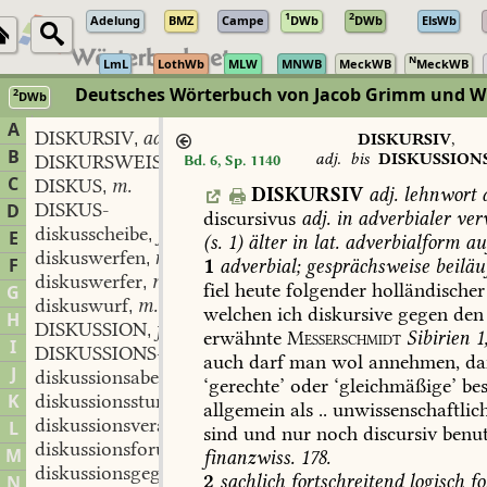
1
2
Adelung
BMZ
Campe
DWb
DWb
ElsWb
N
LmL
LothWb
MLW
MNWB
MeckWB
MeckWB
Deutsches Wörterbuch von Jacob Grimm und Wi
2
DWb
Berlin-Brandenburgische Akademie der Wissenschaften
·
Niedersächs
A
DISKURSIV
adj.
,
DISKURSIV
,
B
adj.
bis
DISKUSSION
DISKURSWEISE
adv.
Bd. 6, Sp. 1140
,
C
DISKUS
m.
,
DISKURSIV
adj.
lehnwort
DISKUS-
D
discursivus
adj.
in
adverbialer
ver
diskusscheibe
f.
,
E
(
s.
1)
älter
in
lat.
adverbialform
au
diskuswerfen
n.
,
F
1
adverbial;
gesprächsweise
beiläuf
diskuswerfer
m.
,
fiel
heute
folgender
holländischer
G
diskuswurf
m.
,
welchen
ich
diskursive
gegen
den
H
DISKUSSION
f.
,
erwähnte
Messerschmidt
Sibirien
1
I
DISKUSSIONS-
auch
darf
man
wol
annehmen,
da
J
diskussionsabend
m.
,
‘gerechte’
oder
‘gleichmäßige’
bes
K
diskussionsstunde
f.
,
allgemein
als
..
unwissenschaftlic
diskussionsveranstaltung
f.
L
,
sind
und
nur
noch
discursiv
benut
diskussionsforum
n.
,
M
finanzwiss.
178.
diskussionsgegner
m.
,
2
sachlich
fortschreitend
logisch
fo
N