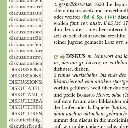
diskussionswut
f.
,
2.
gesprächsweise:
die
deputi
1630
diskussionsarchiv
n.
,
allein
discursweiß
und
unverbindl
diskussionsausstellung
f.
,
oder
weitter
dise
/Bd. 6, Sp. 1141/
diskussionsort
m.
,
wollen
font.
rer.
austr.
II
63,134.
1
diskussionssaal
m.
,
ihm
der
vater
..
nie
aber
unterrich
diskussionsbedürftig
adj.
,
zeit
zu
zeit
diskursweise
erzählte,
diskussionsfähig
adj.
,
seiner
jugend
gemacht
Lenz
ges.
s
diskussionsfeindlich
adj.
,
diskussionsfördernd
adj.
,
DISKUS
m.
lehnwort
aus
la
diskussionsfreudig
adj.
,
m.,
das
aus
gr.
δίσκος
m.
entlehnt
diskussionshemmend
adj.
,
diskusse,
disken.
DISKUSSIONSLEITUNG
f.
,
1
runde
wurfscheibe.
bis
ende
des
DISKUSSIONSLOS
adj.
,
historisierend
vom
antiken
sportge
DISKUSSIONSSTÜCK
n.
,
vorhin
geführet/
weit
über
das
zie
DISKUTABEL
adj.
,
DISKUTANT
m.
und
pfeile
Bohemus
Horaz,
odae
(
1
,
DISKUTIERBAR
adj.
auf
dem
forum
aber
bildsäulen
mi
,
DISKUTIEREN
vb.
der
laufer
oder
ballspieler
Junius,
,
DISKUTIEREN-
dann
auch
in
aktuellem
gebrauch:
diskutierfähig
adj.
nimmt
den
discus
in
die
medicini
,
diskutierfreudigkeit
f.
auf,
wir
in
die
pädagogische,
als
e
,