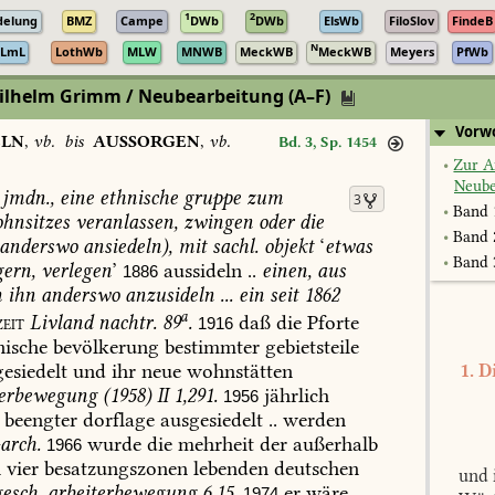
1
2
delung
BMZ
Campe
DWb
DWb
ElsWb
FiloSlov
FindeB
N
LmL
LothWb
MLW
MNWB
MeckWB
MeckWB
Meyers
PfWb
lhelm Grimm / Neubearbeitung (A–F)
ische Akademie der Wissenschaften zu Göttingen
Vorwo
ELN
,
vb.
bis
AUSSORGEN
,
vb.
Bd. 3, Sp. 1454
•
Zur A
Neube
jmdn.,
eine
ethnische
gruppe
zum
3
•
Band 
hnsitzes
veranlassen,
zwingen
oder
die
•
Band 
anderswo
ansiedeln),
mit
sachl.
objekt
‘
etwas
•
Band 
ern,
verlegen
’
aussideln
..
einen,
aus
1886
m
ihn
anderswo
anzusideln
...
ein
seit
1862
a
eit
Livland
nachtr.
89
.
daß
die
Pforte
1916
ische
bevölkerung
bestimmter
gebietsteile
esiedelt
und
ihr
neue
wohnstätten
1. D
terbewegung
(1958)
II
1,291.
jährlich
1956
beengter
dorflage
ausgesiedelt
..
werden
rch.
wurde
die
mehrheit
der
außerhalb
1966
n
vier
besatzungszonen
lebenden
deutschen
und 
gesch.
arbeiterbewegung
6,15.
er
wäre
1974