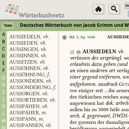
A
Deutsches Wörterbuch von Jacob Grimm und Wi
2
DWb
Berlin-Brandenburgische Akademie der Wissenschaften
·
Niedersächs
A
AUSSIEDELN
vb.
,
AUSSIED
Bd. 3, Sp. 1446
B
AUSSIEDEN
vb.
,
C
AUSSINGEN
vb.
,
AUSSIEDELN
vb.
AUSSINNEN
vb.
D
,
verlassen
des
ursprüngl.
wo
AUSSITZEN
vb.
,
E
erlaubnis
dazu
geben
(und
AUSSÖHNEN
vb.
,
F
an
einen
anderen
ort
verlag
AUSSÖHNUNG
f.
,
einer
gegend
entfernen,
u
G
AUSSONDERN
vb.
,
aufgekomm.
ausdruck
Gutz
H
AUSSONDERUNG
f.
,
vor
einiger
zeit
..
die
armen
I
AUSSORGEN
vb.
,
des
türkischen
reiches
ausg
J
AUSSORTIEREN
vb.
,
angewiesen
hat
dok.
arbei
K
AUSSPÄHEN
vb.
,
sollen
bis
zu
3000
höfe
aus
AUSSPÄHER
m.
L
,
arch.
d.
gegenwart
,
DWDS-a
AUSSPANN
m.
,
M
der
grenzen
der
damalige
AUSSPANNEN
vb.
,
N
bevölkerung
ausgesiedelt