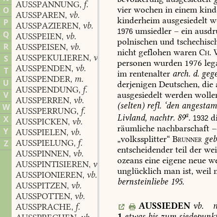
AUSSPANNUNG
f.
,
vier
wochen
in
einem
kind
O
AUSSPAREN
vb.
,
kinderheim
ausgesiedelt
w
P
AUSSPAZIEREN
vb.
,
umsiedler
–
ein
ausdr
1976
Q
AUSSPEIEN
vb.
,
polnischen
und
tschechisc
R
AUSSPEISEN
vb.
,
nicht
geflohen
waren
Ch.
W
AUSSPEKULIEREN
vb.
S
,
personen
wurden
1976
leg
AUSSPENDEN
vb.
,
T
im
rentenalter
arch.
d.
geg
AUSSPENDER
m.
,
U
derjenigen
Deutschen,
die
AUSSPENDUNG
f.
,
ausgesiedelt
werden
wolle
V
AUSSPERREN
vb.
,
(selten)
refl.
‘den
angesta
W
AUSSPERRUNG
f.
,
a
Livland,
nachtr.
89
.
d
X
1932
AUSSPICKEN
vb.
,
räumliche
nachbarschaft
–
Y
AUSSPIELEN
vb.
,
„volkssplitter“
Brunner
geb
AUSSPIELUNG
f.
Z
,
entscheidender
teil
der
wei
AUSSPINNEN
vb.
,
ozeans
eine
eigene
neue
we
AUSSPINTISIEREN
vb.
,
unglücklich
man
ist,
weil
AUSSPIONIEREN
vb.
,
bernsteinliebe
195.
AUSSPITZEN
vb.
,
AUSSPOTTEN
vb.
,
AUSSIEDEN
vb.
AUSSPRACHE
f.
,
1
etwas
bis
zum
siedepunk