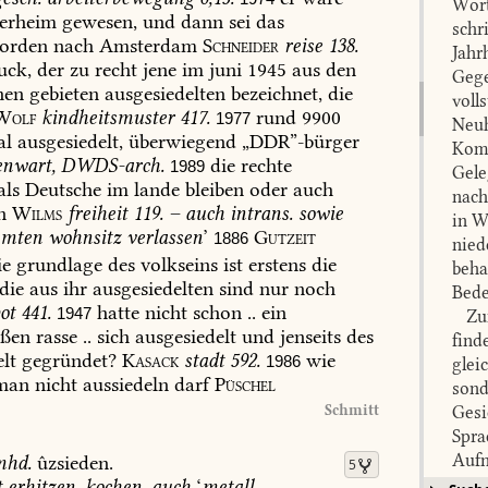
Wört
erheim
gewesen,
und
dann
sei
das
schr
orden
nach
Amsterdam
Schneider
reise
138.
Jahr
uck,
der
zu
recht
jene
im
juni
1945
aus
den
Gege
hen
gebieten
ausgesiedelten
bezeichnet,
die
voll
olf
kindheitsmuster
417.
rund
9900
1977
Neuh
al
ausgesiedelt,
überwiegend
„DDR”-bürger
Komp
enwart
,
DWDS-arch.
die
rechte
1989
Gele
als
Deutsche
im
lande
bleiben
oder
auch
nach
n
Wilms
freiheit
119.
–
auch
intrans.
sowie
in W
mmten
wohnsitz
verlassen
’
Gutzeit
1886
nied
ie
grundlage
des
volkseins
ist
erstens
die
beha
die
aus
ihr
ausgesiedelten
sind
nur
noch
Bede
ot
441.
hatte
nicht
schon
..
ein
1947
Zum 
ßen
rasse
..
sich
ausgesiedelt
und
jenseits
des
find
lt
gegründet?
Kasack
stadt
592.
wie
1986
glei
man
nicht
aussiedeln
darf
Püschel
sond
Schmitt
Gesi
Spra
Aufn
mhd.
ûzsieden.
5
insb
t
erhitzen,
kochen,
auch
‘
metall