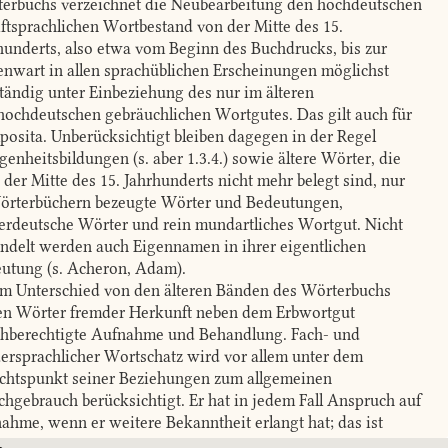
erbuchs verzeichnet die Neubearbeitung den hochdeutschen
iftsprachlichen Wort­bestand von der Mitte des 15.
hunderts, also etwa vom Beginn des Buchdrucks, bis zur
nwart in allen sprachüblichen Erscheinungen möglichst
ständig unter Einbeziehung des nur im älteren
ochdeutschen gebräuchlichen Wortgutes. Das gilt auch für
osita. Unberücksichtigt bleiben dagegen in der Regel
gen­heitsbildungen (s. aber 1.3.4.) sowie ältere Wörter, die
 der Mitte des 15. Jahrhunderts nicht mehr belegt sind, nur
örterbüchern bezeugte Wörter und Bedeutungen,
erdeutsche Wörter und rein mundartliches Wortgut. Nicht
ndelt werden auch Eigennamen in ihrer eigentlichen
utung (s. Acheron, Adam).
Unterschied von den älteren Bänden des Wörterbuchs
en Wörter fremder Herkunft neben dem Erbwortgut
chberechtigte Aufnahme und Behandlung. Fach- und
ersprachlicher Wortschatz wird vor allem unter dem
chtspunkt seiner Beziehungen zum allgemeinen
chgebrauch berücksichtigt. Er hat in jedem Fall Anspruch auf
ahme, wenn er weitere Bekanntheit erlangt hat; das ist
esondere bei dem älteren Wortgut der Fall. Der nahezu