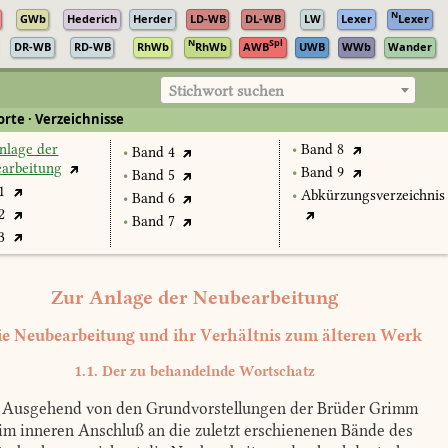
N
GWb
Hederich
Herder
LD-WB
DL-WB
LW
Lexer
Lexer
N
Spl
DR-WB
RD-WB
RhWb
RhWb
AWB
UWB
WWb
Wander
Stichwort suchen
rte · Verzeichnisse
nlage der
•
Band 8
•
Band 4
arbeitung
•
Band 9
•
Band 5
1
•
Abkürzungsverzeichnis
•
Band 6
2
•
Band 7
3
Zur Anlage der Neubearbeitung
ie Neubearbeitung und ihr Verhältnis zum älteren Werk
1.1. Der zu behandelnde Wortschatz
Ausgehend von den Grundvorstellungen der Brüder Grimm
im inneren Anschluß an die zuletzt erschie­nenen Bände des