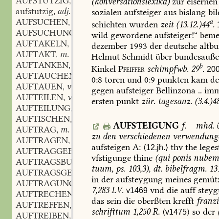
AUFSTÜTZIG
adj.
(konversationslexika)
zur
eisernen
,
aufstutzig
adj.
sozialen
aufsteiger
aus
bislang
bil
,
AUFSUCHEN
vb.
a
,
schichten
wurden
zeit
(13.12.)44
.
AUFSUCHUNG
f.
,
wild
gewordene
aufsteiger!“
beme
AUFTAKELN
vb.
,
dezember
1993
der
deutsche
altbu
AUFTAKT
m.
,
Helmut
Schmidt
über
bundesauße
AUFTANKEN
vb.
,
b
Kinkel
Pfeiffer
schimpfwb.
29
.
20
AUFTAUCHEN
vb.
,
0:8
toren
und
0:9
punkten
kam
de
AUFTAUEN
vb.
,
gegen
aufsteiger
Bellinzona
..
imm
AUFTEILEN
vb.
,
ersten
punkt
zür.
tagesanz.
(3.4.)48
AUFTEILUNG
f.
,
AUFTISCHEN
vb.
,
AUFSTEIGUNG
f.
mhd.
û
AUFTRAG
m.
,
zu
den
verschiedenen
verwendung
AUFTRAGEN
vb.
,
aufsteigen
A:
thv
the
leges
⟨12.jh.⟩
AUFTRAGGEBER
m.
,
vfstigunge
thine
(qui
ponis
nube
AUFTRAGSBUCH
n.
,
tuum,
ps.
103,3)
,
dt.
bibelfragm.
131
AUFTRAGSGEMÄSZ
adj.
,
in
der
aufsteygung
meines
gemút
AUFTRAGUNG
f.
,
7,283
LV.
vnd
die
auff
steyg
v1469
AUFTRECHEN
vb.
,
das
sein
die
oberßten
krefft
franz
AUFTREFFEN
vb.
,
schrifttum
1,250
R.
so
der
⟨v1475⟩
AUFTREIBEN
vb.
,