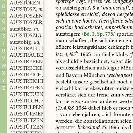
sportspr.
(vgl.
Küpper
wb.
umgangs
AUFSTÖREN
vb.
,
O
zu
aufsteigen
A
5
a
‘
mannschaft,
d
AUFSTOSZ
m.
,
P
spielklasse
erreicht
’,
davon
hergele
AUFSTOSZEN
vb.
,
sich
in
eine
höhere
(berufliche
ode
Q
AUFSTOSZER
m.
,
position
hocharbeitet,
emporkömml
R
aufstößer
m.
,
aufsteigen:
sportle
/Bd. 3, Sp. 778/
AUFSTÖSZIG
adj.
S
,
mannschaften,
die
sich
den
einga
aufstoßig
adj.
,
T
höhere
leistungsklasse
erkämpft
h
AUFSTRAHLEN
vb.
,
U
b
lex.
1,485
.
sämtliche
klubs
(
AUFSTRÄUBEN
vb.
1965
,
V
als
schuldig
bezeichnet,
sogar
die
AUFSTREBEN
vb.
,
W
voraussichtlichen
aufsteiger
Mönc
AUFSTRECKEN
vb.
,
X
AUFSTREICH
m.
und
Bayern
München
wochenpost
,
Y
AUFSTREICHEN
vb.
besteht
unsere
gesellschaft
noch
a
,
AUFSTREIFEN
vb.
Z
vielzahl
karrierebewußter
aufstei
,
AUFSTREUEN
vb.
verstärkt
sich
der
trend
zum
verzi
,
AUFSTRICH
m.
karriere
zugunsten
anderer
werte
,
AUFSTÜLPEN
vb.
(13.4.)28.
dabei
hieß
es
noch
,
1984
AUFSTÜRMEN
vb.
–
vor
sieben
jahren,
..
ich
könnte
e
,
AUFSTUTZEN
vb.
werden,
die
konstellationen
seien
,
AUFSTÜTZEN
vb.
Schreiter
liebesland
75.
als
di
,
1996