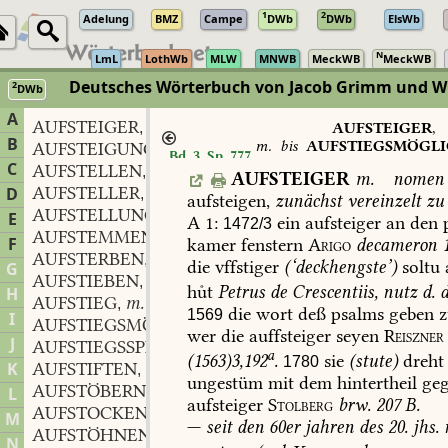
1
2
Adelung
BMZ
Campe
DWb
DWb
ElsWb
N
LmL
LothWb
MLW
MNWB
MeckWB
MeckWB
Deutsches Wörterbuch von Jacob Grimm und Wi
2
DWb
Berlin-Brandenburgische Akademie der Wissenschaften
·
Niedersächs
A
AUFSTEIGER
m.
,
AUFSTEIGER
,
B
m.
bis
AUFSTIEGSMÖGLI
AUFSTEIGUNG
f.
,
Bd. 3, Sp. 777
f.
C
AUFSTELLEN
vb.
,
AUFSTEIGER
m.
nomen
AUFSTELLER
m.
D
,
aufsteigen,
zunächst
vereinzelt
zu
AUFSTELLUNG
f.
,
E
A
1:
ein
aufsteiger
an
den
1472/3
AUFSTEMMEN
vb.
,
F
kamer
fenstern
Arigo
decameron
1
AUFSTERBEN
vb.
,
die
vffstiger
(‘deckhengste’)
soltu
G
AUFSTIEBEN
vb.
,
huͦt
Petrus
de
Crescentiis,
nutz
d.
d
H
AUFSTIEG
m.
,
die
wort
deß
psalms
geben
z
1569
I
AUFSTIEGSMÖGLICHKEIT
f.
,
wer
die
auffsteiger
seyen
Reiszner
J
AUFSTIEGSSPIEL
n.
,
a
(1563)3,192
.
sie
(stute)
dreht
1780
K
AUFSTIFTEN
vb.
,
ungestüm
mit
dem
hintertheil
geg
AUFSTÖBERN
vb.
L
,
aufsteiger
Stolberg
brw.
207
B.
AUFSTOCKEN
vb.
,
M
—
seit
den
60er
jahren
des
20.
jhs.
AUFSTÖHNEN
vb.
,
N