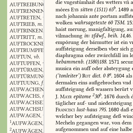
die
vngestuͤmhait
des
wetters
vn̄
a
AUFTREIBUNG
f.
,
b
moͤres
Eyb
sitten
(1511)
65
.
1489
AUFTRENNEN
vb.
,
nach
johannis
ante
portam
auffst
AUFTRETEN
vb.
,
wolken
wahrsagetexte
60
TSM.
15
AUFTRIEB
m.
,
haist
merung,
manigfaltigung,
auf
AUFTRINKEN
vb.
,
vilmachung
in:
zfdwf.,
beih.
14,46.
AUFTRITT
m.
,
empoͤrung
der
baͤrmutter
ist
ein
vn
AUFTROCKNEN
vb.
,
auffsteigung
derselben
vber
sich
g
AUFTRUMPFEN
vb.
,
diaphragma
oder
zwaͤrchfaͤll
im
l
AUFTUN
vb.
,
hebammenb.
(1580)188.
secu
1571
AUFTUPFEN
vb.
,
musica
ein
auff
oder
absteygung
e
AUFTÜRMEN
vb.
,
a
(‘tonleiter’)
Rot
dict.
0
8
.
als
AUFTÜRMUNG
f.
1604
,
dermalen
eins
außgebrochen
vnd
AUFTUUNG
f.
,
auffsteigung
deß
wassers
berürt
v
AUFWACHEN
vb.
,
2
b
AUFWACHS
m.
J.
Mayr
epitome
30
.
durch
d
,
1676
AUFWACHSEN
vb.
täglicher
auf-
und
niedersteigung
,
AUFWACHSUNG
f.
Francisci
lust-haus
795.
daß
e
,
1680
AUFWAGEN
vb.
welcher
bey
aufsteigung
deß
wind
,
1
Mecheln
gegangen
war,
von
dem
AUFWÄGEN
vb.
,
aufgenommen
und
auf
eine
halbe
2
AUFWÄGEN
vb.
,